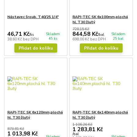
Nástavec šroub. T40/25 1/4"
RAPI-TEC SK 6x100mm,plochá
hl. T30 žlutý
728,15 Kč
46,71 Kč
844,58 Kč
Skladem
Skladem
/
ks
/
bal
45 ks
25 bal
38,60 Kč
bez DPH
698,00 Kč
bez DPH
Přidat do košíku
Přidat do košíku
RAPI-TEC SK 6x120mm,plochá
RAPI-TEC SK 6x140mm,plochá
hl. T30 žlutý
hl. T30 žlutý
1 106,26 Kč
1 283,81 Kč
873,81 Kč
1 013,98 Kč
/
bal
Skladem
Skladem