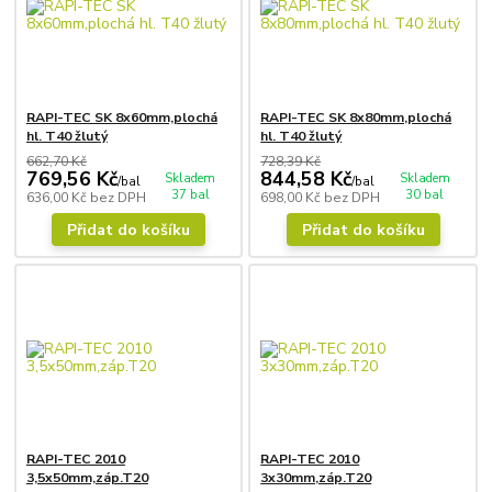
RAPI-TEC SK 8x60mm,plochá
RAPI-TEC SK 8x80mm,plochá
hl. T40 žlutý
hl. T40 žlutý
662,70 Kč
728,39 Kč
769,56 Kč
844,58 Kč
Skladem
Skladem
/
bal
/
bal
37 bal
30 bal
636,00 Kč
bez DPH
698,00 Kč
bez DPH
Přidat do košíku
Přidat do košíku
RAPI-TEC 2010
RAPI-TEC 2010
3,5x50mm,záp.T20
3x30mm,záp.T20