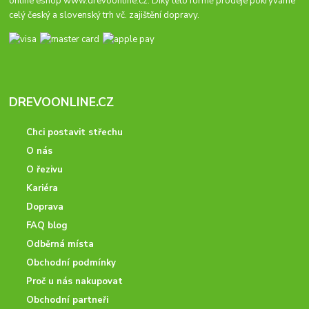
online eshop
www.drevoonline.cz
. Díky této formě prodeje pokrýváme
celý český a slovenský trh vč. zajištění dopravy.
DREVOONLINE.CZ
Chci postavit střechu
O nás
O řezivu
Kariéra
Doprava
FAQ blog
Odběrná místa
Obchodní podmínky
Proč u nás nakupovat
Obchodní partneři