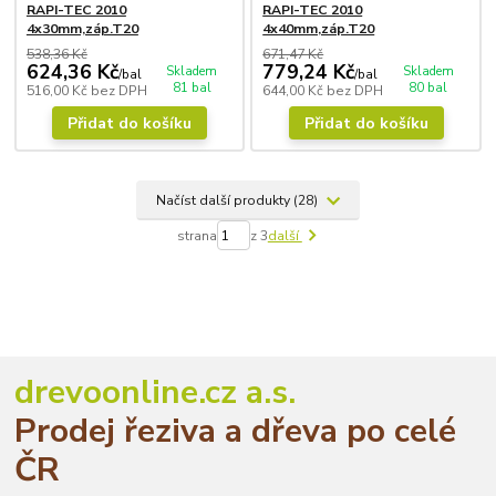
RAPI-TEC 2010
RAPI-TEC 2010
4x30mm,záp.T20
4x40mm,záp.T20
538,36 Kč
671,47 Kč
624,36 Kč
779,24 Kč
Skladem
Skladem
/
bal
/
bal
81 bal
80 bal
516,00 Kč
bez DPH
644,00 Kč
bez DPH
Přidat do košíku
Přidat do košíku
Načíst další produkty (28)
strana
z 3
další
drevoonline.cz a.s.
Prodej řeziva a dřeva po celé
ČR