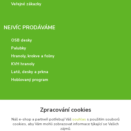
Veřejné zákazky
NEJVÍC PRODÁVÁME
OSB desky
Palubky
Hranoly, krokve a fošny
KVH hranoly
Latě, desky a prkna
Hoblovaný program
ODBORNÉ PORADENSTVÍ
Zpracování cookies
Potřebujete poradit? Neváhejte nás kontaktovat.
Náš e-shop a partneři potřebují Váš
souhlas
s použitím souborů
+420 728 600 625
cookies, aby Vám mohli zobrazovat informace týkající se Vašich
po - pá 7:00 - 15:00
zájmů.