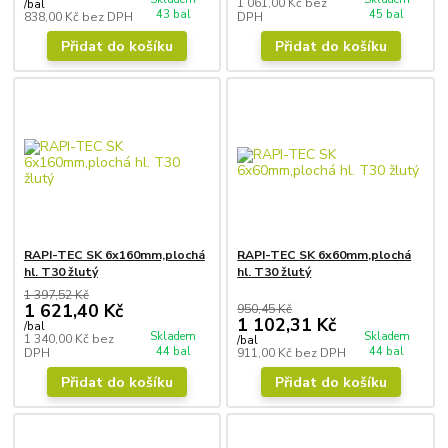
1 061,00 Kč
bez
/
bal
43 bal
45 bal
838,00 Kč
bez DPH
DPH
Přidat do košíku
Přidat do košíku
RAPI-TEC SK 6x160mm,plochá
RAPI-TEC SK 6x60mm,plochá
hl. T30 žlutý
hl. T30 žlutý
1 397,52 Kč
1 621,40 Kč
950,45 Kč
1 102,31 Kč
/
bal
Skladem
Skladem
1 340,00 Kč
bez
/
bal
44 bal
44 bal
DPH
911,00 Kč
bez DPH
Přidat do košíku
Přidat do košíku