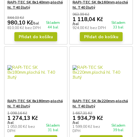
RAPI-TEC SK 8x140mm,plochá
RAPI-TEC SK 8x160mm,plochá
hl. T40 žlutý
hl. T40 žlutý
963,99 Kč
844,03 Kč
1 118,04 Kč
980,10 Kč
Skladem
Skladem
/
bal
/
bal
44 bal
33 bal
810,00 Kč
bez DPH
924,00 Kč
bez DPH
Přidat do košíku
Přidat do košíku
RAPI-TEC SK 8x180mm,plochá
RAPI-TEC SK 8x220mm,plochá
hl. T40 žlutý
hl. T40 žlutý
1 098,16 Kč
1 667,31 Kč
1 274,13 Kč
1 934,79 Kč
/
bal
/
bal
Skladem
Skladem
1 053,00 Kč
bez
1 599,00 Kč
bez
31 bal
39 bal
DPH
DPH