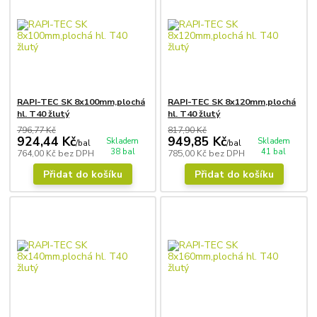
RAPI-TEC SK 8x100mm,plochá
RAPI-TEC SK 8x120mm,plochá
hl. T40 žlutý
hl. T40 žlutý
796,77 Kč
817,90 Kč
924,44 Kč
949,85 Kč
Skladem
Skladem
/
bal
/
bal
38 bal
41 bal
764,00 Kč
bez DPH
785,00 Kč
bez DPH
Přidat do košíku
Přidat do košíku