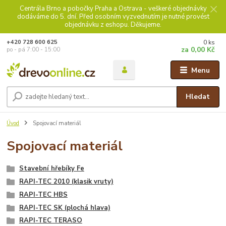
Centrála Brno a pobočky Praha a Ostrava - veškeré objednávky
dodáváme do 5. dní. Před osobním vyzvednutím je nutné provést
objednávku z eshopu. Děkujeme.
0
ks
+420 728 600 625
za
0,00 Kč
po - pá 7:00 - 15:00
Menu
Hledat
Úvod
Spojovací materiál
Spojovací materiál
Stavební hřebíky Fe
RAPI-TEC 2010 (klasik vruty)
RAPI-TEC HBS
RAPI-TEC SK (plochá hlava)
RAPI-TEC TERASO