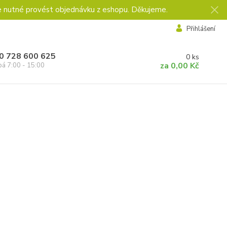
e nutné provést objednávku z eshopu. Děkujeme.
Přihlášení
0 728 600 625
0
ks
za
0,00 Kč
pá 7:00 - 15:00