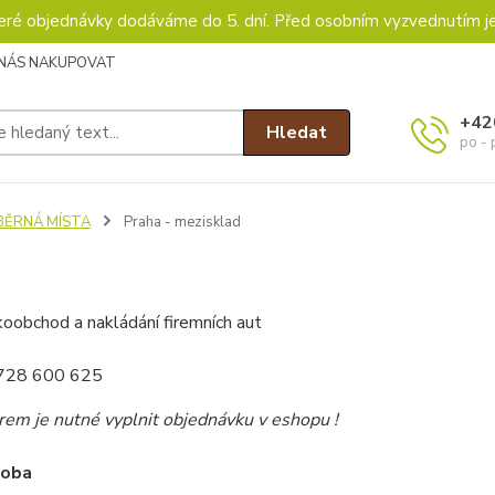
keré objednávky dodáváme do 5. dní. Před osobním vyzvednutím j
 NÁS NAKUPOVAT
+42
Hledat
po - 
ĚRNÁ MÍSTA
Praha - mezisklad
koobchod a nakládání firemních aut
 728 600 625
rem je nutné vyplnit objednávku v eshopu !
doba