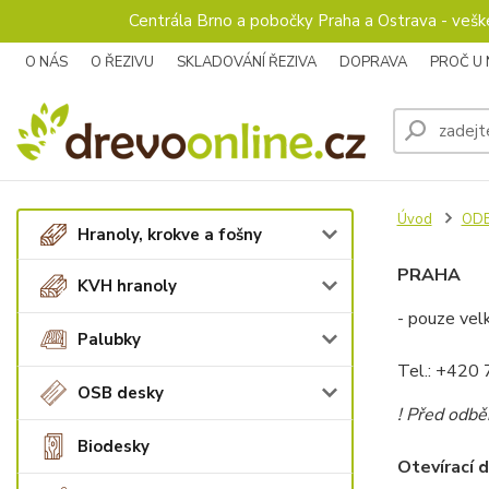
Centrála Brno a pobočky Praha a Ostrava - veš
O NÁS
O ŘEZIVU
SKLADOVÁNÍ ŘEZIVA
DOPRAVA
PROČ U
Úvod
ODB
Hranoly, krokve a fošny
PRAHA
KVH hranoly
- pouze vel
Palubky
Tel.: +420
OSB desky
! Před odbě
Biodesky
Otevírací 