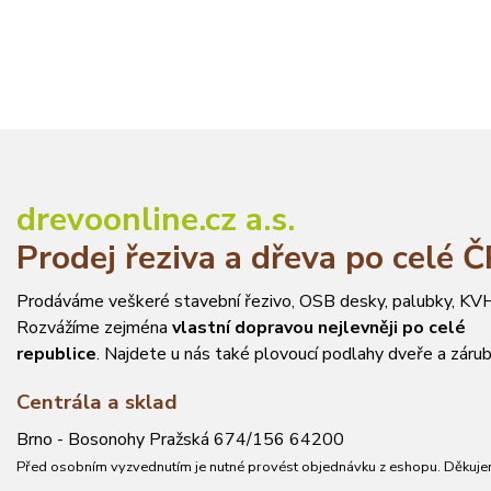
drevoonline.cz a.s.
Prodej řeziva a dřeva po celé 
Prodáváme veškeré stavební řezivo, OSB desky, palubky, KVH
Rozvážíme zejména
vlastní dopravou nejlevněji po celé
republice
. Najdete u nás také plovoucí podlahy dveře a zárub
Centrála a sklad
Brno - Bosonohy Pražská 674/156 64200
Před osobním vyzvednutím je nutné provést objednávku z eshopu. Děkuje