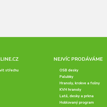
INE.CZ
NEJVÍC PRODÁVÁME
vit střechu
OSB desky
Palubky
Hranoly, krokve a fošny
KVH hranoly
Latě, desky a prkna
Hoblovaný program