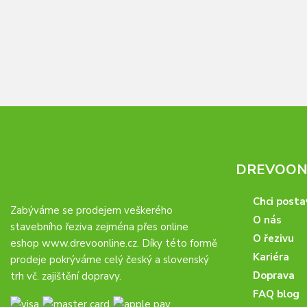
DREVOONL
Chci posta
Zabýváme se prodejem veškerého
O nás
stavebního řeziva zejména přes online
O řezivu
eshop
www.drevoonline.cz
. Díky této formě
Kariéra
prodeje pokrýváme celý český a slovenský
Doprava
trh vč. zajištění dopravy.
FAQ blog