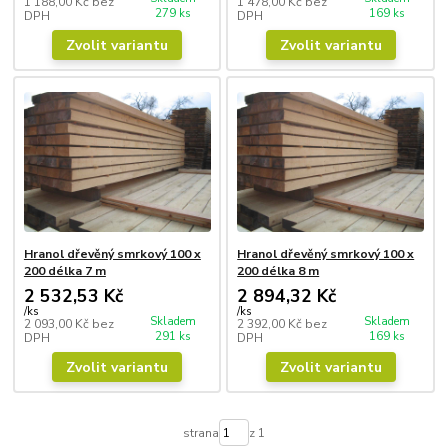
1 188,00 Kč
bez
1 478,00 Kč
bez
279 ks
169 ks
DPH
DPH
Zvolit variantu
Zvolit variantu
Hranol dřevěný smrkový 100 x
Hranol dřevěný smrkový 100 x
200 délka 7 m
200 délka 8 m
2 532,53 Kč
2 894,32 Kč
/
ks
/
ks
Skladem
Skladem
2 093,00 Kč
bez
2 392,00 Kč
bez
291 ks
169 ks
DPH
DPH
Zvolit variantu
Zvolit variantu
strana
z 1