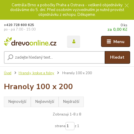
Centrála Brno a pobočky Praha a Ostrava - veškeré objednávky
dodáváme do 5. dní. Před osobním vyzvednutím je nutné provést
objednávku z eshopu. Děkujeme.
0
ks
+420 728 600 625
za
0,00 Kč
po - pá 7:00 - 15:00
Menu
Hledat
Úvod
Hranoly, krokve a fošny
Hranoly 100 x 200
Hranoly 100 x 200
Nejnovější
Nejlevnější
Nejdražší
Zobrazuji 1-8 z 8
strana
z 1