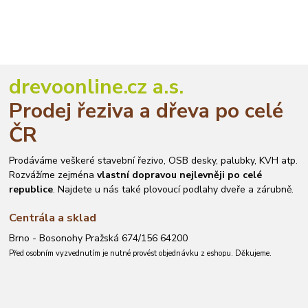
drevoonline.cz a.s.
Prodej řeziva a dřeva po celé
ČR
Prodáváme veškeré stavební řezivo, OSB desky, palubky, KVH atp.
Rozvážíme zejména
vlastní dopravou nejlevněji po celé
republice
. Najdete u nás také plovoucí podlahy dveře a zárubně.
Centrála a sklad
Brno - Bosonohy Pražská 674/156 64200
Před osobním vyzvednutím je nutné provést objednávku z eshopu. Děkujeme.