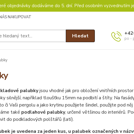
keré objednávky dodáváme do 5. dní. Před osobním vyzvednutím j
 NÁS NAKUPOVAT
+42
Hledat
po - 
ubky
ky
kladové palubky
jsou vhodné jak pro obložení vnitřních prostor
bky silnější, například tloušťku 15mm na podbití a štíty. Na fa
to či Vaši pergolu a jako krytinu použijete šindel, použijte pod n
máme také
podlahové palubky
, určené většinou do interiérů. 
vit do podkladových polštářů (latí).
ubek je uvedena za jeden kus, u palubek označených v názv