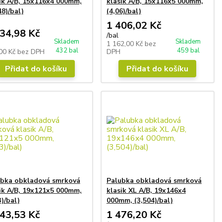
ik A/B, 15x116x4 000mm,
klasik A/B, 15x116x5 000mm,
48)/bal)
(4,06)/bal)
1 406,02 Kč
34,98 Kč
/
bal
Skladem
Skladem
1 162,00 Kč
bez
432 bal
459 bal
00 Kč
bez DPH
DPH
Přidat do košíku
Přidat do košíku
ubka obkladová smrková
Palubka obkladová smrková
ik A/B, 19x121x5 000mm,
klasik XL A/B, 19x146x4
3)/bal)
000mm, (3,504)/bal)
43,53 Kč
1 476,20 Kč