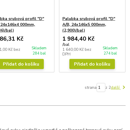
bka srubová profil "D"
Palubka srubová profil "D"
 24x146x4 000mm,
A/B, 24x146x5 000mm,
36)/bal)
(2,900)/bal)
86,31 Kč
1 984,40 Kč
/
bal
Skladem
Skladem
1,00 Kč
bez
1 640,00 Kč
bez
284 bal
274 bal
DPH
Přidat do košíku
Přidat do košíku
strana
z 2
další