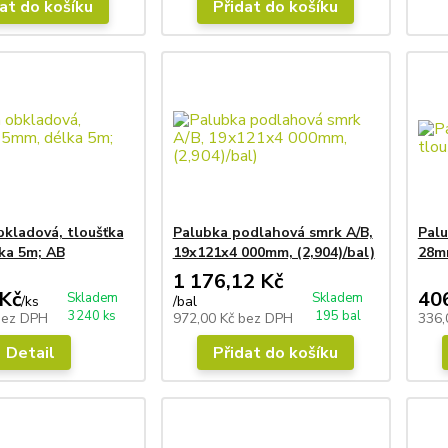
at do košíku
Přidat do košíku
bkladová, tloušťka
Palubka podlahová smrk A/B,
Palu
ka 5m; AB
19x121x4 000mm, (2,904)/bal)
28m
1 176,12 Kč
Kč
40
Skladem
Skladem
/
ks
/
bal
3240 ks
195 bal
bez DPH
972,00 Kč
bez DPH
336,
Detail
Přidat do košíku