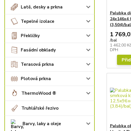
Latě, desky a prkna
Palubka di
24x146x4 
Tepelné izolace
(3,504)/bal
1 769,0
Překližky
/
bal
1 462,00 K
Fasádní obklady
DPH
Přid
Terasová prkna
Plotová prkna
ThermoWood ®
Truhlářské řezivo
Barvy, laky a oleje
Palubka o