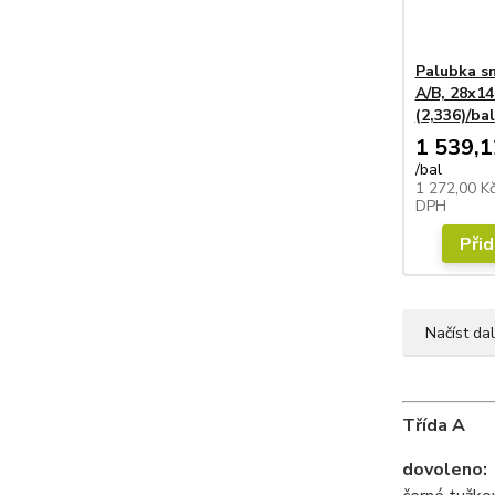
Palubka s
A/B, 28x1
(2,336)/bal
1 539,1
/
bal
1 272,00 K
DPH
Přid
Načíst dal
Třída A
dovoleno: