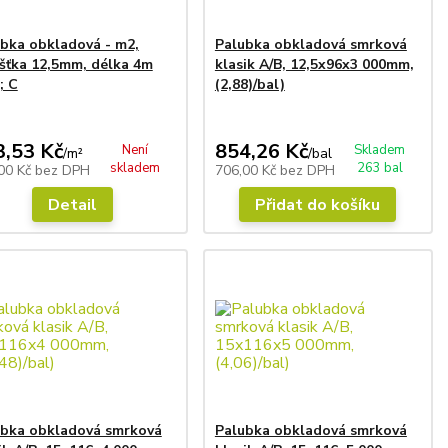
bka obkladová - m2,
Palubka obkladová smrková
šťka 12,5mm, délka 4m
klasik A/B, 12,5x96x3 000mm,
; C
(2,88)/bal)
3,53 Kč
854,26 Kč
Není
Skladem
/
m²
/
bal
skladem
263 bal
00 Kč
bez DPH
706,00 Kč
bez DPH
Detail
Přidat do košíku
ubka obkladová smrková
Palubka obkladová smrková