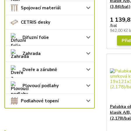
klasik A/B
(3,84)/bal)
Spojovací materiál
1 139,8
CETRIS desky
/
bal
942,00 Kč
Difuzní folie
Přid
Zahrada
Dveře a zárubně
Plovoucí podlahy
Podlahové topení
Palubka o
klasik A/B
(2,178)/bal