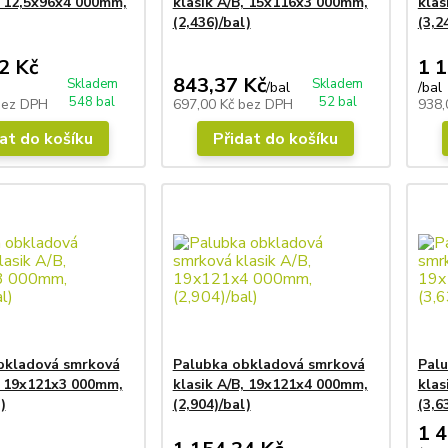
, 12,5x96x4 000mm,
klasik A/B, 15x116x3 000mm,
klas
(2,436)/bal)
(3,2
2 Kč
1 1
843,37 Kč
Skladem
Skladem
/
bal
/
bal
548 bal
52 bal
bez DPH
697,00 Kč
bez DPH
938,
at do košíku
Přidat do košíku
bkladová smrková
Palubka obkladová smrková
Pal
, 19x121x3 000mm,
klasik A/B, 19x121x4 000mm,
klas
)
(2,904)/bal)
(3,6
1 4