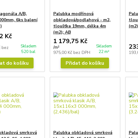
agonála A/B,
Palubka modřínová
Palu
000mm, 6ks balení
obkladová/podlahová - m2,
tlou
)
tloušťka 19mm, délka 4m
(m2)
(m2); AB
2 Kč
1 179,75 Kč
23
Skladem
Skladem
/
m²
č
bez
520 bal
22 m²
975,00 Kč
bez DPH
193,
at do košíku
Přidat do košíku
bkladová smrková
Palubka obkladová smrková
Pal