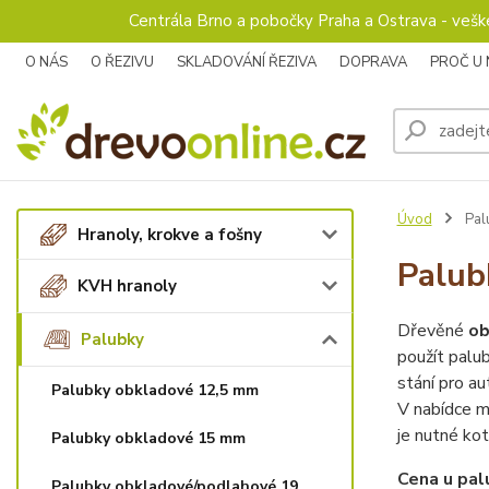
Centrála Brno a pobočky Praha a Ostrava - veš
O NÁS
O ŘEZIVU
SKLADOVÁNÍ ŘEZIVA
DOPRAVA
PROČ U
Úvod
Pal
Hranoly, krokve a fošny
Palub
KVH hranoly
Dřevěné
ob
Palubky
použít palu
stání pro au
Palubky obkladové 12,5 mm
V nabídce 
je nutné kot
Palubky obkladové 15 mm
Cena u pal
Palubky obkladové/podlahové 19