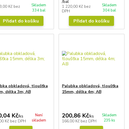
/
bal
Skladem
Skladem
3,00 Kč
bez
1 220,00 Kč
bez
334 bal
304 bal
DPH
Přidat do košíku
Přidat do košíku
bka obkladová, tloušťka
Palubka obkladová, tloušťka
m, délka 3m; AB
15mm, délka 4m; AB
0,04 Kč
200,86 Kč
Není
Skladem
/
ks
/
ks
skladem
235 ks
00 Kč
bez DPH
166,00 Kč
bez DPH