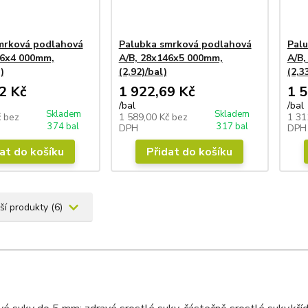
mrková podlahová
Palubka smrková podlahová
Palu
46x4 000mm,
A/B, 28x146x5 000mm,
A/B,
)
(2,92)/bal)
(2,3
2 Kč
1 922,69 Kč
1 5
/
bal
/
bal
Skladem
Skladem
č
bez
1 589,00 Kč
bez
1 31
374 bal
317 bal
DPH
DPH
at do košíku
Přidat do košíku
ší produkty (6)