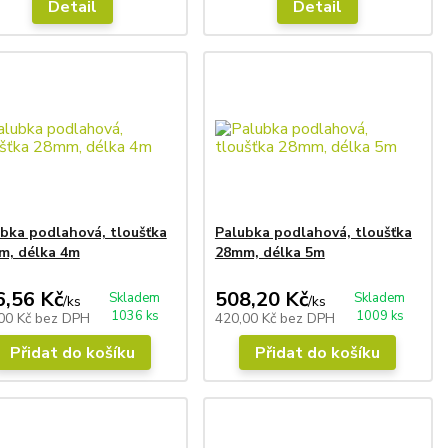
Detail
Detail
bka podlahová, tloušťka
Palubka podlahová, tloušťka
m, délka 4m
28mm, délka 5m
6,56 Kč
508,20 Kč
Skladem
Skladem
/
ks
/
ks
1036 ks
1009 ks
00 Kč
bez DPH
420,00 Kč
bez DPH
Přidat do košíku
Přidat do košíku