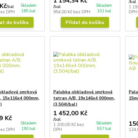
1 154,34 Kč
/
bal
Kč
Skladem
Skladem
/
bal
/
bal
1 19
185 bal
101 bal
bez DPH
954,00 Kč
bez DPH
DPH
at do košíku
Přidat do košíku
bkladová smrková
Palubka obkladová smrková
Palu
B, 15x116x4 000mm,
tatran A/B, 19x146x4 000mm,
15m
)
(3,504)/bal)
1 452,00 Kč
9 Kč
/
bal
15
Skladem
Skladem
1 200,00 Kč
bez
190 bal
557 bal
bez DPH
DPH
124,