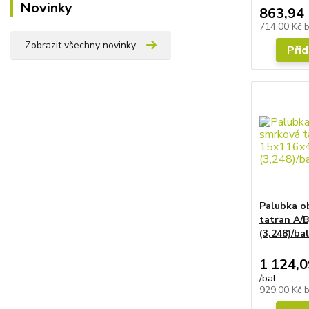
Novinky
863,94 
714,00 Kč
Zobrazit všechny novinky
Přid
Palubka o
tatran A/
(3,248)/bal
1 124,0
/
bal
929,00 Kč