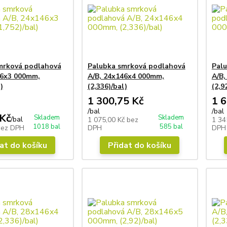
mrková podlahová
Palubka smrková podlahová
Pal
46x3 000mm,
A/B, 24x146x4 000mm,
A/B,
)
(2,336)/bal)
(2,9
1 300,75 Kč
1 6
/
bal
/
bal
Kč
Skladem
Skladem
/
bal
1 075,00 Kč
bez
1 34
1018 bal
585 bal
bez DPH
DPH
DPH
at do košíku
Přidat do košíku