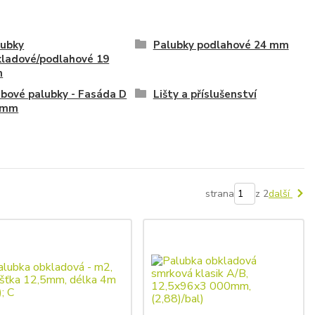
lubky
Palubky podlahové 24 mm
kladové/podlahové 19
m
bové palubky - Fasáda D
Lišty a příslušenství
 mm
strana
z 2
další