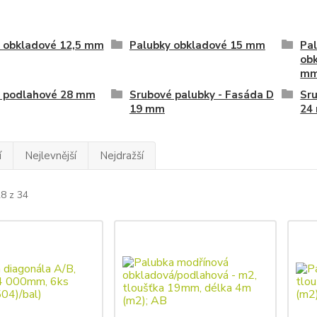
 obkladové 12,5 mm
Palubky obkladové 15 mm
Pa
ob
m
y podlahové 28 mm
Srubové palubky - Fasáda D
Sru
19 mm
24
í
Nejlevnější
Nejdražší
28 z 34