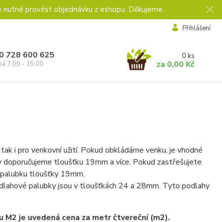
e nutné provést objednávku z eshopu. Děkujeme.
Přihlášení
0 728 600 625
0
ks
za
0,00 Kč
pá 7:00 - 15:00
 tak i pro venkovní užití. Pokud obkládáme venku, je vhodné
sády doporučujeme tloušťku 19mm a více. Pokud zastřešujete
ěj palubku tloušťky 19mm.
Podlahové palubky jsou v tloušťkách 24 a 28mm. Tyto podlahy
u M2 je uvedená cena za metr čtvereční (m2).