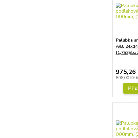
Palubka s
A/B, 24x1
(1,752)/bal
975,26 
806,00 Kč
Přid