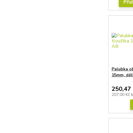
Přid
Palubka o
15mm, dél
250,47 
207,00 Kč