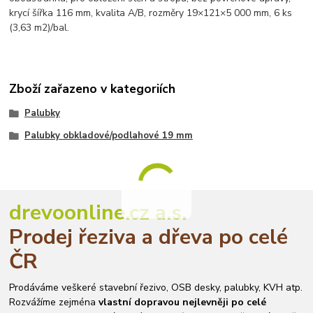
krycí šířka 116 mm, kvalita A/B, rozměry 19×121×5 000 mm, 6 ks
(3,63 m2)/bal.
Zboží zařazeno v kategoriích
Palubky
Palubky obkladové/podlahové 19 mm
drevoonline.cz a.s.
Prodej řeziva a dřeva po celé
ČR
Prodáváme veškeré stavební řezivo, OSB desky, palubky, KVH atp.
Rozvážíme zejména
vlastní dopravou nejlevněji po celé