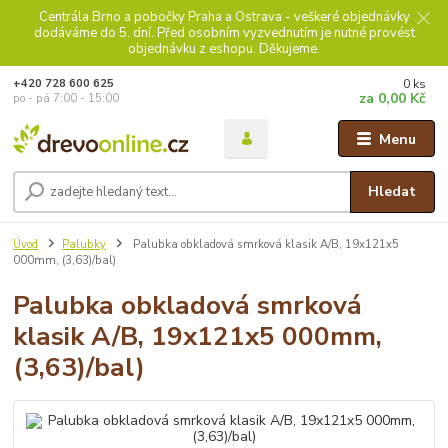
Centrála Brno a pobočky Praha a Ostrava - veškeré objednávky
dodáváme do 5. dní. Před osobním vyzvednutím je nutné provést
objednávku z eshopu. Děkujeme.
0
ks
+420 728 600 625
za
0,00 Kč
po - pá 7:00 - 15:00
Menu
Hledat
Úvod
Palubky
Palubka obkladová smrková klasik A/B, 19x121x5
000mm, (3,63)/bal)
Palubka obkladová smrková
klasik A/B, 19x121x5 000mm,
(3,63)/bal)