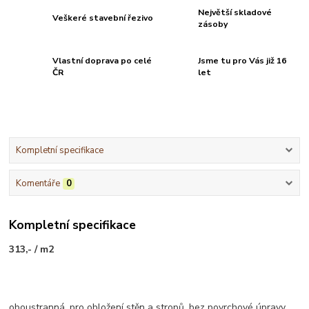
Největší skladové
Veškeré stavební řezivo
zásoby
Vlastní doprava po celé
Jsme tu pro Vás již 16
ČR
let
Kompletní specifikace
Komentáře
0
Kompletní specifikace
313,- / m2
oboustranná, pro obložení stěn a stropů, bez povrchové úpravy,