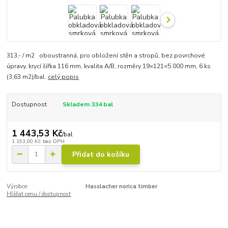
313,- / m2 oboustranná, pro obložení stěn a stropů, bez povrchové
úpravy, krycí šířka 116 mm, kvalita A/B, rozměry 19×121×5 000 mm, 6 ks
(3,63 m2)/bal.
celý popis
Dostupnost
Skladem 334 bal
1 443,53 Kč
/
bal
1 193,00 Kč
bez DPH
Přidat do košíku
Výrobce:
Hasslacher norica timber
Hlídat cenu / dostupnost