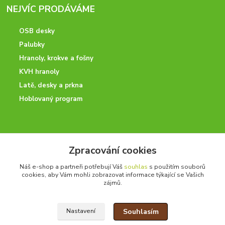
NEJVÍC PRODÁVÁME
OSB desky
Palubky
Hranoly, krokve a fošny
KVH hranoly
Latě, desky a prkna
Hoblovaný program
ODBORNÉ PORADENSTVÍ
Zpracování cookies
Potřebujete poradit? Neváhejte nás kontaktovat.
Náš e-shop a partneři potřebují Váš
souhlas
s použitím souborů
+420 728 600 625
cookies, aby Vám mohli zobrazovat informace týkající se Vašich
po - pá 7:00 - 15:00
zájmů.
Souhlasím
Nastavení