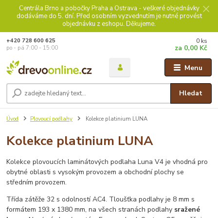
Centrála Brno a pobočky Praha a Ostrava - veškeré objednávky
dodáváme do 5. dní. Před osobním vyzvednutím je nutné provést
objednávku z eshopu. Děkujeme.
0
ks
+420 728 600 625
za
0,00 Kč
po - pá 7:00 - 15:00
Menu
Hledat
Úvod
Plovoucí podlahy
Kolekce platinium LUNA
Kolekce platinium LUNA
Kolekce plovoucích laminátových podlaha Luna V4 je vhodná pro
obytné oblasti s vysokým provozem a obchodní plochy se
středním provozem.
Třída zátěže 32 s odolností AC4. Tloušťka podlahy je 8 mm s
formátem 193 x 1380 mm, na všech stranách podlahy
sražené