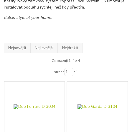
hrany
. Nový zámkový systém Express Lock System G5 umožňuje
instalovat podlahu rychleji než kdy předtím.
Italian style at your home.
Nejnovější
Nejlevnější
Nejdražší
Zobrazuji 1-4 z 4
strana
z 1