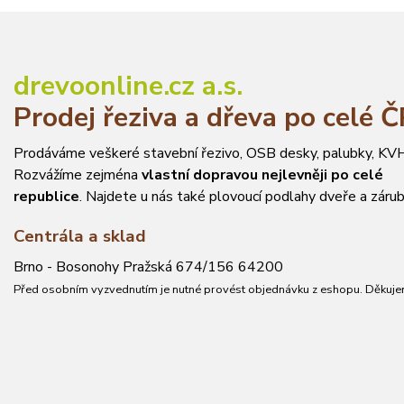
drevoonline.cz a.s.
Prodej řeziva a dřeva po celé 
Prodáváme veškeré stavební řezivo, OSB desky, palubky, KVH
Rozvážíme zejména
vlastní dopravou nejlevněji po celé
republice
. Najdete u nás také plovoucí podlahy dveře a zárub
Centrála a sklad
Brno - Bosonohy Pražská 674/156 64200
Před osobním vyzvednutím je nutné provést objednávku z eshopu. Děkuje