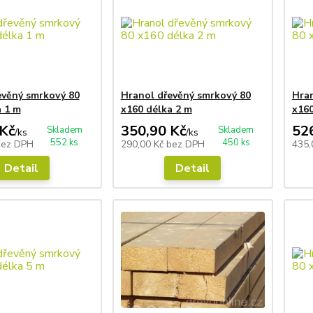
evěný smrkový 80
Hranol dřevěný smrkový 80
Hran
a 1 m
x160 délka 2 m
x160
Kč
350,90 Kč
52
Skladem
Skladem
/
ks
/
ks
552 ks
450 ks
bez DPH
290,00 Kč
bez DPH
435,
Detail
Detail