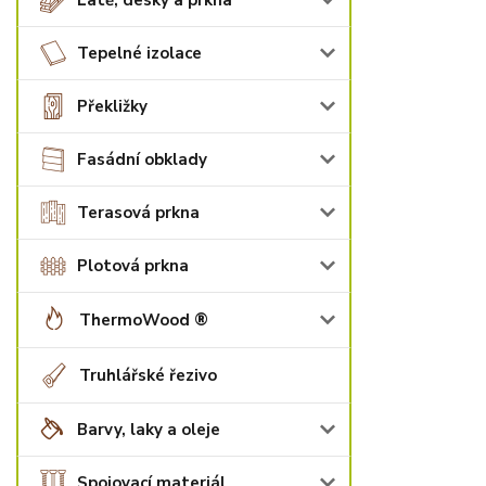
Latě, desky a prkna
Tepelné izolace
Překližky
Fasádní obklady
Terasová prkna
Plotová prkna
ThermoWood ®
Truhlářské řezivo
Barvy, laky a oleje
Spojovací materiál