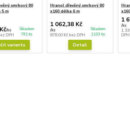
evěný smrkový 80
Hranol dřevěný smrkový 80
Hran
a 5 m
x160 délka 6 m
x160
1 6
1 062,38 Kč
/
ks
Kč
Skladem
Skladem
/
ks
/
ks
1 33
781 ks
1103 ks
bez DPH
878,00 Kč
bez DPH
DPH
lit variantu
Detail