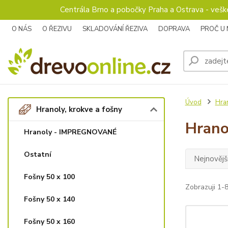
Centrála Brno a pobočky Praha a Ostrava - veš
O NÁS
O ŘEZIVU
SKLADOVÁNÍ ŘEZIVA
DOPRAVA
PROČ U
Úvod
Hran
Hranoly, krokve a fošny
Hrano
Hranoly - IMPREGNOVANÉ
Ostatní
Nejnovějš
Fošny 50 x 100
Zobrazuji 1-8
Fošny 50 x 140
Fošny 50 x 160