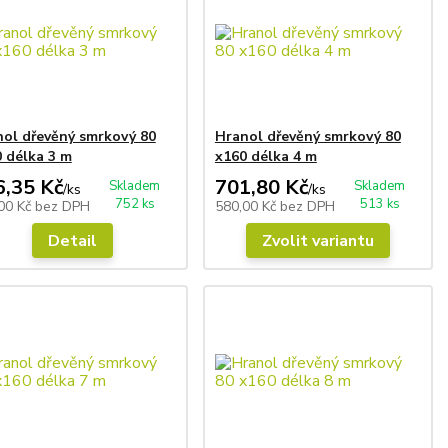
ol dřevěný smrkový 80
Hranol dřevěný smrkový 80
 délka 3 m
x160 délka 4 m
6,35 Kč
701,80 Kč
Skladem
Skladem
/
ks
/
ks
752 ks
513 ks
00 Kč
bez DPH
580,00 Kč
bez DPH
Detail
Zvolit variantu