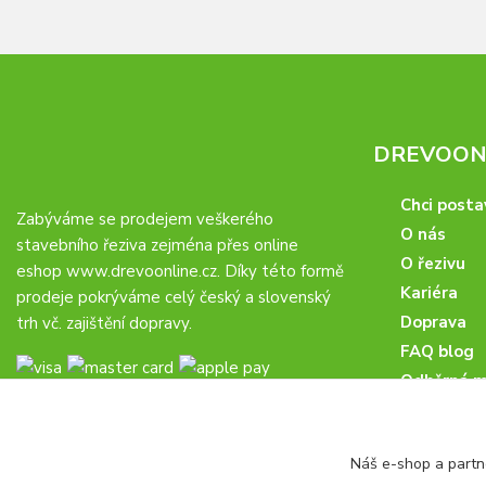
DREVOONL
Chci posta
Zabýváme se prodejem veškerého
O nás
stavebního řeziva zejména přes online
O řezivu
eshop
www.drevoonline.cz
. Díky této formě
Kariéra
prodeje pokrýváme celý český a slovenský
Doprava
trh vč. zajištění dopravy.
FAQ blog
Odběrná m
Obchodní 
Proč u nás
Náš e-shop a partn
Obchodní p