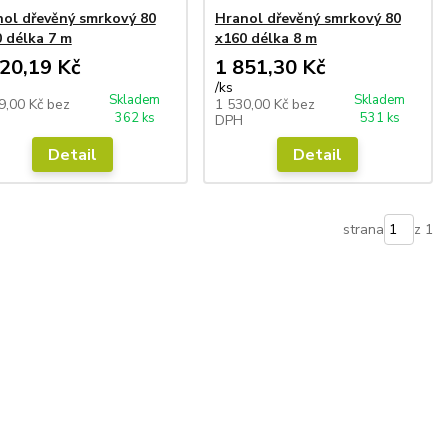
ol dřevěný smrkový 80
Hranol dřevěný smrkový 80
 délka 7 m
x160 délka 8 m
20,19 Kč
1 851,30 Kč
/
ks
Skladem
Skladem
9,00 Kč
bez
1 530,00 Kč
bez
362 ks
531 ks
DPH
Detail
Detail
strana
z 1