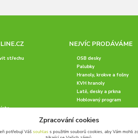
INE.CZ
NEJVÍC PRODÁVÁME
vit střechu
OSB desky
Palubky
Hranoly, krokve a fošny
KVH hranoly
Latě, desky a prkna
Hoblovaný program
ísta
podmínky
Zpracování cookies
 nakupovat
eři potřebují Váš
souhlas
s použitím souborů cookies, aby Vám mohli z
artneři
týkající se Vašich zájmů.