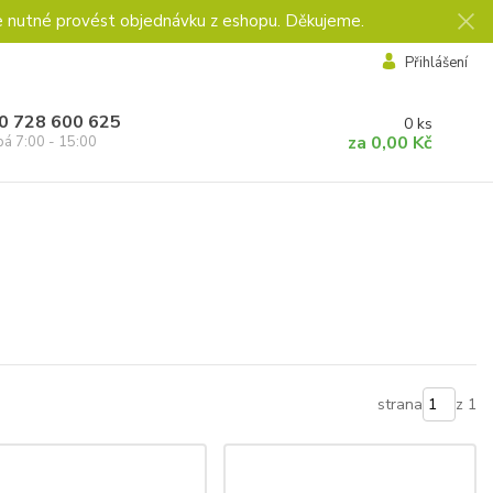
e nutné provést objednávku z eshopu. Děkujeme.
Přihlášení
0 728 600 625
0
ks
za
0,00 Kč
pá 7:00 - 15:00
strana
z 1