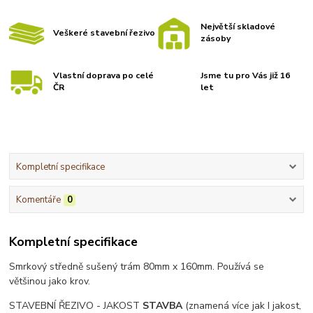
Největší skladové
Veškeré stavební řezivo
zásoby
Vlastní doprava po celé
Jsme tu pro Vás již 16
ČR
let
Kompletní specifikace
Komentáře
0
Kompletní specifikace
Smrkový středně sušený trám 80mm x 160mm. Používá se
většinou jako krov.
STAVEBNÍ ŘEZIVO - JAKOST
STAVBA
(znamená více jak I jakost,