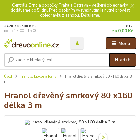
Centrála Brno a pobočky Praha a Ostrava - veškeré objednávky
dodáváme do 5. dní. Před osobním vyzvednutím je nutné provést
objednávku z eshopu. Děkujeme.
0
ks
+420 728 600 625
za
0,00 Kč
po - pá 7:00 - 15:00
Menu
Hledat
Úvod
Hranoly, krokve a fošny
Hranol dřevěný smrkový 80 x160 délka 3
m
Hranol dřevěný smrkový 80 x160
délka 3 m