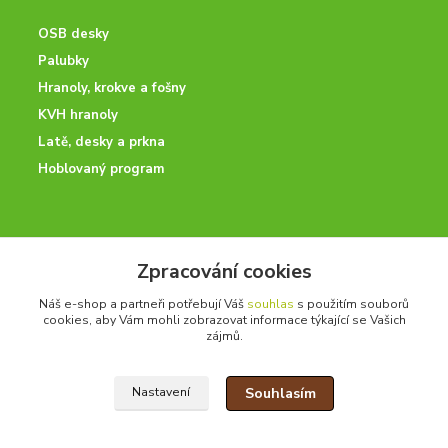
OSB desky
Palubky
Hranoly, krokve a fošny
KVH hranoly
Latě, desky a prkna
Hoblovaný program
ODBORNÉ PORADENSTVÍ
Zpracování cookies
Potřebujete poradit? Neváhejte nás kontaktovat.
Náš e-shop a partneři potřebují Váš
souhlas
s použitím souborů
+420 728 600 625
cookies, aby Vám mohli zobrazovat informace týkající se Vašich
po - pá 7:00 - 15:00
zájmů.
Souhlasím
Nastavení
drevoonline.cz a.s. © -
Specialisté na dřevo
2010 - 2026