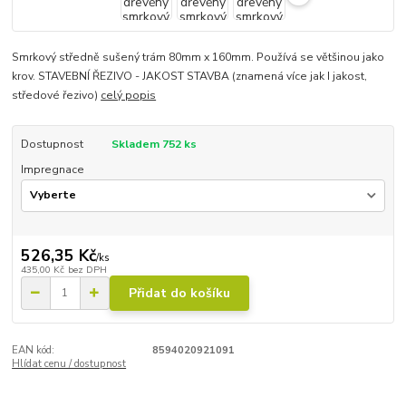
Smrkový středně sušený trám 80mm x 160mm. Používá se většinou jako
krov. STAVEBNÍ ŘEZIVO - JAKOST STAVBA (znamená více jak I jakost,
středové řezivo)
celý popis
Dostupnost
Skladem 752 ks
Impregnace
526,35 Kč
/
ks
435,00 Kč
bez DPH
Přidat do košíku
EAN kód:
8594020921091
Hlídat cenu / dostupnost