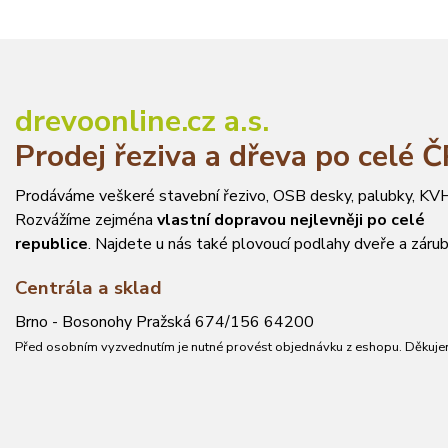
drevoonline.cz a.s.
Prodej řeziva a dřeva po celé 
Prodáváme veškeré stavební řezivo, OSB desky, palubky, KVH
Rozvážíme zejména
vlastní dopravou nejlevněji po celé
republice
. Najdete u nás také plovoucí podlahy dveře a zárub
Centrála a sklad
Brno - Bosonohy Pražská 674/156 64200
Před osobním vyzvednutím je nutné provést objednávku z eshopu. Děkuje