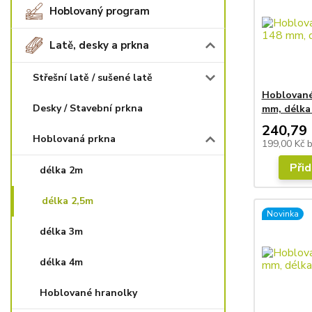
Hoblovaný program
Latě, desky a prkna
Střešní latě / sušené latě
Hoblované
Desky / Stavební prkna
mm, délka
240,79 
Hoblovaná prkna
199,00 Kč
Přid
délka 2m
délka 2,5m
Novinka
délka 3m
délka 4m
Hoblované hranolky