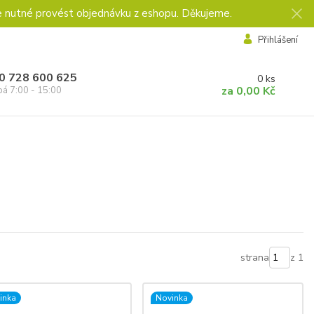
e nutné provést objednávku z eshopu. Děkujeme.
Přihlášení
0 728 600 625
0
ks
za
0,00 Kč
pá 7:00 - 15:00
strana
z 1
inka
Novinka