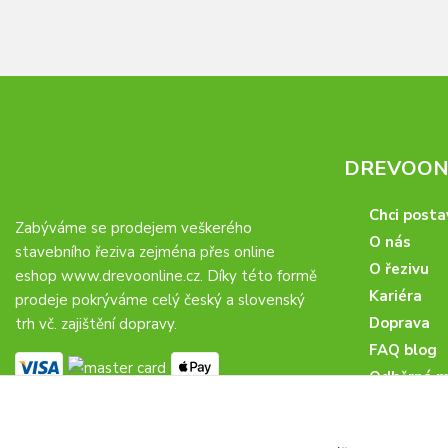
DREVOONL
Chci posta
Zabýváme se prodejem veškerého
O nás
stavebního řeziva zejména přes online
O řezivu
eshop
www.drevoonline.cz
. Díky této formě
Kariéra
prodeje pokrýváme celý český a slovenský
Doprava
trh vč. zajištění dopravy.
FAQ blog
Odběrná m
Obchodní 
Proč u nás