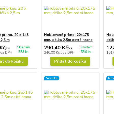
 prkno, 20 x 148
Hoblované prkno, 20x175
Hob
 2,5 m
mm, délka 2,5m ostrá hrana
délk
Kč
290,40 Kč
12
Skladem
Skladem
/
ks
/
ks
653 ks
536 ks
bez DPH
240,00 Kč
bez DPH
101,
at do košíku
Přidat do košíku
Novinka
Nov