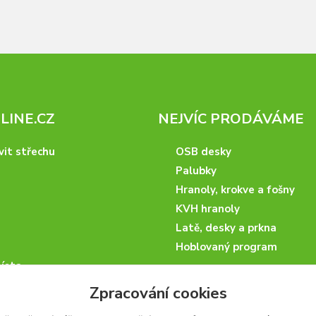
INE.CZ
NEJVÍC PRODÁVÁME
vit střechu
OSB desky
Palubky
Hranoly, krokve a fošny
KVH hranoly
Latě, desky a prkna
Hoblovaný program
ísta
podmínky
Zpracování cookies
 nakupovat