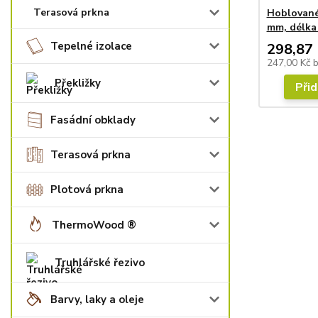
Terasová prkna
Hoblované
mm, délka
Tepelné izolace
298,87 
247,00 Kč
Překližky
Přid
Fasádní obklady
Terasová prkna
Plotová prkna
ThermoWood ®
Truhlářské řezivo
Barvy, laky a oleje