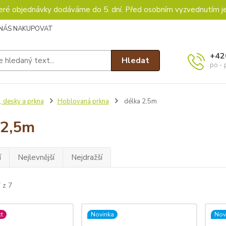
keré objednávky dodáváme do 5. dní. Před osobním vyzvednutím j
 NÁS NAKUPOVAT
+42
Hledat
po - 
, desky a prkna
Hoblovaná prkna
délka 2,5m
 2,5m
í
Nejlevnější
Nejdražší
 z 7
t
Novinka
Nov