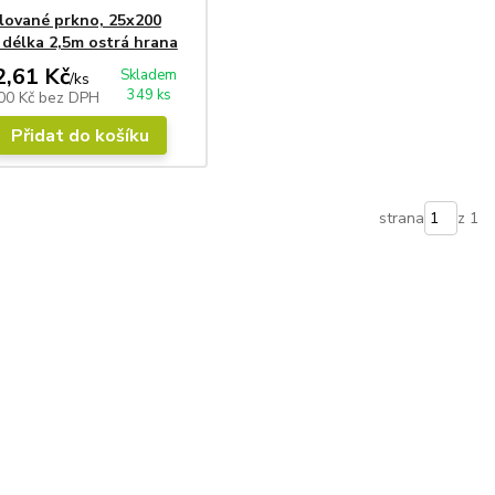
lované prkno, 25x200
délka 2,5m ostrá hrana
2,61 Kč
Skladem
/
ks
349 ks
00 Kč
bez DPH
Přidat do košíku
strana
z 1