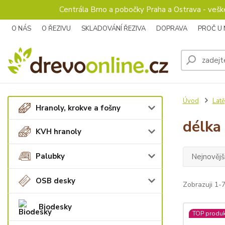
Centrála Brno a pobočky Praha a Ostrava - veš
O NÁS
O ŘEZIVU
SKLADOVÁNÍ ŘEZIVA
DOPRAVA
PROČ U
Úvod
Latě
Hranoly, krokve a fošny
délka
KVH hranoly
Palubky
Nejnovějš
OSB desky
Zobrazuji 1-7
Biodesky
TOP produk