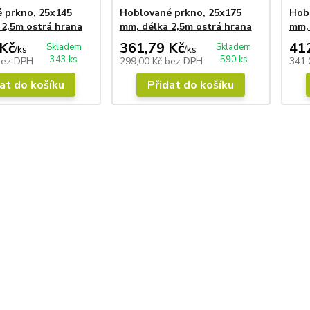
 prkno, 25x145
Hoblované prkno, 25x175
Hob
 2,5m ostrá hrana
mm, délka 2,5m ostrá hrana
mm, 
Kč
361,79 Kč
41
Skladem
Skladem
/
ks
/
ks
343 ks
590 ks
bez DPH
299,00 Kč
bez DPH
341,
at do košíku
Přidat do košíku