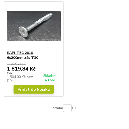
RAPI-TEC 2010
6x200mm,záp.T30
1 567,53 Kč
1 819,84 Kč
/
bal
Skladem
1 504,00 Kč
bez
43 bal
DPH
Přidat do košíku
strana
z 1