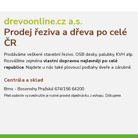
drevoonline.cz a.s.
Prodej řeziva a dřeva po celé
ČR
Prodáváme veškeré stavební řezivo, OSB desky, palubky, KVH atp.
Rozvážíme zejména
vlastní dopravou nejlevněji po celé
republice
. Najdete u nás také plovoucí podlahy dveře a zárubně.
Centrála a sklad
Brno - Bosonohy Pražská 674/156 64200
Před osobním vyzvednutím je nutné provést objednávku z eshopu. Děkujeme.