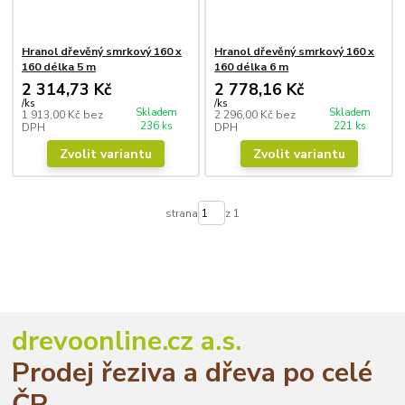
Hranol dřevěný smrkový 160 x
Hranol dřevěný smrkový 160 x
160 délka 5 m
160 délka 6 m
2 314,73 Kč
2 778,16 Kč
/
ks
/
ks
Skladem
Skladem
1 913,00 Kč
bez
2 296,00 Kč
bez
236 ks
221 ks
DPH
DPH
Zvolit variantu
Zvolit variantu
strana
z 1
drevoonline.cz a.s.
Prodej řeziva a dřeva po celé
ČR