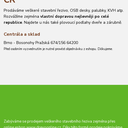
Prodáváme veškeré stavební řezivo, OSB desky, palubky, KVH atp.
Rozvážíme zejména
vlastní dopravou nejlevněji po celé
republice
. Najdete u nás také plovoucí podlahy dveře a zárubně.
Centrála a sklad
Brno - Bosonohy Pražská 674/156 64200
Před osobním vyzvednutím je nutné provést objednávku z eshopu. Děkujeme.
Zabýváme se prodejem veškerého stavebního řeziva zejména přes
online eshop
www.drevoonline.cz
. Díky této formě prodeje pokrýváme