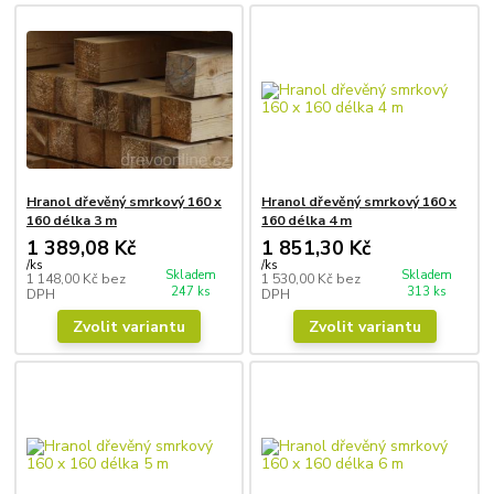
Hranol dřevěný smrkový 160 x
Hranol dřevěný smrkový 160 x
160 délka 3 m
160 délka 4 m
1 389,08 Kč
1 851,30 Kč
/
ks
/
ks
Skladem
Skladem
1 148,00 Kč
bez
1 530,00 Kč
bez
247 ks
313 ks
DPH
DPH
Zvolit variantu
Zvolit variantu