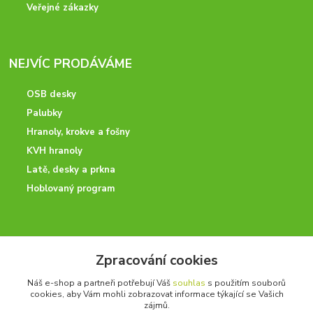
Veřejné zákazky
NEJVÍC PRODÁVÁME
OSB desky
Palubky
Hranoly, krokve a fošny
KVH hranoly
Latě, desky a prkna
Hoblovaný program
ODBORNÉ PORADENSTVÍ
Zpracování cookies
Potřebujete poradit? Neváhejte nás kontaktovat.
Náš e-shop a partneři potřebují Váš
souhlas
s použitím souborů
+420 728 600 625
cookies, aby Vám mohli zobrazovat informace týkající se Vašich
po - pá 7:00 - 15:00
zájmů.