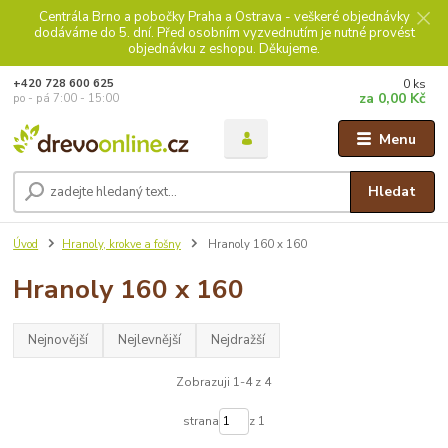
Centrála Brno a pobočky Praha a Ostrava - veškeré objednávky
dodáváme do 5. dní. Před osobním vyzvednutím je nutné provést
objednávku z eshopu. Děkujeme.
0
ks
+420 728 600 625
za
0,00 Kč
po - pá 7:00 - 15:00
Menu
Hledat
Úvod
Hranoly, krokve a fošny
Hranoly 160 x 160
Hranoly 160 x 160
Nejnovější
Nejlevnější
Nejdražší
Zobrazuji 1-4 z 4
strana
z 1