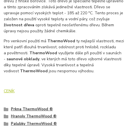
dřevu z finské borovice. Toto dřevo je speciálně tepelně upraveno
a tímto zpracováním získává jedinečné vlastnosti. Dřevo se
upravuje pomocí vysokých teplot - 185 až 220 °C. Tento proces je
založen na použití vysoké teploty a vodní páry, což zvyšuje
životnost dřeva
oproti tepelně neošetřenému dřevu. Během
úpravy nejsou použity žádné chemikálie.
Pro venkovní použití má
ThermoWood
ty nejlepší vlastnosti, mezi
které patří dlouhá trvanlivost, odolnost proti hnilobě, rozkladu
a povětrnosti.
ThermoWood
využijete dále při použití v saunách
-
saunové obklady
, ve kterých má toto dřevo výborné vlastnosti
díky tepelné úpravě. Vysoká trvanlivost a tepelná
vodivost
ThermoWood
jsou nespornou výhodou.
CENÍK
Prkna ThermoWood ®
Hranoly ThermoWood ®
Palubky ThermoWood ®