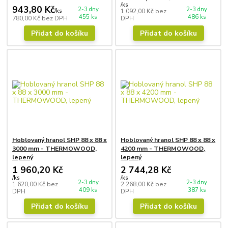
/
ks
943,80 Kč
2-3 dny
2-3 dny
/
ks
1 092,00 Kč
bez
455 ks
486 ks
780,00 Kč
bez DPH
DPH
Přidat do košíku
Přidat do košíku
Hoblovaný hranol SHP 88 x 88 x
Hoblovaný hranol SHP 88 x 88 x
3000 mm - THERMOWOOD,
4200 mm - THERMOWOOD,
lepený
lepený
1 960,20 Kč
2 744,28 Kč
/
ks
/
ks
2-3 dny
2-3 dny
1 620,00 Kč
bez
2 268,00 Kč
bez
409 ks
387 ks
DPH
DPH
Přidat do košíku
Přidat do košíku