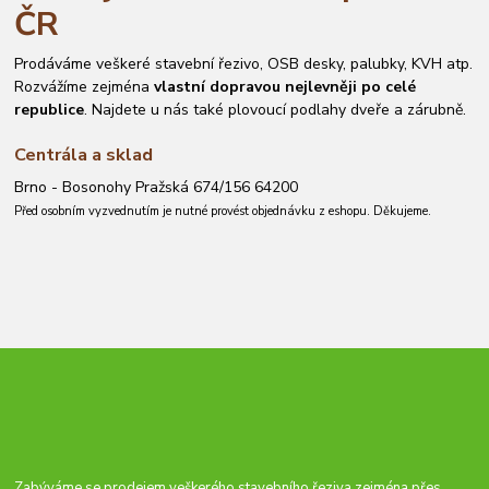
ČR
Prodáváme veškeré stavební řezivo, OSB desky, palubky, KVH atp.
Rozvážíme zejména
vlastní dopravou nejlevněji po celé
republice
. Najdete u nás také plovoucí podlahy dveře a zárubně.
Centrála a sklad
Brno - Bosonohy Pražská 674/156 64200
Před osobním vyzvednutím je nutné provést objednávku z eshopu. Děkujeme.
Zabýváme se prodejem veškerého stavebního řeziva zejména přes