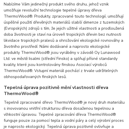
Nabízíme Vám jedinečný produkt svého druhu, jehož vznik
umožňuje revoluční technologie tepelné úpravy dřeva
ThermoWood®. Produkty, zpracované touto technologií, umožňují
úspěšné použití dřevěných materiálů slabší dimenze z tuzemských
(Evropských) zdrojů s tím, že jejich užitné vlastnosti a prodloužená
doba životnosti je staví na úroveň tropických dřevin bez nutnosti
likvidace tropických pralesů a ohrožování ekologické rovnováhy a
životního prostředí. Námi dodávané a naprosto ekologické
produkty ThermoWood® jsou vyráběny v závodě Oy Lunawood
Ltd. ve městě Iisalmi (střední Finsko) a splňují přísné standardy
kvality, které jsou kontrolovány finskou Asociací výrobců
ThermoWood®. Vstupní materiál pochází z trvale udržitelných
obhospodařovaných finských lesů.
Tepelná úprava pozitivně mění vlastnosti dřeva
ThermoWood®
Tepelně zpracované dřevo ThermoWood® je nový druh materiálu
s inovovanou vnitřní strukturou dřeva dosaženou tepelnou a
vlhkostní úpravou. Tepelné zpracování dřeva ThermoWood®
funguje pouze za pomocí tepla a vodní páry a celý výrobní proces
je naprosto ekologický. Tepelná úprava pozitivně ovlivňuje a