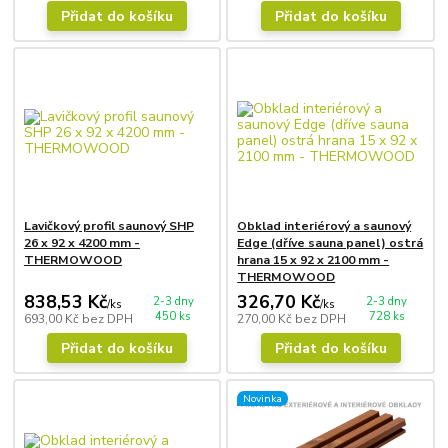
Přidat do košíku
Přidat do košíku
Lavičkový profil saunový SHP
Obklad interiérový a saunový
26 x 92 x 4200 mm -
Edge (dříve sauna panel) ostrá
THERMOWOOD
hrana 15 x 92 x 2100 mm -
THERMOWOOD
838,53 Kč
326,70 Kč
2-3 dny
2-3 dny
/
ks
/
ks
450 ks
728 ks
693,00 Kč
bez DPH
270,00 Kč
bez DPH
Přidat do košíku
Přidat do košíku
Novinka