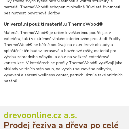
Díky změně svých fyzikálních vlastností a vnitřní struktury je
materiál ThermoWood® schopen minimálně 30-tileté životnosti
bez nutnosti povrchové údržby.
Univerzální použití materiálu ThermoWood®
Materiál ThermoWood® je určen k veškerému použití jak v
exteriéru, tak i v extrémně vlhkém interiérovém prostředí. Profily
ThermoWood® se běžně používají na exteriérové obklady a
opláštění stěn budov, terasové a bazénové rošty, materiál pro
výrobu zahradního nábytku a dále na veškeré exteriérové
konstrukce. V interiérech se profily ThermoWood® využívají jako
obklady vnitřních stěn saun, na výrobu saunového nábytku,
vybavení a zázemí wellness center, parních lázní a také vnitřních
bazénů.
drevoonline.cz a.s.
Prodej řeziva a dřeva po celé