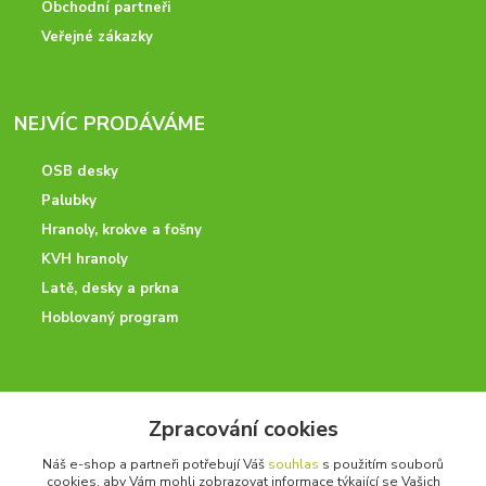
Obchodní partneři
Veřejné zákazky
NEJVÍC PRODÁVÁME
OSB desky
Palubky
Hranoly, krokve a fošny
KVH hranoly
Latě, desky a prkna
Hoblovaný program
ODBORNÉ PORADENSTVÍ
Zpracování cookies
Potřebujete poradit? Neváhejte nás kontaktovat.
Náš e-shop a partneři potřebují Váš
souhlas
s použitím souborů
+420 728 600 625
cookies, aby Vám mohli zobrazovat informace týkající se Vašich