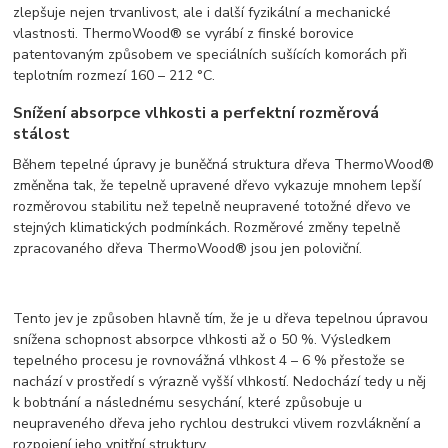
zlepšuje nejen trvanlivost, ale i další fyzikální a mechanické
vlastnosti. ThermoWood® se vyrábí z finské borovice
patentovaným způsobem ve speciálních sušících komorách při
teplotním rozmezí 160 – 212 °C.
Snížení absorpce vlhkosti a perfektní rozměrová
stálost
Během tepelné úpravy je buněčná struktura dřeva ThermoWood®
změněna tak, že tepelně upravené dřevo vykazuje mnohem lepší
rozměrovou stabilitu než tepelně neupravené totožné dřevo ve
stejných klimatických podmínkách. Rozměrové změny tepelně
zpracovaného dřeva ThermoWood® jsou jen poloviční.
Tento jev je způsoben hlavně tím, že je u dřeva tepelnou úpravou
snížena schopnost absorpce vlhkosti až o 50 %. Výsledkem
tepelného procesu je rovnovážná vlhkost 4 – 6 % přestože se
nachází v prostředí s výrazně vyšší vlhkostí. Nedochází tedy u něj
k bobtnání a následnému sesychání, které způsobuje u
neupraveného dřeva jeho rychlou destrukci vlivem rozvláknění a
rozpojení jeho vnitřní struktury.