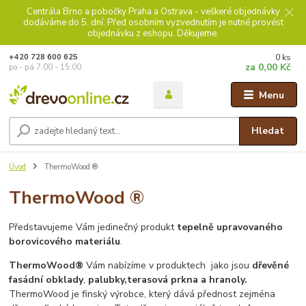
Centrála Brno a pobočky Praha a Ostrava - veškeré objednávky
dodáváme do 5. dní. Před osobním vyzvednutím je nutné provést
objednávku z eshopu. Děkujeme.
0
ks
+420 728 600 625
za
0,00 Kč
po - pá 7:00 - 15:00
Menu
Hledat
Úvod
ThermoWood ®
ThermoWood ®
Představujeme Vám jedinečný produkt
tepelně upravovaného
borovicového materiálu
.
ThermoWood®
Vám nabízíme v produktech jako jsou
dřevěné
fasádní obklady
,
palubky,
terasová prkna a hranoly.
ThermoWood je finský výrobce, který dává přednost zejména