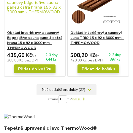
Obklad interiérový a saunový
Obklad interiérový a saunový
Edge (dříve sauna panel) ostrá
Luna TRIO 15 x 92 x 3000 mm -
hrana 15 x 92 x 3000 mm -
THERMOWOOD
THERMOWOOD
435,60 Kč
508,20 Kč
2-3 dny
2-3 dny
/
ks
/
ks
644 ks
897 ks
360,00 Kč
bez DPH
420,00 Kč
bez DPH
Přidat do košíku
Přidat do košíku
Načíst další produkty (27)
strana
z 2
další
Tepelně upravené dřevo ThermoWood®