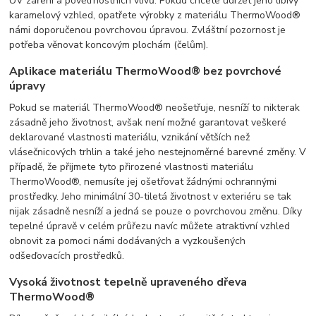
UV záření a povětrnostních vlivů. Pokud chcete udržet jeho líbivý
karamelový vzhled, opatřete výrobky z materiálu ThermoWood®
námi doporučenou povrchovou úpravou. Zvláštní pozornost je
potřeba věnovat koncovým plochám (čelům).
Aplikace materiálu ThermoWood® bez povrchové
úpravy
Pokud se materiál ThermoWood® neošetřuje, nesníží to nikterak
zásadně jeho životnost, avšak není možné garantovat veškeré
deklarované vlastnosti materiálu, vznikání větších než
vlásečnicových trhlin a také jeho nestejnoměrné barevné změny. V
případě, že přijmete tyto přirozené vlastnosti materiálu
ThermoWood®, nemusíte jej ošetřovat žádnými ochrannými
prostředky. Jeho minimální 30-tiletá životnost v exteriéru se tak
nijak zásadně nesníží a jedná se pouze o povrchovou změnu. Díky
tepelné úpravě v celém průřezu navíc můžete atraktivní vzhled
obnovit za pomoci námi dodávaných a vyzkoušených
odšeďovacích prostředků.
Vysoká životnost tepelně upraveného dřeva
ThermoWood®