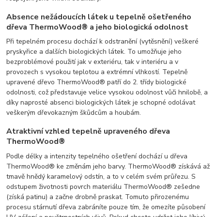
Absence nežádoucích látek u tepelně ošetřeného
dřeva ThermoWood® a jeho biologická odolnost
Při tepelném procesu dochází k odstranění (vytěsnění) veškeré
pryskyřice a dalších biologických látek. To umožňuje jeho
bezproblémové použití jak v exteriéru, tak v interiéru a v
provozech s vysokou teplotou a extrémní vlhkostí. Tepelně
upravené dřevo ThermoWood® patří do 2. třídy biologické
odolnosti, což představuje velice vysokou odolnost vůči hnilobě, a
díky naprosté absenci biologických látek je schopné odolávat
veškerým dřevokazným škůdcům a houbám.
Atraktivní vzhled tepelně upraveného dřeva
ThermoWood®
Podle délky a intenzity tepelného ošetření dochází u dřeva
ThermoWood® ke změnám jeho barvy. ThermoWood® získává až
tmavě hnědý karamelový odstín, a to v celém svém průřezu. S
odstupem životnosti povrch materiálu ThermoWood® zešedne
(získá patinu) a začne drobně praskat. Tomuto přirozenému
procesu stárnutí dřeva zabráníte pouze tím, že omezíte působení