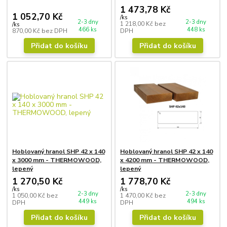
1 473,78 Kč
1 052,70 Kč
/
ks
2-3 dny
2-3 dny
1 218,00 Kč
bez
/
ks
466 ks
448 ks
870,00 Kč
bez DPH
DPH
Přidat do košíku
Přidat do košíku
Hoblovaný hranol SHP 42 x 140
Hoblovaný hranol SHP 42 x 140
x 3000 mm - THERMOWOOD,
x 4200 mm - THERMOWOOD,
lepený
lepený
1 270,50 Kč
1 778,70 Kč
/
ks
/
ks
2-3 dny
2-3 dny
1 050,00 Kč
bez
1 470,00 Kč
bez
449 ks
494 ks
DPH
DPH
Přidat do košíku
Přidat do košíku