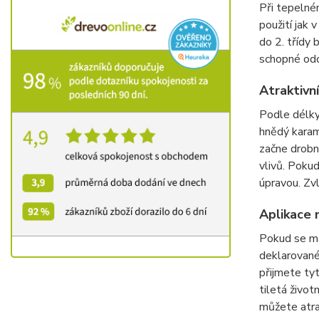
Při tepelné
použití jak
do 2. třídy 
schopné od
Atraktiv
Podle délk
hnědý karam
začne drobn
vlivů. Poku
úpravou. Zv
Aplikace
Pokud se ma
deklarované 
přijmete ty
tiletá život
můžete atra