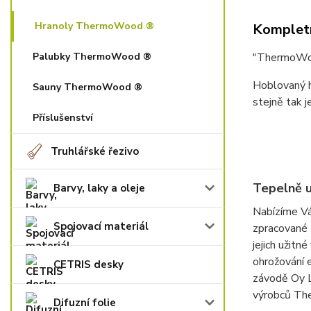
Hranoly ThermoWood ®
Kompletn
Palubky ThermoWood ®
"ThermoWoo
Hoblovaný h
Sauny ThermoWood ®
stejně tak j
Příslušenství
Truhlářské řezivo
Tepelně 
Barvy, laky a oleje
Nabízíme Vá
Spojovací materiál
zpracované 
jejich užitn
ohrožování 
CETRIS desky
závodě Oy Lu
výrobců The
Difuzní folie