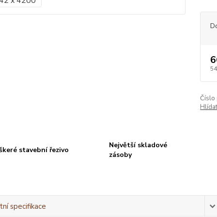
D
6
54
Číslo
Hlída
Největší skladové
škeré stavební řezivo
zásoby
ní specifikace