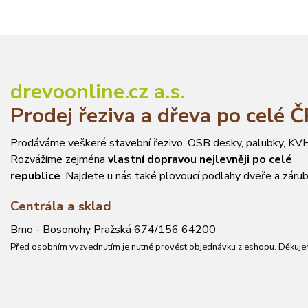
drevoonline.cz a.s.
Prodej řeziva a dřeva po celé 
Prodáváme veškeré stavební řezivo, OSB desky, palubky, KVH
Rozvážíme zejména
vlastní dopravou nejlevněji po celé
republice
. Najdete u nás také plovoucí podlahy dveře a zárub
Centrála a sklad
Brno - Bosonohy Pražská 674/156 64200
Před osobním vyzvednutím je nutné provést objednávku z eshopu. Děkuje