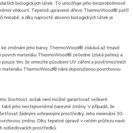
 dalších biologických látek. To umožňuje jeho bezproblémové
a extrémní vlhkostí. Tepelně upravené dřevo ThermoWood® patří
i hnilobě, a díky naprosté absenci biologických látek je
d® ke změnám jeho barvy. ThermoWood® získává až tmavě
ti povrch materiálu ThermoWood® zešedne (získá patinu) a
e pouze tím, že omezíte působení UV záření a povětrnostních
bky z materiálu ThermoWood® námi doporučenou povrchovou
ho životnost, avšak není možné garantovat veškeré
n a také jeho nestejnoměrné barevné změny. V případě, že
šetřovat žádnými ochrannými prostředky. Jeho minimální 30-
o povrchovou změnu. Díky tepelné úpravě v celém průřezu navíc
h odšeďovacích prostředků.