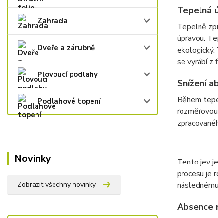
Tepelná ú
Zahrada
Tepelně zpr
úpravou. Te
Dveře a zárubně
ekologický. 
se vyrábí z
Plovoucí podlahy
Snížení a
Během tepe
Podlahové topení
rozměrovou 
zpracovanéh
Novinky
Tento jev j
procesu je r
Zobrazit všechny novinky
následnému s
Absence n