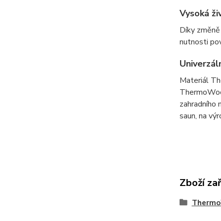
Vysoká ž
Díky změně 
nutnosti po
Univerzál
Materiál Th
ThermoWood®
zahradního 
saun, na výr
Zboží za
Thermo