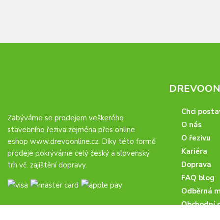
DREVOONL
Chci posta
Zabýváme se prodejem veškerého
O nás
stavebního řeziva zejména přes online
O řezivu
eshop
www.drevoonline.cz
. Díky této formě
Kariéra
prodeje pokrýváme celý český a slovenský
Doprava
trh vč. zajištění dopravy.
FAQ blog
Odběrná m
Obchodní 
Proč u nás