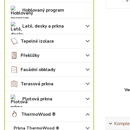
Hoblovaný program
Latě, desky a prkna
Tepelné izolace
Překližky
Fasádní obklady
Terasová prkna
Ve
Plotová prkna
ThermoWood ®
Komplet
Prkna ThermoWood ®