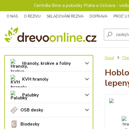
Centrála Brno a pobočky Praha a Ostrava - veš
O NÁS
O ŘEZIVU
SKLADOVÁNÍ ŘEZIVA
DOPRAVA
PROČ U
Úvod
The
Hranoly, krokve a fošny
Hoblo
KVH hranoly
lepen
Palubky
OSB desky
Biodesky