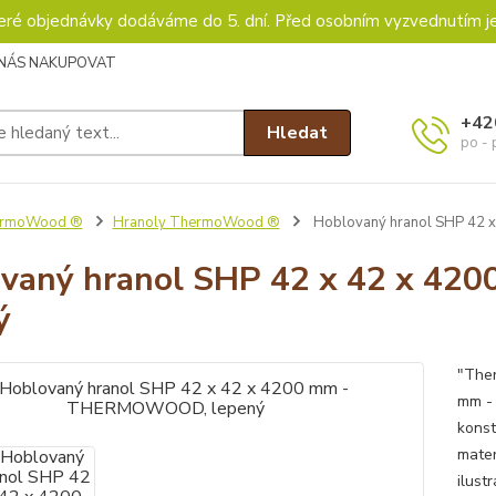
keré objednávky dodáváme do 5. dní. Před osobním vyzvednutím j
 NÁS NAKUPOVAT
+42
Hledat
po - 
rmoWood ®
Hranoly ThermoWood ®
Hoblovaný hranol SHP 42
vaný hranol SHP 42 x 42 x 
ý
"The
mm - 
konst
mater
ilust