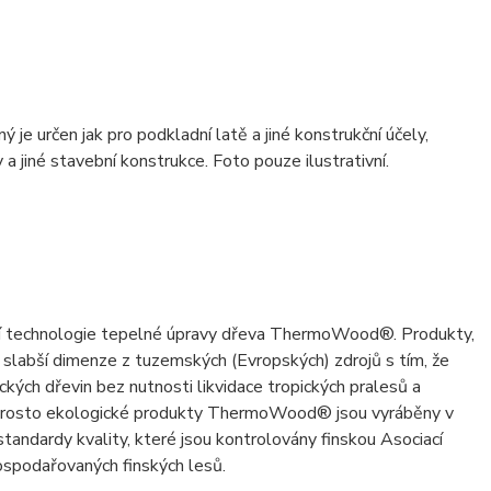
rčen jak pro podkladní latě a jiné konstrukční účely,
 a jiné stavební konstrukce. Foto pouze ilustrativní.
ční technologie tepelné úpravy dřeva ThermoWood®. Produkty,
 slabší dimenze z tuzemských (Evropských) zdrojů s tím, že
ických dřevin bez nutnosti likvidace tropických pralesů a
naprosto ekologické produkty ThermoWood® jsou vyráběny v
tandardy kvality, které jsou kontrolovány finskou Asociací
spodařovaných finských lesů.