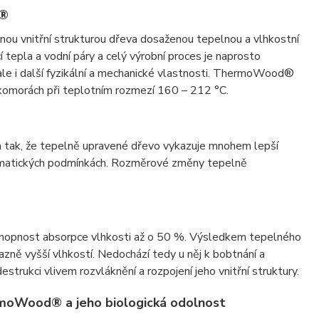
d®
u vnitřní strukturou dřeva dosaženou tepelnou a vlhkostní
pla a vodní páry a celý výrobní proces je naprosto
 ale i další fyzikální a mechanické vlastnosti. ThermoWood®
 komorách při teplotním rozmezí 160 – 212 °C.
ak, že tepelně upravené dřevo vykazuje mnohem lepší
limatických podmínkách. Rozměrové změny tepelně
schopnost absorpce vlhkosti až o 50 %. Výsledkem tepelného
azně vyšší vlhkostí. Nedochází tedy u něj k bobtnání a
rukci vlivem rozvláknění a rozpojení jeho vnitřní struktury.
moWood® a jeho biologická odolnost