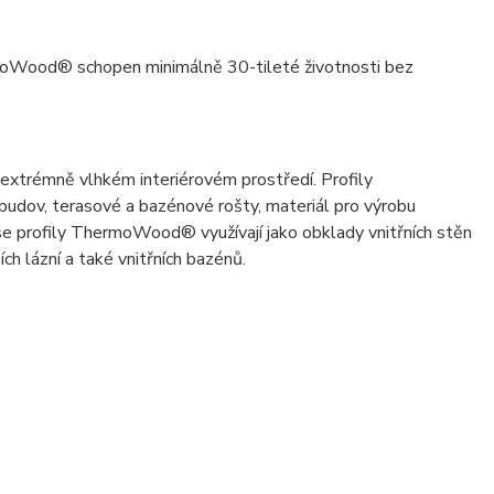
hermoWood® schopen minimálně 30-tileté životnosti bez
 extrémně vlhkém interiérovém prostředí. Profily
udov, terasové a bazénové rošty, materiál pro výrobu
 se profily ThermoWood® využívají jako obklady vnitřních stěn
h lázní a také vnitřních bazénů.