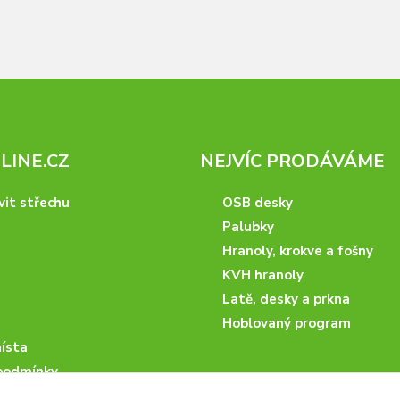
INE.CZ
NEJVÍC PRODÁVÁME
vit střechu
OSB desky
Palubky
Hranoly, krokve a fošny
KVH hranoly
Latě, desky a prkna
Hoblovaný program
ísta
podmínky
 nakupovat