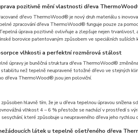
prava pozitivně mění vlastnosti dřeva ThermoWoo
acované dřevo ThermoWood® je nový druh materiálu s inovovano
pelné zpracování dřeva ThermoWood® funguje pouze za pomocí te
Tepelná úprava pozitivně ovlivňuje a zlepšuje nejen trvanlivost,
 finské borovice patentovaným způsobem ve speciálních sušících
bsorpce vlhkosti a perfektní rozměrová stálost
lné úpravy je buněčná struktura dřeva ThermoWood® změněna t
stabilitu než tepelně neupravené totožné dřevo ve stejných k
o dřeva ThermoWood® jsou jen poloviční.
e způsoben hlavně tím, že je u dřeva tepelnou úpravou snížena 
ovnovážná vlhkost 4 – 6 % přestože se nachází v prostředí s výr
esychání, které způsobuje u neupraveného dřeva jeho rychlou dest
ežádoucích látek u tepelně ošetřeného dřeva Ther