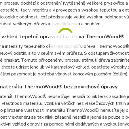
m procesu dochází k odstranění (vytěsnění) veškeré pryskyřice a
 v exteriéru, tak v interiéru a v provozech s vysokou teplotou 
biologické odolnosti, což představuje velice vysokou odolnost vůč
olávat veškerým dřevokazným škůdcům a houbám.
ní vzhled tepelně upraveného dřeva ThermoWood®
y a intenzity tepelného ošetření dochází u dřeva ThermoWoo
elový odstín, a to v celém svém průřezu. S odstupem životnos
ě praskat. Tomuto přirozenému procesu stárnutí dřeva zabránít
d chcete udržet jeho líbivý karamelový vzhled, opatřete výro
láštní pozornost je potřeba věnovat koncovým plochám (čelům).
 materiálu ThermoWood® bez povrchové úpravy
teriál ThermoWood® neošetřuje, nesníží to nikterak zásadně je
vlastnosti materiálu, vznikání větších než vlásečnicových trhli
to přirozené vlastnosti materiálu ThermoWood®, nemusíte jej o
nost v exteriéru se tak nijak zásadně nesníží a jedná se pouze 
ktivní vzhled obnovit za pomoci námi dodávaných a vyzkoušenýc