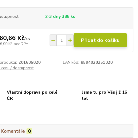
ostupnost
2-3 dny 388 ks
60,66 Kč
/
ks
Přidat do košíku
6,00 Kč
bez DPH
 produktu:
201605020
EAN kód:
8594020251020
t cenu / dostupnost
Vlastní doprava po celé
Jsme tu pro Vás již 16
ČR
let
Komentáře
0