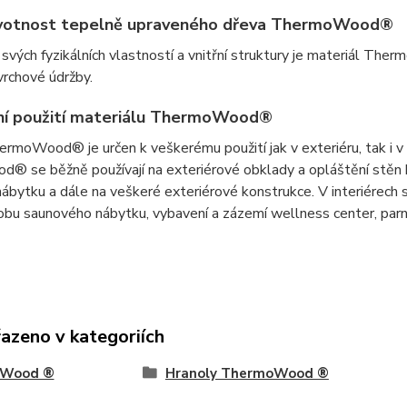
ivotnost tepelně upraveného dřeva ThermoWood®
svých fyzikálních vlastností a vnitřní struktury je materiál T
vrchové údržby.
ní použití materiálu ThermoWood®
ermoWood® je určen k veškerému použití jak v exteriéru, tak i v
 se běžně používají na exteriérové obklady a opláštění stěn b
nábytku a dále na veškeré exteriérové konstrukce. V interiérech
obu saunového nábytku, vybavení a zázemí wellness center, parníc
řazeno v kategoriích
Wood ®
Hranoly ThermoWood ®