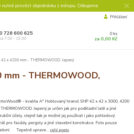
e nutné provést objednávku z eshopu. Děkujeme.
Přihlášení
0 728 600 625
0
ks
za
0,00 Kč
pá 7:00 - 15:00
 x 42 x 4200 mm - THERMOWOOD, lepený
4200 mm - THERMOWOOD,
rmoWood® - kvalita A" Hoblovaný hranol SHP 42 x 42 x 3000, 4200
THERMOWOOD, lepený je určen jak pro podkladní latě a jiné
rukční účely, stejně tak je možné jej používat i jako pohledový
iál pro fasády, pergoly a jiné stavební konstrukce. Foto pouze
rativní. Tepelně uprave...
celý popis