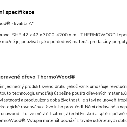
í specifikace
d® - kvalita A"
ranol SHP 42 x 42 x 3000, 4200 mm - THERMOWOOD, lepený je u
e možné jej používat i jako pohledový materiál pro fasády, pergoly
upravené dřevo ThermoWood®
m jedinečný produkt svého druhu, jehož vznik umožňuje revolu
touto technologií, umožňují úspěšné použití dřevěných materiálů
é vlastnosti a prodloužená doba životnosti je staví na úroveň trop
ekologické rovnováhy a životního prostředí. Námi dodávané a 
nawood Ltd. ve městě Iisalmi (střední Finsko) a splňují přísné s
rmoWood®. Vstupní materiál pochází z trvale udržitelných obho