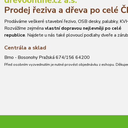
drevoonline.cz a.s.
Prodej řeziva a dřeva po celé 
Prodáváme veškeré stavební řezivo, OSB desky, palubky, KVH
Rozvážíme zejména
vlastní dopravou nejlevněji po celé
republice
. Najdete u nás také plovoucí podlahy dveře a zárub
Centrála a sklad
Brno - Bosonohy Pražská 674/156 64200
Před osobním vyzvednutím je nutné provést objednávku z eshopu. Děkuje