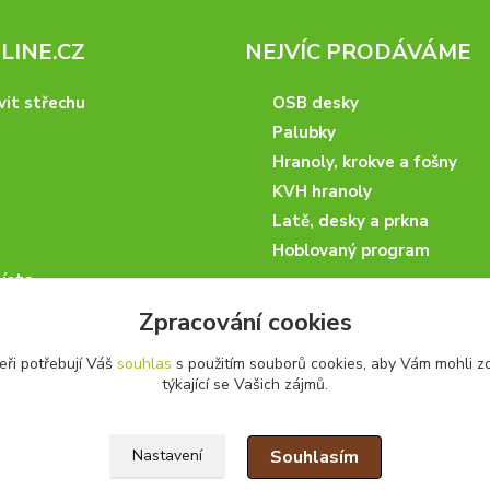
INE.CZ
NEJVÍC PRODÁVÁME
vit střechu
OSB desky
Palubky
Hranoly, krokve a fošny
KVH hranoly
Latě, desky a prkna
Hoblovaný program
ísta
podmínky
Zpracování cookies
 nakupovat
eři potřebují Váš
souhlas
s použitím souborů cookies, aby Vám mohli z
artneři
týkající se Vašich zájmů.
kazky
Souhlasím
Nastavení