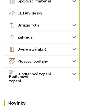
Spojovací materiál
CETRIS desky
Difuzní folie
Zahrada
Dveře a zárubně
Plovoucí podlahy
Podlahové topení
Novinky