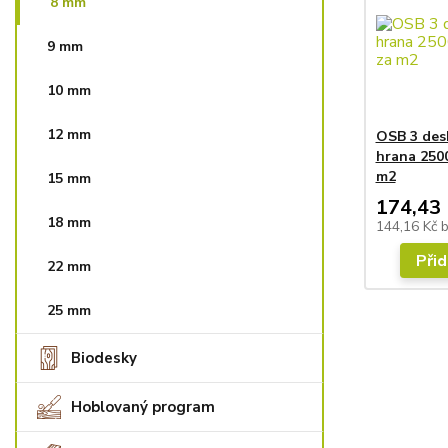
8 mm
9 mm
10 mm
12 mm
OSB 3 des
hrana 2500
m2
15 mm
174,43 
18 mm
144,16 Kč
Přid
22 mm
25 mm
Biodesky
Hoblovaný program