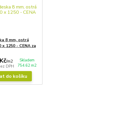
ka 8 mm, ostrá
 x 1250 - CENA za
Kč
Skladem
/
m2
754.62 m2
bez DPH
at do košíku