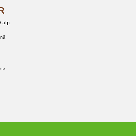
ČR
 atp.
ně.
me.