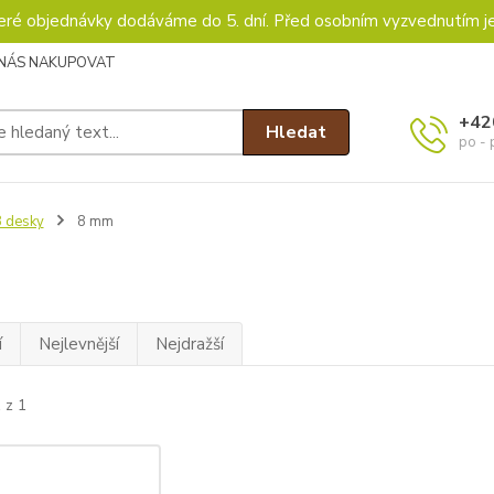
keré objednávky dodáváme do 5. dní. Před osobním vyzvednutím j
 NÁS NAKUPOVAT
+42
Hledat
po - 
 desky
8 mm
í
Nejlevnější
Nejdražší
 z 1