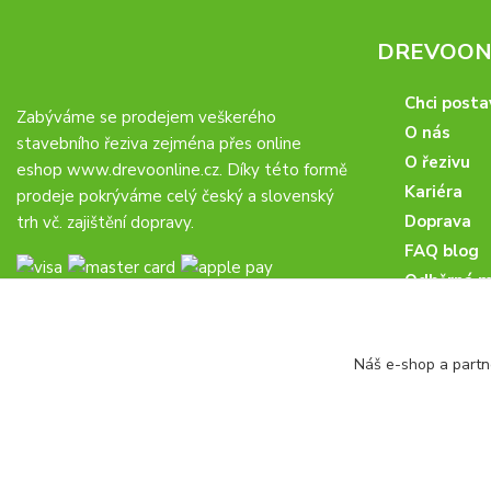
DREVOONL
Chci posta
Zabýváme se prodejem veškerého
O nás
stavebního řeziva zejména přes online
O řezivu
eshop
www.drevoonline.cz
. Díky této formě
Kariéra
prodeje pokrýváme celý český a slovenský
Doprava
trh vč. zajištění dopravy.
FAQ blog
Odběrná m
Obchodní 
Proč u nás
Náš e-shop a partn
Obchodní p
Veřejné zá