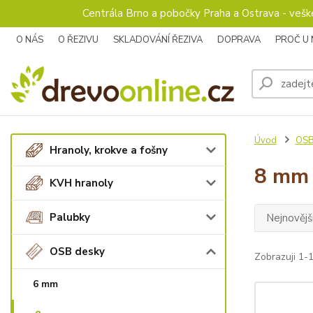
Centrála Brno a pobočky Praha a Ostrava - veš
O NÁS
O ŘEZIVU
SKLADOVÁNÍ ŘEZIVA
DOPRAVA
PROČ U
Úvod
OSB
Hranoly, krokve a fošny
8 mm
KVH hranoly
Palubky
Nejnovějš
OSB desky
Zobrazuji 1-1
6 mm