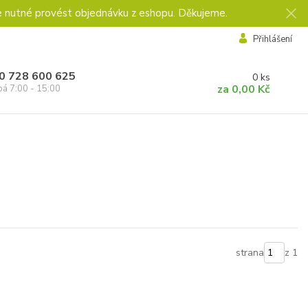
e nutné provést objednávku z eshopu. Děkujeme.
Přihlášení
0 728 600 625
0
ks
za
0,00 Kč
pá 7:00 - 15:00
strana
z 1