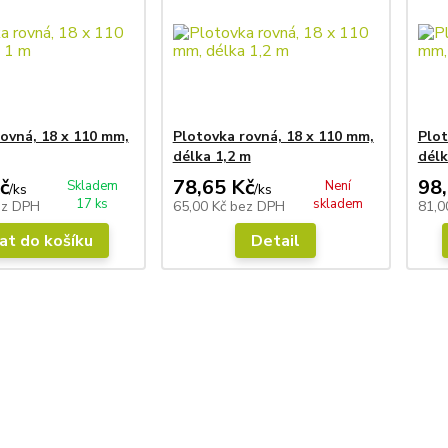
ovná, 18 x 110 mm,
Plotovka rovná, 18 x 110 mm,
Plot
délka 1,2 m
délk
č
78,65 Kč
98
Skladem
Není
/
ks
/
ks
17 ks
skladem
ez DPH
65,00 Kč
bez DPH
81,0
at do košíku
Detail