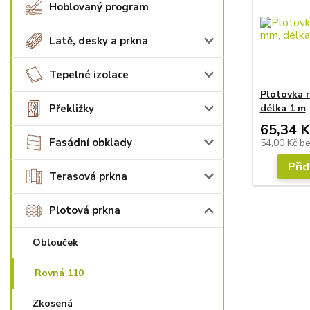
Hoblovaný program
Latě, desky a prkna
Tepelné izolace
Plotovka r
Překližky
délka 1 m
65,34 K
Fasádní obklady
54,00 Kč
b
Přid
Terasová prkna
Plotová prkna
Oblouček
Rovná 110
Zkosená