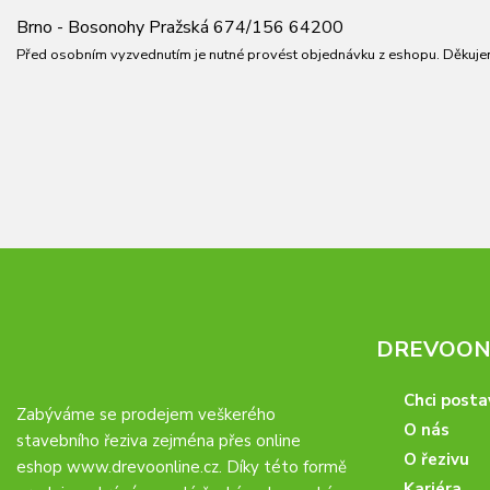
Brno - Bosonohy Pražská 674/156 64200
Před osobním vyzvednutím je nutné provést objednávku z eshopu. Děkuje
DREVOONL
Chci posta
Zabýváme se prodejem veškerého
O nás
stavebního řeziva zejména přes online
O řezivu
eshop
www.drevoonline.cz
. Díky této formě
Kariéra