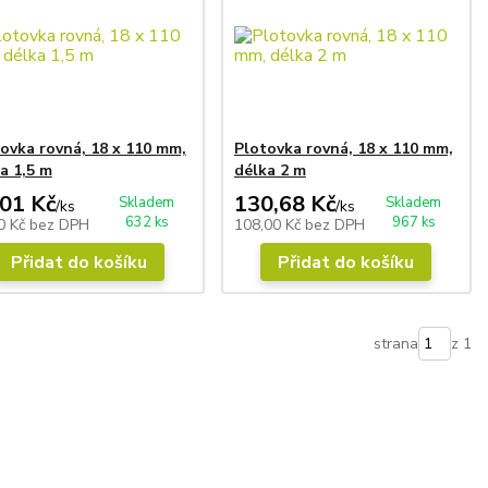
ovka rovná, 18 x 110 mm,
Plotovka rovná, 18 x 110 mm,
a 1,5 m
délka 2 m
,01 Kč
130,68 Kč
Skladem
Skladem
/
ks
/
ks
632 ks
967 ks
0 Kč
bez DPH
108,00 Kč
bez DPH
Přidat do košíku
Přidat do košíku
strana
z 1