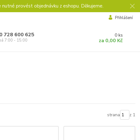
e nutné provést objednávku z eshopu. Děkujeme.
Přihlášení
0 728 600 625
0
ks
za
0,00 Kč
pá 7:00 - 15:00
strana
z 1