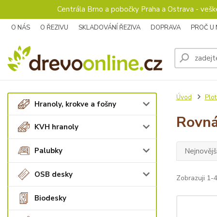
Centrála Brno a pobočky Praha a Ostrava - veš
O NÁS
O ŘEZIVU
SKLADOVÁNÍ ŘEZIVA
DOPRAVA
PROČ U
Úvod
Plot
Hranoly, krokve a fošny
Rovná
KVH hranoly
Palubky
Nejnovějš
OSB desky
Zobrazuji 1-4
Biodesky