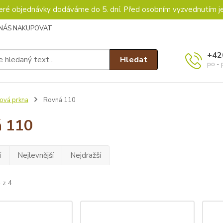
keré objednávky dodáváme do 5. dní. Před osobním vyzvednutím j
 NÁS NAKUPOVAT
+42
Hledat
po - 
ová prkna
Rovná 110
 110
í
Nejlevnější
Nejdražší
 z 4