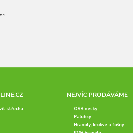
me.
INE.CZ
NEJVÍC PRODÁVÁME
vit střechu
OSB desky
Palubky
Hranoly, krokve a fošny
KVH hranoly