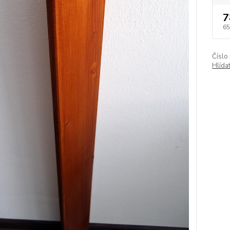
7
65
Číslo
Hlída