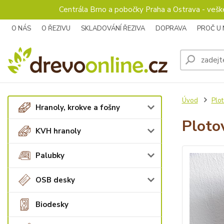
Centrála Brno a pobočky Praha a Ostrava - veš
O NÁS
O ŘEZIVU
SKLADOVÁNÍ ŘEZIVA
DOPRAVA
PROČ U
Úvod
Plot
Hranoly, krokve a fošny
Ploto
KVH hranoly
Palubky
OSB desky
Biodesky