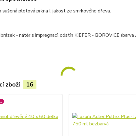
 sušená plotová prkna I. jakost ze smrkového dřeva.
 obrázek - nátěr s impregnací, odstín KIEFER - BOROVICE (barva Ad
cí zboží
16
t