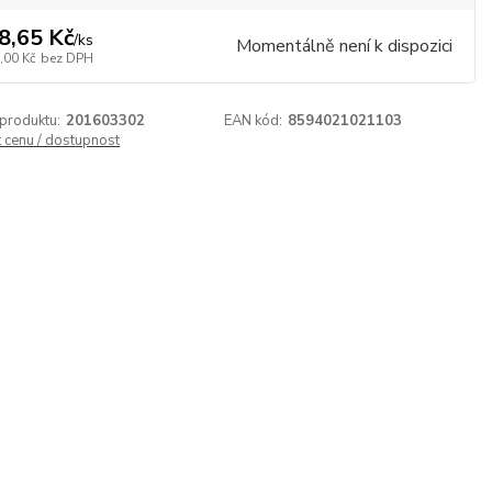
8,65 Kč
/
ks
Momentálně není k dispozici
,00 Kč
bez DPH
 produktu:
201603302
EAN kód:
8594021021103
t cenu / dostupnost