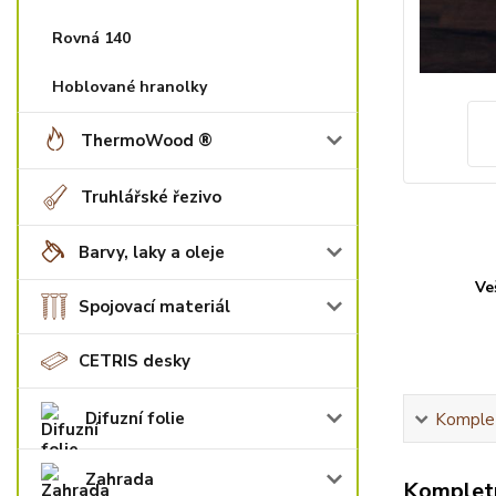
Rovná 140
Hoblované hranolky
ThermoWood ®
Truhlářské řezivo
Barvy, laky a oleje
Ve
Spojovací materiál
CETRIS desky
Difuzní folie
Komplet
Zahrada
Kompletn