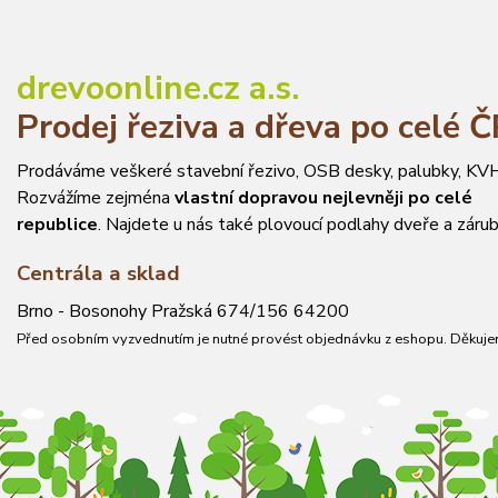
drevoonline.cz a.s.
Prodej řeziva a dřeva po celé 
Prodáváme veškeré stavební řezivo, OSB desky, palubky, KVH
Rozvážíme zejména
vlastní dopravou nejlevněji po celé
republice
. Najdete u nás také plovoucí podlahy dveře a zárub
Centrála a sklad
Brno - Bosonohy Pražská 674/156 64200
Před osobním vyzvednutím je nutné provést objednávku z eshopu. Děkuje