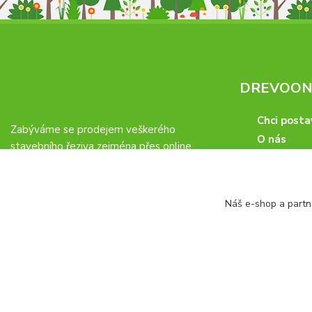
DREVOONL
Chci posta
Zabýváme se prodejem veškerého
O nás
stavebního řeziva zejména přes online
O řezivu
eshop
www.drevoonline.cz
. Díky této formě
Kariéra
prodeje pokrýváme celý český a slovenský
Doprava
trh vč. zajištění dopravy.
Náš e-shop a partn
FAQ blog
Odběrná m
Obchodní 
Proč u nás
Obchodní p
Veřejné zá