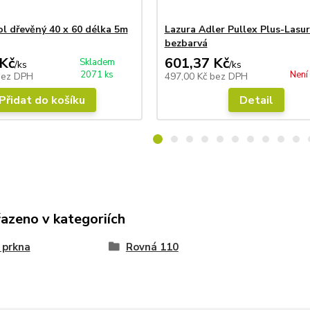
l dřevěný 40 x 60 délka 5m
Lazura Adler Pullex Plus-Lasur
bezbarvá
Kč
601,37 Kč
Skladem
/
ks
/
ks
2071 ks
Není
bez DPH
497,00 Kč
bez DPH
Přidat do košíku
Detail
řazeno v kategoriích
 prkna
Rovná 110