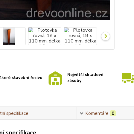
Největší skladové
škeré stavební řezivo
zásoby
ní specifikace
Komentáře
0
í specifikace