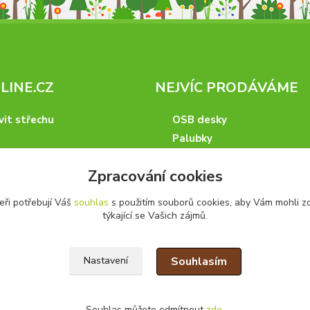
INE.CZ
NEJVÍC PRODÁVÁME
vit střechu
OSB desky
Palubky
Hranoly, krokve a fošny
Zpracování cookies
KVH hranoly
Latě, desky a prkna
eři potřebují Váš
souhlas
s použitím souborů cookies, aby Vám mohli z
Hoblovaný program
týkající se Vašich zájmů.
ísta
podmínky
Souhlasím
Nastavení
 nakupovat
artneři
kazky
Souhlas můžete odmítnout
zde
.