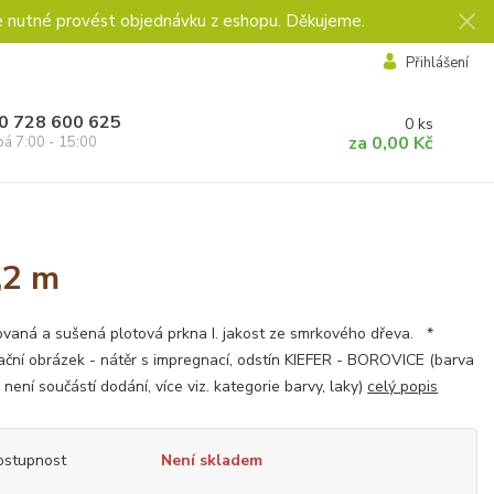
e nutné provést objednávku z eshopu. Děkujeme.
Přihlášení
0 728 600 625
0
ks
za
0,00 Kč
pá 7:00 - 15:00
,2 m
vaná a sušená plotová prkna I. jakost ze smrkového dřeva. *
rační obrázek - nátěr s impregnací, odstín KIEFER - BOROVICE (barva
 není součástí dodání, více viz. kategorie barvy, laky)
celý popis
ostupnost
Není skladem