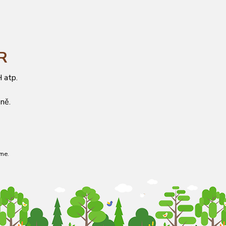
ČR
 atp.
ně.
me.