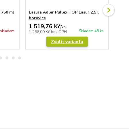
 750 ml
Lazura Adler Pullex TOP Lasur 2,5 l
Lazur
borovice
dub /
1 519,76 Kč
1 5
/
ks
 skladem
Skladem 48 ks
1 256,00 Kč
bez DPH
1 256
Zvolit variantu