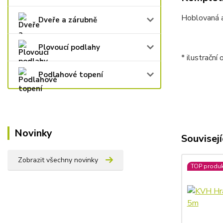
Hoblovaná a
Dveře a zárubně
Plovoucí podlahy
* ilustrační
Podlahové topení
Novinky
Souvisejí
Zobrazit všechny novinky
TOP produk