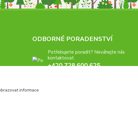
ODBORNÉ PORADENSTVÍ
Potřebujete poradit? Neváhejte nás
kontaktovat.
+420 728 600 625
po - pá 7:00 - 15:00
obrazovat informace