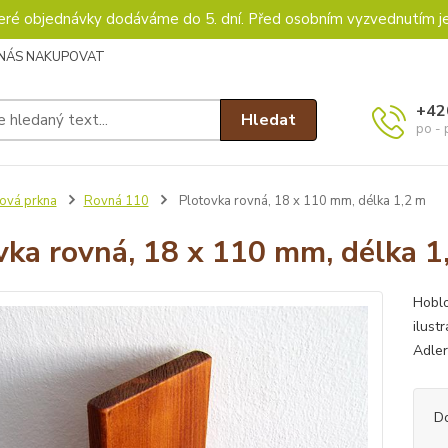
keré objednávky dodáváme do 5. dní. Před osobním vyzvednutím j
 NÁS NAKUPOVAT
+42
Hledat
po - 
ová prkna
Rovná 110
Plotovka rovná, 18 x 110 mm, délka 1,2 m
vka rovná, 18 x 110 mm, délka 1
Hoblo
ilust
Adler
D