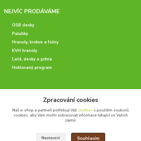
NEJVÍC PRODÁVÁME
OSB desky
Palubky
Hranoly, krokve a fošny
KVH hranoly
Latě, desky a prkna
Hoblovaný program
ODBORNÉ PORADENSTVÍ
Zpracování cookies
Potřebujete poradit? Neváhejte nás kontaktovat.
Náš e-shop a partneři potřebují Váš
souhlas
s použitím souborů
+420 728 600 625
cookies, aby Vám mohli zobrazovat informace týkající se Vašich
po - pá 7:00 - 15:00
zájmů.
Souhlasím
Nastavení