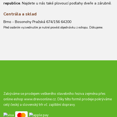
republice
. Najdete u nás také plovoucí podlahy dveře a zárubně.
Centrála a sklad
Brno - Bosonohy Pražská 674/156 64200
Před osobním vyzvednutím je nutné provést objednávku z eshopu. Děkujeme.
Zabýváme se prodejem veškerého stavebního řeziva zejména přes
online eshop
www.drevoonline.cz
. Díky této formě prodeje pokrýváme
celý český a slovenský trh vč. zajištění dopravy.