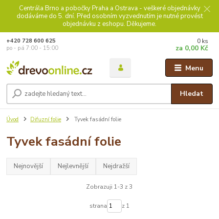
Centrála Brno a pobočky Praha a Ostrava - veškeré objednávky
dodáváme do 5. dní. Před osobním vyzvednutím je nutné provést
objednávku z eshopu. Děkujeme.
0
ks
+420 728 600 625
za
0,00 Kč
po - pá 7:00 - 15:00
Menu
Hledat
Úvod
Difuzní folie
Tyvek fasádní folie
Tyvek fasádní folie
Nejnovější
Nejlevnější
Nejdražší
Zobrazuji 1-3 z 3
strana
z 1