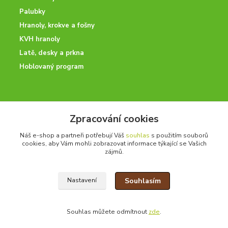
Palubky
Hranoly, krokve a fošny
KVH hranoly
Latě, desky a prkna
Hoblovaný program
ODBORNÉ PORADENSTVÍ
Zpracování cookies
Potřebujete poradit? Neváhejte nás kontaktovat.
Náš e-shop a partneři potřebují Váš
souhlas
s použitím souborů
+420 728 600 625
cookies, aby Vám mohli zobrazovat informace týkající se Vašich
po - pá 7:00 - 15:00
zájmů.
Souhlasím
Nastavení
drevoonline.cz a.s. © -
Specialisté na dřevo
2010 - 2026
Souhlas můžete odmítnout
zde
.