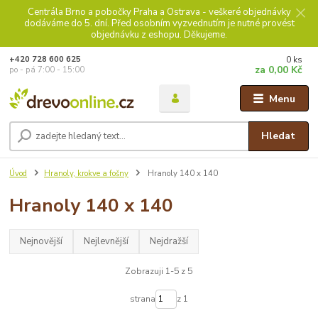
Centrála Brno a pobočky Praha a Ostrava - veškeré objednávky
dodáváme do 5. dní. Před osobním vyzvednutím je nutné provést
objednávku z eshopu. Děkujeme.
0
ks
+420 728 600 625
za
0,00 Kč
po - pá 7:00 - 15:00
Menu
Hledat
Úvod
Hranoly, krokve a fošny
Hranoly 140 x 140
Hranoly 140 x 140
Nejnovější
Nejlevnější
Nejdražší
Zobrazuji 1-5 z 5
strana
z 1