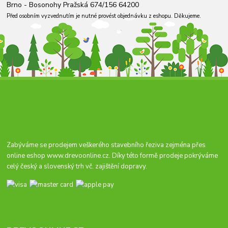
Brno - Bosonohy Pražská 674/156 64200
Před osobním vyzvednutím je nutné provést objednávku z eshopu. Děkujeme.
Zabýváme se prodejem veškerého stavebního řeziva zejména přes
online eshop
www.drevoonline.cz
. Díky této formě prodeje pokrýváme
celý český a slovenský trh vč. zajištění dopravy.