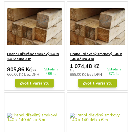
Hranol dřevěný smrkový 140 x
Hranol dřevěný smrkový 140 x
140 délka 3 m
140 délka 4 m
1 074,48 Kč
805,86 Kč
Skladem
Skladem
/
ks
/
ks
488 ks
371 ks
666,00 Kč
bez DPH
888,00 Kč
bez DPH
Zvolit variantu
Zvolit variantu