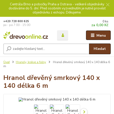
Centrála Brno a pobočky Praha a Ostrava - veškeré objednávky
dodáváme do 5. dní. Před osobním vyzvednutím je nutné provést
objednávku z eshopu. Děkujeme.
0
ks
+420 728 600 625
za
0,00 Kč
po - pá 7:00 - 15:00
Menu
Hledat
Úvod
Hranoly, krokve a fošny
Hranol dřevěný smrkový 140 x 140 délka 6
m
Hranol dřevěný smrkový 140 x
140 délka 6 m