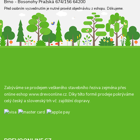
Brno - Bosonohy Pražská 674/156 64200
Před osobním vyzvednutím je nutné provést objednávku z eshopu. Děkujeme.
Zabýváme se prodejem veškerého stavebního řeziva zejména přes
online eshop
www.drevoonline.cz
. Díky této formě prodeje pokrýváme
celý český a slovenský trh vč. zajištění dopravy.