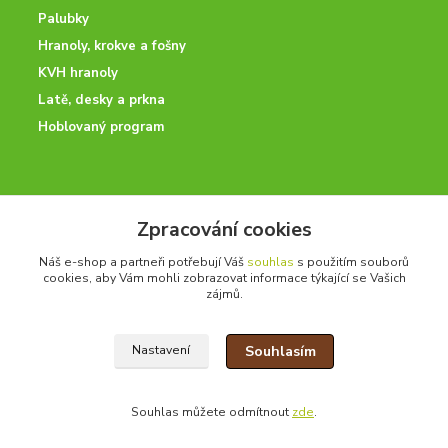
Palubky
Hranoly, krokve a fošny
KVH hranoly
Latě, desky a prkna
Hoblovaný program
ODBORNÉ PORADENSTVÍ
Zpracování cookies
Potřebujete poradit? Neváhejte nás kontaktovat.
Náš e-shop a partneři potřebují Váš
souhlas
s použitím souborů
+420 728 600 625
cookies, aby Vám mohli zobrazovat informace týkající se Vašich
po - pá 7:00 - 15:00
zájmů.
Souhlasím
Nastavení
drevoonline.cz a.s. © -
Specialisté na dřevo
2010 - 2026
Souhlas můžete odmítnout
zde
.