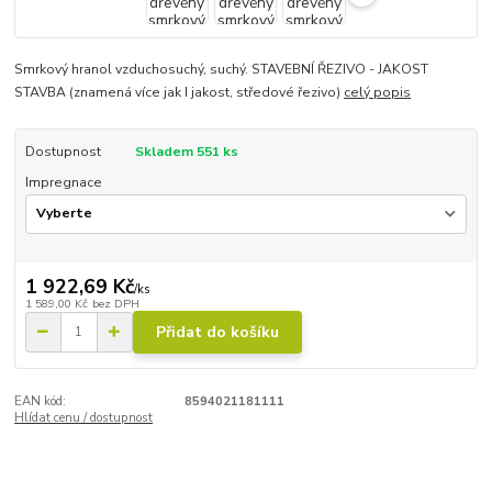
Smrkový hranol vzduchosuchý, suchý. STAVEBNÍ ŘEZIVO - JAKOST
STAVBA (znamená více jak I jakost, středové řezivo)
celý popis
Dostupnost
Skladem 551 ks
Impregnace
1 922,69 Kč
/
ks
1 589,00 Kč
bez DPH
Přidat do košíku
EAN kód:
8594021181111
Hlídat cenu / dostupnost