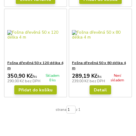
Fošna dřevěná 50 x 120 délka 4
Fošna dřevěná 50 x 80 délka 4
m
m
350,90 Kč
289,19 Kč
Skladem
Není
/
ks
/
ks
8 ks
skladem
290,00 Kč
bez DPH
239,00 Kč
bez DPH
Přidat do košíku
Detail
strana
z 1