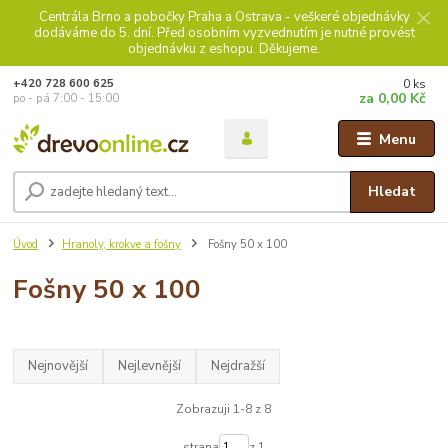
Centrála Brno a pobočky Praha a Ostrava - veškeré objednávky
dodáváme do 5. dní. Před osobním vyzvednutím je nutné provést
objednávku z eshopu. Děkujeme.
0
ks
+420 728 600 625
za
0,00 Kč
po - pá 7:00 - 15:00
Menu
Hledat
Úvod
Hranoly, krokve a fošny
Fošny 50 x 100
Fošny 50 x 100
Nejnovější
Nejlevnější
Nejdražší
Zobrazuji 1-8 z 8
strana
z 1