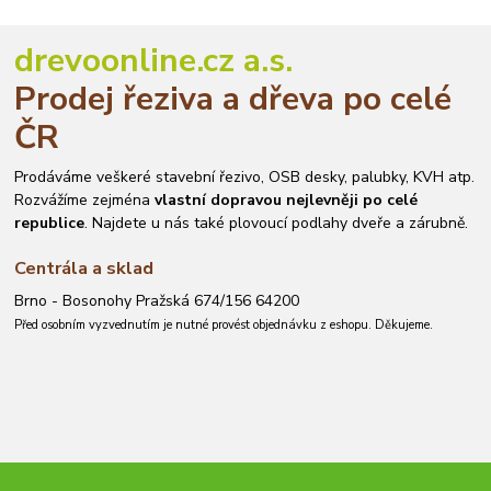
drevoonline.cz a.s.
Prodej řeziva a dřeva po celé
ČR
Prodáváme veškeré stavební řezivo, OSB desky, palubky, KVH atp.
Rozvážíme zejména
vlastní dopravou nejlevněji po celé
republice
. Najdete u nás také plovoucí podlahy dveře a zárubně.
Centrála a sklad
Brno - Bosonohy Pražská 674/156 64200
Před osobním vyzvednutím je nutné provést objednávku z eshopu. Děkujeme.