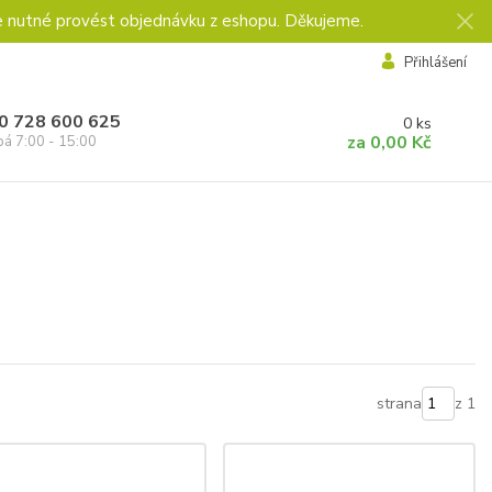
e nutné provést objednávku z eshopu. Děkujeme.
Přihlášení
0 728 600 625
0
ks
za
0,00 Kč
pá 7:00 - 15:00
strana
z 1