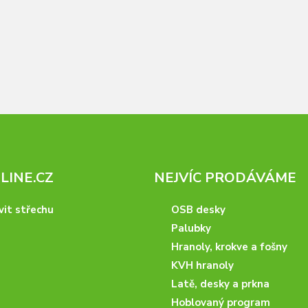
INE.CZ
NEJVÍC PRODÁVÁME
vit střechu
OSB desky
Palubky
Hranoly, krokve a fošny
KVH hranoly
Latě, desky a prkna
Hoblovaný program