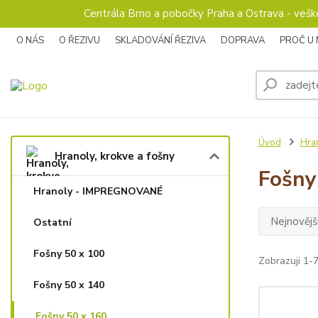
Centrála Brno a pobočky Praha a Ostrava - veš
O NÁS
O ŘEZIVU
SKLADOVÁNÍ ŘEZIVA
DOPRAVA
PROČ U
Úvod
Hran
Hranoly, krokve a fošny
Fošny
Hranoly - IMPREGNOVANÉ
Nejnovějš
Ostatní
Fošny 50 x 100
Zobrazuji 1-7
Fošny 50 x 140
Fošny 50 x 160