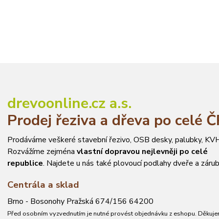
drevoonline.cz a.s.
Prodej řeziva a dřeva po celé 
Prodáváme veškeré stavební řezivo, OSB desky, palubky, KVH
Rozvážíme zejména
vlastní dopravou nejlevněji po celé
republice
. Najdete u nás také plovoucí podlahy dveře a zárub
Centrála a sklad
Brno - Bosonohy Pražská 674/156 64200
Před osobním vyzvednutím je nutné provést objednávku z eshopu. Děkuje