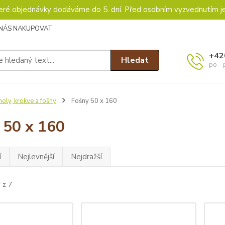
keré objednávky dodáváme do 5. dní. Před osobním vyzvednutím j
 NÁS NAKUPOVAT
+42
Hledat
po - 
oly, krokve a fošny
Fošny 50 x 160
 50 x 160
í
Nejlevnější
Nejdražší
 z 7