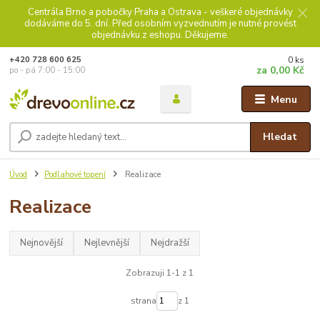
Centrála Brno a pobočky Praha a Ostrava - veškeré objednávky
dodáváme do 5. dní. Před osobním vyzvednutím je nutné provést
objednávku z eshopu. Děkujeme.
0
ks
+420 728 600 625
za
0,00 Kč
po - pá 7:00 - 15:00
Menu
Hledat
Úvod
Podlahové topení
Realizace
Realizace
Nejnovější
Nejlevnější
Nejdražší
Zobrazuji 1-1 z 1
strana
z 1