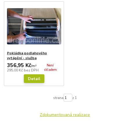
Pokládka podlahového
vytápění - služba
356,95 Kč
Není
/
m²
skladem
295,00 Kč
bez DPH
Detail
strana
z 1
Zdokumentovaná realizace