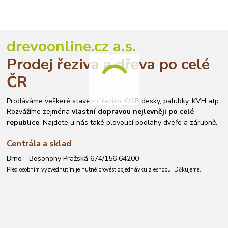
drevoonline.cz a.s.
Prodej řeziva a dřeva po celé
ČR
Prodáváme veškeré stavební řezivo, OSB desky, palubky, KVH atp.
Rozvážíme zejména
vlastní dopravou nejlevněji po celé
republice
. Najdete u nás také plovoucí podlahy dveře a zárubně.
Centrála a sklad
Brno - Bosonohy Pražská 674/156 64200
Před osobním vyzvednutím je nutné provést objednávku z eshopu. Děkujeme.