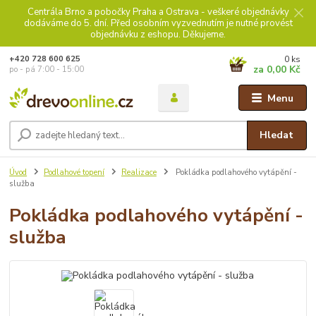
Centrála Brno a pobočky Praha a Ostrava - veškeré objednávky
dodáváme do 5. dní. Před osobním vyzvednutím je nutné provést
objednávku z eshopu. Děkujeme.
0
ks
+420 728 600 625
za
0,00 Kč
po - pá 7:00 - 15:00
Menu
Hledat
Úvod
Podlahové topení
Realizace
Pokládka podlahového vytápění -
služba
Pokládka podlahového vytápění -
služba