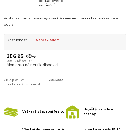
Pokládka podlahového vytápění. V ceně není zahrnuta doprava.
celý
popis
Dostupnost
Není skladem
356,95 Kč
/
m²
295,00 Kč
bez DPH
Momentálně není k dispozici
Číslo produktu:
2015002
Hlídat cenu / dostupnost
Největší skladové
Veškeré stavební řezivo
zásoby
Vlastní doprava po celé
Jsme tu pro Vás již 16