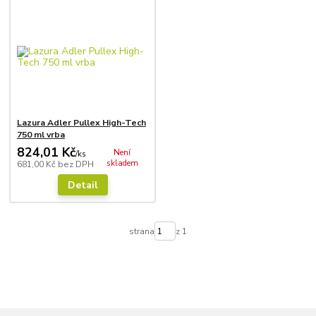
Lazura Adler Pullex High-Tech
750 ml vrba
824,01 Kč
Není
/
ks
skladem
681,00 Kč
bez DPH
Detail
strana
z 1