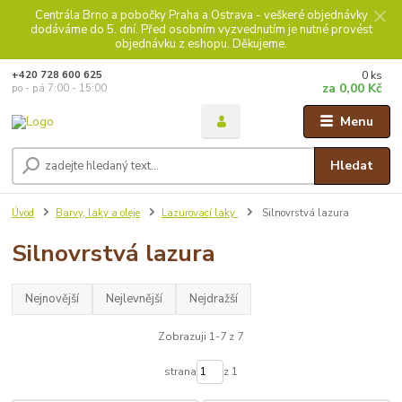
Centrála Brno a pobočky Praha a Ostrava - veškeré objednávky
dodáváme do 5. dní. Před osobním vyzvednutím je nutné provést
objednávku z eshopu. Děkujeme.
0
ks
+420 728 600 625
za
0,00 Kč
po - pá 7:00 - 15:00
Menu
Hledat
Úvod
Barvy, laky a oleje
Lazurovací laky
Silnovrstvá lazura
Silnovrstvá lazura
Nejnovější
Nejlevnější
Nejdražší
Zobrazuji 1-7 z 7
strana
z 1