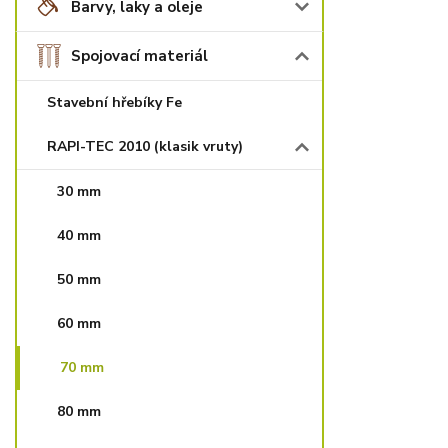
Barvy, laky a oleje
Spojovací materiál
Stavební hřebíky Fe
RAPI-TEC 2010 (klasik vruty)
30 mm
40 mm
50 mm
60 mm
70 mm
80 mm