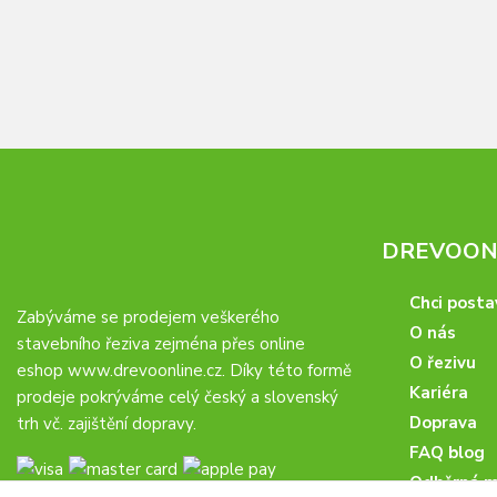
DREVOONL
Chci posta
Zabýváme se prodejem veškerého
O nás
stavebního řeziva zejména přes online
O řezivu
eshop
www.drevoonline.cz
. Díky této formě
Kariéra
prodeje pokrýváme celý český a slovenský
Doprava
trh vč. zajištění dopravy.
FAQ blog
Odběrná m