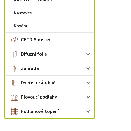
RAPI-TEC TERASO
Nástavce
Kování
CETRIS desky
Difuzní folie
Zahrada
Dveře a zárubně
Plovoucí podlahy
Podlahové topení