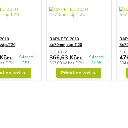
2010
RAPI-TEC 2010
RAP
záp.T20
4x70mm,záp.T20
5x7
315,18 Kč
410,
Kč
366,63 Kč
47
Skladem
Skladem
/
bal
/
bal
7 bal
32 bal
bez DPH
303,00 Kč
bez DPH
394,
at do košíku
Přidat do košíku