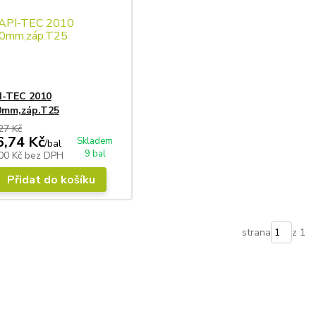
I-TEC 2010
0mm,záp.T25
27 Kč
6,74 Kč
Skladem
/
bal
9 bal
00 Kč
bez DPH
Přidat do košíku
strana
z 1