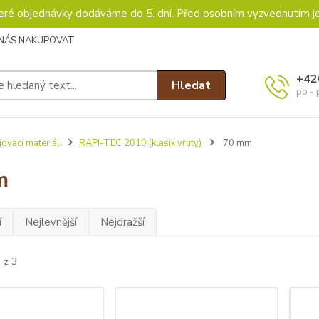
keré objednávky dodáváme do 5. dní. Před osobním vyzvednutím j
 NÁS NAKUPOVAT
+42
Hledat
po - 
ovací materiál
RAPI-TEC 2010 (klasik vruty)
70 mm
m
í
Nejlevnější
Nejdražší
 z 3