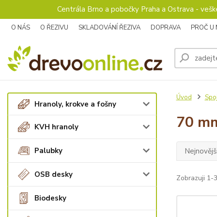
Centrála Brno a pobočky Praha a Ostrava - veš
O NÁS
O ŘEZIVU
SKLADOVÁNÍ ŘEZIVA
DOPRAVA
PROČ U
Úvod
Spoj
Hranoly, krokve a fošny
70 m
KVH hranoly
Palubky
Nejnovějš
OSB desky
Zobrazuji 1-3
Biodesky