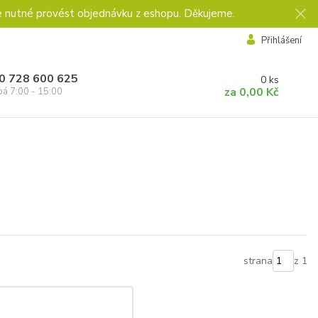
e nutné provést objednávku z eshopu. Děkujeme.
Přihlášení
0 728 600 625
0
ks
za
0,00 Kč
pá 7:00 - 15:00
strana
z 1