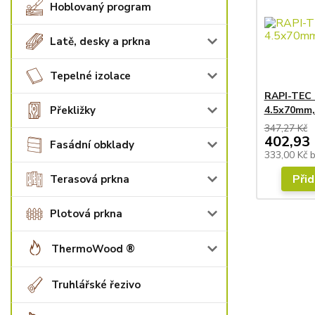
Hoblovaný program
Latě, desky a prkna
Tepelné izolace
RAPI-TEC 
Překližky
4.5x70mm,
347,27 Kč
402,93 
Fasádní obklady
333,00 Kč
Přid
Terasová prkna
Plotová prkna
ThermoWood ®
Truhlářské řezivo