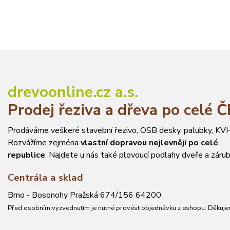
drevoonline.cz a.s.
Prodej řeziva a dřeva po celé 
Prodáváme veškeré stavební řezivo, OSB desky, palubky, KVH
Rozvážíme zejména
vlastní dopravou nejlevněji po celé
republice
. Najdete u nás také plovoucí podlahy dveře a zárub
Centrála a sklad
Brno - Bosonohy Pražská 674/156 64200
Před osobním vyzvednutím je nutné provést objednávku z eshopu. Děkuje