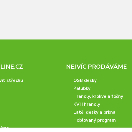
INE.CZ
NEJVÍC PRODÁVÁME
vit střechu
OSB desky
Palubky
Hranoly, krokve a fošny
KVH hranoly
Latě, desky a prkna
Hoblovaný program
ísta