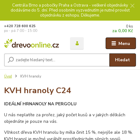
Centrála Brno a pobočky Praha a Ostrava - veškeré objednávky
dodáváme do 5. dní. Před osobním vyzvednutím je nutné provést
objednávku z eshopu. Děkujeme.
0
ks
+420 728 600 625
za
0,00 Kč
po - pá 7:00 - 15:00
Menu
Hledat
Úvod
KVH hranoly
KVH hranoly C24
IDEÁLNÍ HRNANOLY NA PERGOLU
U nás neplatíte za prořez, jaký počet kusů a v jakých délkách
objednáte je pouze na vás.
Vlhkost dřeva KVH hranolu by měla činit 15 %, nejvýše ale 18 %.
KVH hranol je možné vyrábět prostřednictvím silných spojů