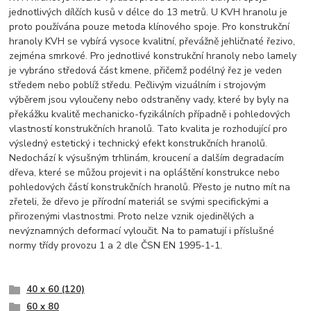
jednotlivých dílčích kusů v délce do 13 metrů. U KVH hranolu je
proto používána pouze metoda klínového spoje. Pro konstrukční
hranoly KVH se vybírá vysoce kvalitní, převážně jehličnaté řezivo,
zejména smrkové. Pro jednotlivé konstrukční hranoly nebo lamely
je vybráno středová část kmene, přičemž podélný řez je veden
středem nebo poblíž středu. Pečlivým vizuálním i strojovým
výběrem jsou vyloučeny nebo odstraněny vady, které by byly na
překážku kvalitě mechanicko-fyzikálních případně i pohledových
vlastností konstrukčních hranolů. Tato kvalita je rozhodující pro
výsledný estetický i technický efekt konstrukčních hranolů.
Nedochází k výsušným trhlinám, kroucení a dalším degradacím
dřeva, které se můžou projevit i na opláštění konstrukce nebo
pohledových částí konstrukčních hranolů. Přesto je nutno mít na
zřeteli, že dřevo je přírodní materiál se svými specifickými a
přirozenými vlastnostmi. Proto nelze vznik ojedinělých a
nevýznamných deformací vyloučit. Na to pamatují i příslušné
normy třídy provozu 1 a 2 dle ČSN EN 1995-1-1.
40 x 60 (120)
60 x 80