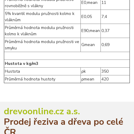
E0,mean
11
rovnoběžně s vlákny
5% kvantil modulu pružnosti kolmo k
E0,05
7,4
vláknům
Průměrná hodnota modulu pružnosti
E90,mean
0,37
kolmo k vláknům
Průměrná hodnota modulu pružnosti ve
Gmean
0,69
smyku
Hustota v kg/m3
Hustota
ρk
350
Průměrná hodnota hustoty
ρmean
420
drevoonline.cz a.s.
Prodej řeziva a dřeva po celé
ČR