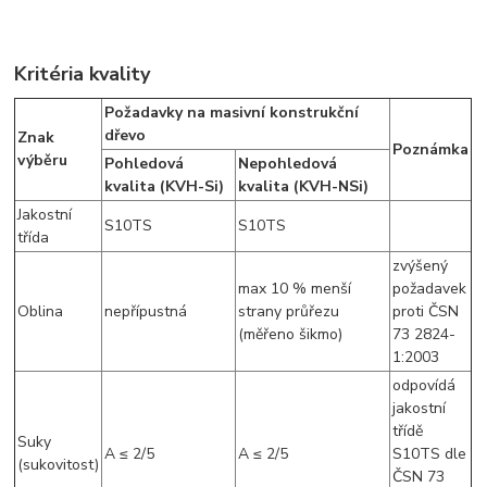
Kritéria kvality
Požadavky na masivní konstrukční
dřevo
Znak
Poznámka
výběru
Pohledová
Nepohledová
kvalita (KVH-Si)
kvalita (KVH-NSi)
Jakostní
S10TS
S10TS
třída
zvýšený
max 10 % menší
požadavek
Oblina
nepřípustná
strany průřezu
proti ČSN
(měřeno šikmo)
73 2824-
1:2003
odpovídá
jakostní
třídě
Suky
A ≤ 2/5
A ≤ 2/5
S10TS dle
(sukovitost)
ČSN 73