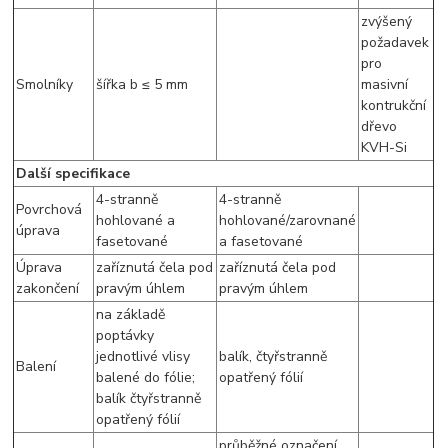
zvýšený
požadavek
pro
Smolníky
šířka b ≤ 5 mm
masivní
kontrukční
dřevo
KVH-Si
Další specifikace
4-stranně
4-stranně
Povrchová
hohlované a
hohlované/zarovnané
úprava
fasetované
a fasetované
Úprava
zaříznutá čela pod
zaříznutá čela pod
zakončení
pravým úhlem
pravým úhlem
na základě
poptávky
jednotlivé vlisy
balík, čtyřstranně
Balení
balené do fólie;
opatřený fólií
balík čtyřstranně
opatřený fólií
průběžné označení