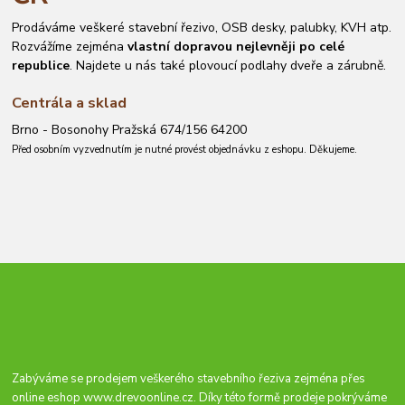
Prodáváme veškeré stavební řezivo, OSB desky, palubky, KVH atp.
Rozvážíme zejména
vlastní dopravou nejlevněji po celé
republice
. Najdete u nás také plovoucí podlahy dveře a zárubně.
Centrála a sklad
Brno - Bosonohy Pražská 674/156 64200
Před osobním vyzvednutím je nutné provést objednávku z eshopu. Děkujeme.
Zabýváme se prodejem veškerého stavebního řeziva zejména přes
online eshop
www.drevoonline.cz
. Díky této formě prodeje pokrýváme