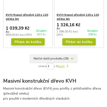
KVH Hranol dřevěný 120 x 120
KVH Hranol dřevěný 120 x 120
délka 3m
délka 4m
1 326,16 Kč
1 039,39 Kč
/
ks
Skladem
Skladem
1 096,00 Kč
bez
/
ks
633 ks
398 ks
859,00 Kč
bez DPH
DPH
Přidat do košíku
Přidat do košíku
Načíst další produkty (28)
strana
z 6
další
Masivní konstrukční dřevo KVH
Masivní konstrukční dřevo (KVH) jsou profily z jehličnatého dřeva
(převážně smrku)
pro použití v moderních dřevěných stavbách.