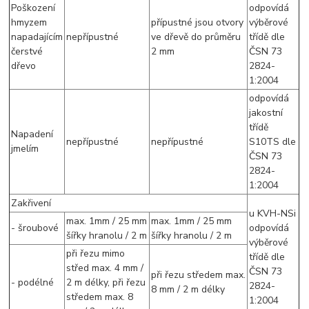
Poškození
odpovídá
hmyzem
přípustné jsou otvory
výběrové
napadajícím
nepřípustné
ve dřevě do průměru
třídě dle
čerstvé
2 mm
ČSN 73
dřevo
2824-
1:2004
odpovídá
jakostní
třídě
Napadení
nepřípustné
nepřípustné
S10TS dle
jmelím
ČSN 73
2824-
1:2004
Zakřivení
u KVH-NSi
max. 1mm / 25 mm
max. 1mm / 25 mm
- šroubové
odpovídá
šířky hranolu / 2 m
šířky hranolu / 2 m
výběrové
při řezu mimo
třídě dle
střed max. 4 mm /
ČSN 73
při řezu středem max.
- podélné
2 m délky, při řezu
2824-
8 mm / 2 m délky
středem max. 8
1:2004