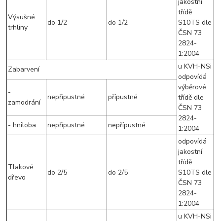
jakostní
třídě
Výsušné
do 1/2
do 1/2
S10TS dle
trhliny
ČSN 73
2824-
1:2004
u KVH-NSi
Zabarvení
odpovídá
výběrové
-
nepřípustné
přípustné
třídě dle
zamodrání
ČSN 73
2824-
- hniloba
nepřípustné
nepřípustné
1:2004
odpovídá
jakostní
třídě
Tlakové
do 2/5
do 2/5
S10TS dle
dřevo
ČSN 73
2824-
1:2004
u KVH-NSi