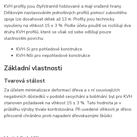
KVH profily jsou čtyřstranně hoblované a mají sražené hrany.
Délkovým nastavováním jednotlivých profilů pomocí zubovitého
spoje lze dosahovat délek až 13 m. Profily jsou technicky
vysušeny na vlhkost 15 ± 3 %. Podle účelu použití se rozlišují dva
druhy KVH profilů, které se však od sebe odlišují pouze
vlastnostmi povrchu:
KVH-Si pro pohledové konstrukce
KVH-NSi pro nepohledové konstrukce
Základní vlastnosti
Tvarová stálost
Za účelem minimalizace deformací dřeva a s ní souvisejících
negativních důsledků v podobě sesychání a bobtnání, byl pro KVH
stanoven požadavek na vlhkost 15 ± 3 %. Tato hodnota je v
průběhu výroby trvale kontrolována. Při uvedené vlhkosti je dřevo
přirozeně chráněno proti napadení dřevokaznými škůdci.