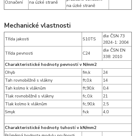
Označení
na úzké straně
na úzké straně
Mechanické vlastnosti
dle ČSN 73
Třída jakosti
S10TS
2824-1: 2004
dle ČSN EN
Třída pevnosti
C24
338: 2010
Charakteristické hodnoty pevností v N/mm2
Ohyb
fm,k
24
Tah rovnoběžně s vlákny
ft,0,k
14
Tah kolmo k vláknům
ft,90,k
0,4
Tlak rovnoběžně s vlákny
fc,0,k
21
Tlak kolmo k vláknům
fc,90,k
2,5
Smyk
fv,k
4,0
Charakteristické hodnoty tuhostí v kN/mm2
Průměrná hodnota modulu pružnosti