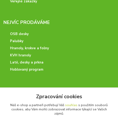
Veřejné zákazky
NEJVÍC PRODÁVÁME
OSB desky
Palubky
Hranoly, krokve a fošny
KVH hranoly
Latě, desky a prkna
Hoblovaný program
ODBORNÉ PORADENSTVÍ
Zpracování cookies
Potřebujete poradit? Neváhejte nás kontaktovat.
Náš e-shop a partneři potřebují Váš
souhlas
s použitím souborů
+420 728 600 625
cookies, aby Vám mohli zobrazovat informace týkající se Vašich
po - pá 7:00 - 15:00
zájmů.