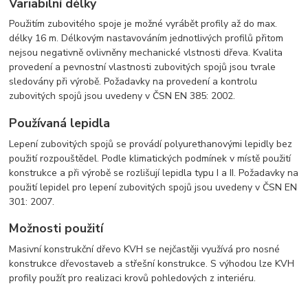
Variabilní délky
Použitím zubovitého spoje je možné vyrábět profily až do max.
délky 16 m. Délkovým nastavováním jednotlivých profilů přitom
nejsou negativně ovlivněny mechanické vlstnosti dřeva. Kvalita
provedení a pevnostní vlastnosti zubovitých spojů jsou tvrale
sledovány při výrobě. Požadavky na provedení a kontrolu
zubovitých spojů jsou uvedeny v ČSN EN 385: 2002.
Používaná lepidla
Lepení zubovitých spojů se provádí polyurethanovými lepidly bez
použití rozpouštědel. Podle klimatických podmínek v místě použití
konstrukce a při výrobě se rozlišují lepidla typu I a II. Požadavky na
použití lepidel pro lepení zubovitých spojů jsou uvedeny v ČSN EN
301: 2007.
Možnosti použití
Masivní konstrukční dřevo KVH se nejčastěji využívá pro nosné
konstrukce dřevostaveb a střešní konstrukce. S výhodou lze KVH
profily použít pro realizaci krovů pohledových z interiéru.