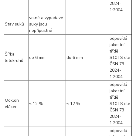
2824-
1:2004
volné a vypadavé
Stav suků
suky jsou
nepřípustné
odpovídá
jakostní
třídě
Šířka
do 6 mm
do 6 mm
S10TS dle
letokruhů
ČSN 73
2824-
1:2004
odpovídá
jakostní
třídě
Odklon
≤ 12 %
≤ 12 %
S10TS dle
vláken
ČSN 73
2824-
1:2004
odpovídá