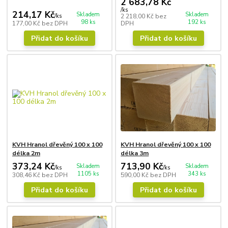
2 683,78 Kč
/
ks
214,17 Kč
Skladem
Skladem
/
ks
2 218,00 Kč
bez
98 ks
192 ks
177,00 Kč
bez DPH
DPH
Přidat do košíku
Přidat do košíku
KVH Hranol dřevěný 100 x 100
KVH Hranol dřevěný 100 x 100
délka 2m
délka 3m
373,24 Kč
713,90 Kč
Skladem
Skladem
/
ks
/
ks
1105 ks
343 ks
308,46 Kč
bez DPH
590,00 Kč
bez DPH
Přidat do košíku
Přidat do košíku