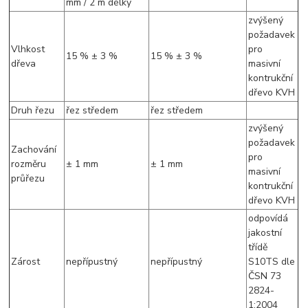
mm / 2 m délky
zvýšený
požadavek
Vlhkost
pro
15 % ± 3 %
15 % ± 3 %
dřeva
masivní
kontrukční
dřevo KVH
Druh řezu
řez středem
řez středem
zvýšený
požadavek
Zachování
pro
rozměru
± 1 mm
± 1 mm
masivní
průřezu
kontrukční
dřevo KVH
odpovídá
jakostní
třídě
Zárost
nepřípustný
nepřípustný
S10TS dle
ČSN 73
2824-
1:2004