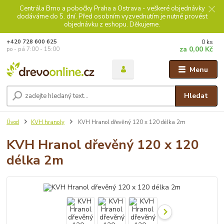
Centrála Brno a pobočky Praha a Ostrava - veškeré objednávky
dodáváme do 5. dní. Před osobním vyzvednutím je nutné provést
objednávku z eshopu. Děkujeme.
0
ks
+420 728 600 625
za
0,00 Kč
po - pá 7:00 - 15:00
Menu
Hledat
Úvod
KVH hranoly
KVH Hranol dřevěný 120 x 120 délka 2m
KVH Hranol dřevěný 120 x 120
délka 2m