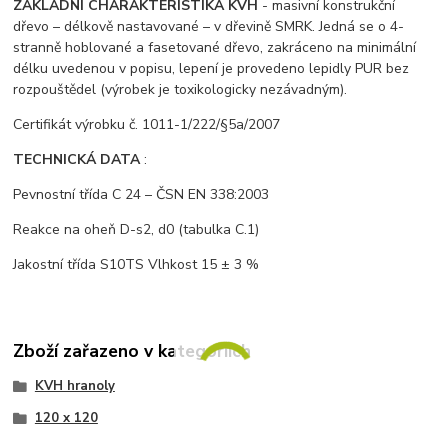
ZÁKLADNÍ CHARAKTERISTIKA KVH
- masivní konstrukční
dřevo – délkově nastavované – v dřevině SMRK. Jedná se o 4-
stranně hoblované a fasetované dřevo, zakráceno na minimální
délku uvedenou v popisu, lepení je provedeno lepidly PUR bez
rozpouštědel (výrobek je toxikologicky nezávadným).
Certifikát výrobku č. 1011-1/222/§5a/2007
TECHNICKÁ DATA
:
Pevnostní třída C 24 – ČSN EN 338:2003
Reakce na oheň D-s2, d0 (tabulka C.1)
Jakostní třída S10TS Vlhkost 15 ± 3 %
Zboží zařazeno v kategoriích
KVH hranoly
120 x 120