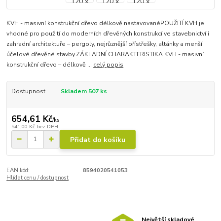
KVH - masivní konstrukční dřevo délkově nastavovanéPOUŽITÍ KVH je
vhodné pro použití do moderních dřevěných konstrukcí ve stavebnictví i
zahradní architektuře – pergoly, nejrůznější přístřešky, altánky a menší
účelové dřevěné stavby.ZÁKLADNÍ CHARAKTERISTIKA KVH - masivní
konstrukční dřevo – délkově ...
celý popis
Dostupnost
Skladem 507 ks
654,61 Kč
/
ks
541,00 Kč
bez DPH
Přidat do košíku
EAN kód:
8594020541053
Hlídat cenu / dostupnost
Největší skladové