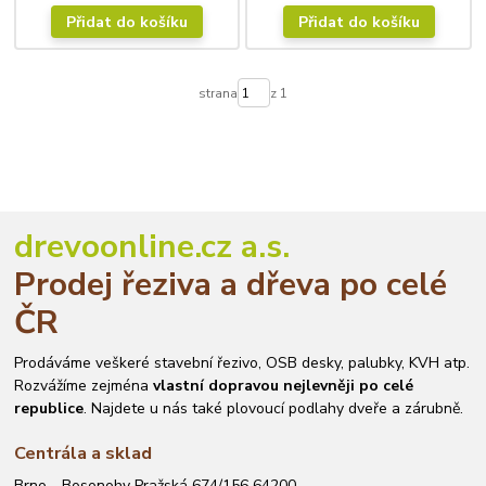
Přidat do košíku
Přidat do košíku
strana
z 1
drevoonline.cz a.s.
Prodej řeziva a dřeva po celé
ČR
Prodáváme veškeré stavební řezivo, OSB desky, palubky, KVH atp.
Rozvážíme zejména
vlastní dopravou nejlevněji po celé
republice
. Najdete u nás také plovoucí podlahy dveře a zárubně.
Centrála a sklad
Brno - Bosonohy Pražská 674/156 64200