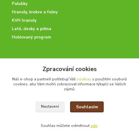
Palubky
Hranoly, krokve a fošny
KVH hranoly
Latě, desky a prkna
Hoblovaný program
ODBORNÉ PORADENSTVÍ
Zpracování cookies
Potřebujete poradit? Neváhejte nás kontaktovat.
Náš e-shop a partneři potřebují Váš
souhlas
s použitím souborů
+420 728 600 625
cookies, aby Vám mohli zobrazovat informace týkající se Vašich
po - pá 7:00 - 15:00
zájmů.
Souhlasím
Nastavení
drevoonline.cz a.s. © -
Specialisté na dřevo
2010 - 2026
Souhlas můžete odmítnout
zde
.