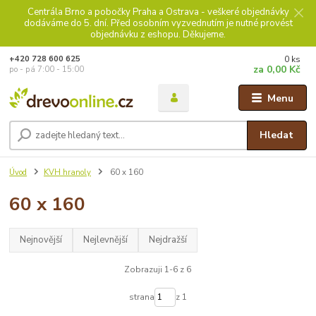
Centrála Brno a pobočky Praha a Ostrava - veškeré objednávky
dodáváme do 5. dní. Před osobním vyzvednutím je nutné provést
objednávku z eshopu. Děkujeme.
0
ks
+420 728 600 625
za
0,00 Kč
po - pá 7:00 - 15:00
Menu
Hledat
Úvod
KVH hranoly
60 x 160
60 x 160
Nejnovější
Nejlevnější
Nejdražší
Zobrazuji 1-6 z 6
strana
z 1