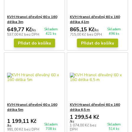
KVH Hranol dřevěný 60 x 160
KVH Hranol dřevěný 60 x 160
délka 3m
délka 4,1m
649,77 Kč
865,15 Kč
Skladem
Skladem
/
ks
/
ks
421 ks
496 ks
537,00 Kč
bez DPH
715,00 Kč
bez DPH
Přidat do košíku
Přidat do košíku
KVH Hranol dřevěný 60 x 160
KVH Hranol dřevěný 60 x 160
délka 5m
délka 6,5 m
1 299,54 Kč
1 199,11 Kč
/
ks
Skladem
Skladem
1 074,00 Kč
bez
/
ks
708 ks
514 ks
991,00 Kč
bez DPH
DPH