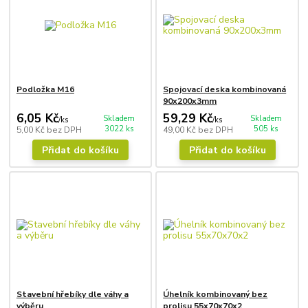
Podložka M16
Spojovací deska kombinovaná
90x200x3mm
6,05 Kč
59,29 Kč
Skladem
Skladem
/
ks
/
ks
3022 ks
505 ks
5,00 Kč
bez DPH
49,00 Kč
bez DPH
Přidat do košíku
Přidat do košíku
Stavební hřebíky dle váhy a
Úhelník kombinovaný bez
výběru
prolisu 55x70x70x2