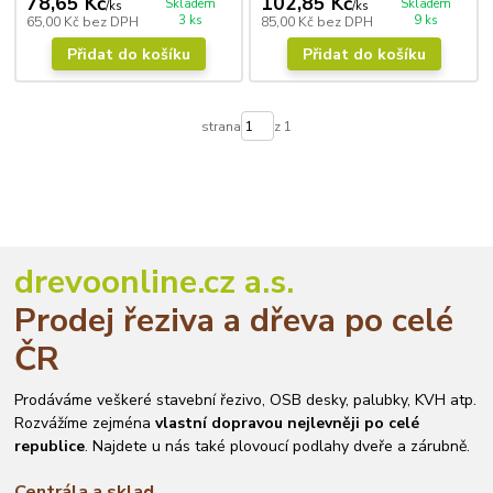
78,65 Kč
102,85 Kč
Skladem
Skladem
/
ks
/
ks
3 ks
9 ks
65,00 Kč
bez DPH
85,00 Kč
bez DPH
Přidat do košíku
Přidat do košíku
strana
z 1
drevoonline.cz a.s.
Prodej řeziva a dřeva po celé
ČR
Prodáváme veškeré stavební řezivo, OSB desky, palubky, KVH atp.
Rozvážíme zejména
vlastní dopravou nejlevněji po celé
republice
. Najdete u nás také plovoucí podlahy dveře a zárubně.
Centrála a sklad