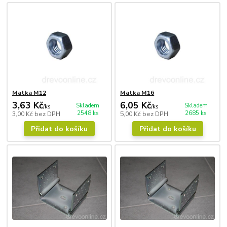
Matka M12
Matka M16
3,63 Kč
6,05 Kč
Skladem
Skladem
/
ks
/
ks
2548 ks
2685 ks
3,00 Kč
bez DPH
5,00 Kč
bez DPH
Přidat do košíku
Přidat do košíku