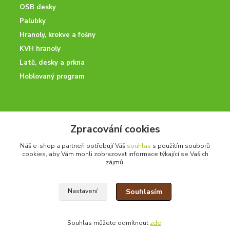
OSB desky
Palubky
Hranoly, krokve a fošny
KVH hranoly
Latě, desky a prkna
Hoblovaný program
ODBORNÉ PORADENSTVÍ
Zpracování cookies
Potřebujete poradit? Neváhejte nás kontaktovat.
Náš e-shop a partneři potřebují Váš
souhlas
s použitím souborů
+420 728 600 625
cookies, aby Vám mohli zobrazovat informace týkající se Vašich
po - pá 7:00 - 15:00
zájmů.
Souhlasím
Nastavení
drevoonline.cz a.s. © -
Specialisté na dřevo
2010 - 2026
Souhlas můžete odmítnout
zde
.