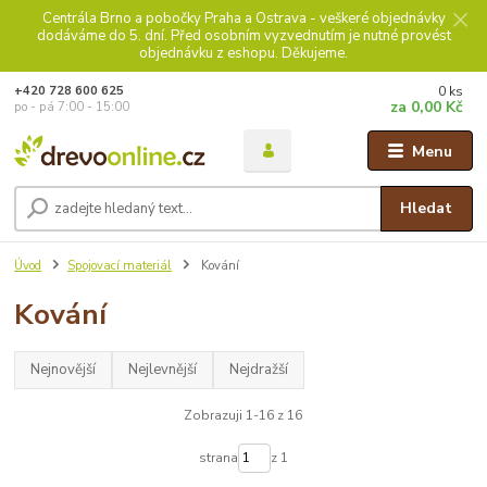
Centrála Brno a pobočky Praha a Ostrava - veškeré objednávky
dodáváme do 5. dní. Před osobním vyzvednutím je nutné provést
objednávku z eshopu. Děkujeme.
0
ks
+420 728 600 625
za
0,00 Kč
po - pá 7:00 - 15:00
Menu
Hledat
Úvod
Spojovací materiál
Kování
Kování
Nejnovější
Nejlevnější
Nejdražší
Zobrazuji 1-16 z 16
strana
z 1