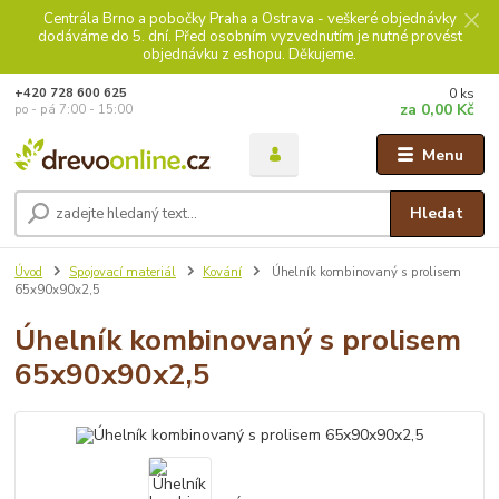
Centrála Brno a pobočky Praha a Ostrava - veškeré objednávky
dodáváme do 5. dní. Před osobním vyzvednutím je nutné provést
objednávku z eshopu. Děkujeme.
0
ks
+420 728 600 625
za
0,00 Kč
po - pá 7:00 - 15:00
Menu
Hledat
Úvod
Spojovací materiál
Kování
Úhelník kombinovaný s prolisem
65x90x90x2,5
Úhelník kombinovaný s prolisem
65x90x90x2,5