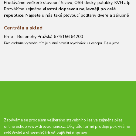
Prodáváme veškeré stavební řezivo, OSB desky, palubky, KVH atp.
Rozvážíme zejména
vlastní dopravou nejlevněji po celé
republice
. Najdete u nás také plovoucí podlahy dveře a zárubně.
Centrála a sklad
Brno - Bosonohy Pražská 674/156 64200
Před osobním vyzvednutím je nutné provést objednávku z eshopu. Děkujeme.
Zabýváme se prodejem veškerého stavebního řeziva zejména přes
online eshop
www.drevoonline.cz
. Díky této formě prodeje pokrýváme
celý český a slovenský trh vč. zajištění dopravy.