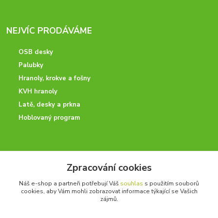
NEJVÍC PRODÁVÁME
OSB desky
Palubky
Hranoly, krokve a fošny
KVH hranoly
Latě, desky a prkna
Hoblovaný program
ODBORNÉ PORADENSTVÍ
Zpracování cookies
Potřebujete poradit? Neváhejte nás kontaktovat.
Náš e-shop a partneři potřebují Váš
souhlas
s použitím souborů
+420 728 600 625
cookies, aby Vám mohli zobrazovat informace týkající se Vašich
po - pá 7:00 - 15:00
zájmů.