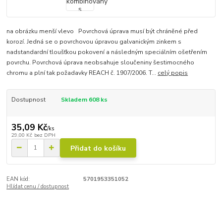
na obrázku menší vlevo Povrchová úprava musí být chráněné před
korozí. Jedná se o povrchovou úpravou galvanickým zinkem s
nadstandardní tloušťkou pokovení a následným speciálním ošetřením
povrchu. Povrchová úprava neobsahuje sloučeniny šestimocného
chromu a plní tak požadavky REACH č. 1907/2006. T...
celý popis
Dostupnost
Skladem 608 ks
35,09 Kč
/
ks
29,00 Kč
bez DPH
Přidat do košíku
EAN kód:
5701953351052
Hlídat cenu / dostupnost