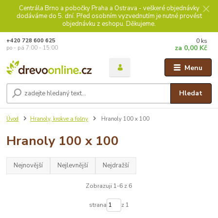
Centrála Brno a pobočky Praha a Ostrava - veškeré objednávky
dodáváme do 5. dní. Před osobním vyzvednutím je nutné provést
objednávku z eshopu. Děkujeme.
0
ks
+420 728 600 625
za
0,00 Kč
po - pá 7:00 - 15:00
Menu
Hledat
Úvod
Hranoly, krokve a fošny
Hranoly 100 x 100
Hranoly 100 x 100
Nejnovější
Nejlevnější
Nejdražší
Zobrazuji 1-6 z 6
strana
z 1