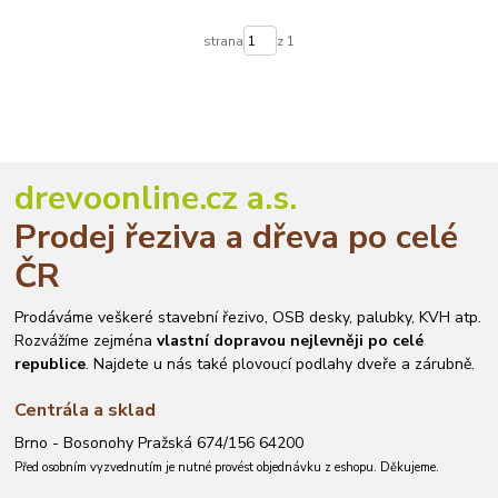
strana
z 1
drevoonline.cz a.s.
Prodej řeziva a dřeva po celé
ČR
Prodáváme veškeré stavební řezivo, OSB desky, palubky, KVH atp.
Rozvážíme zejména
vlastní dopravou nejlevněji po celé
republice
. Najdete u nás také plovoucí podlahy dveře a zárubně.
Centrála a sklad
Brno - Bosonohy Pražská 674/156 64200
Před osobním vyzvednutím je nutné provést objednávku z eshopu. Děkujeme.