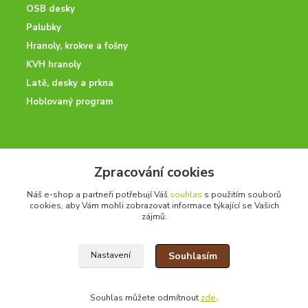
OSB desky
Palubky
Hranoly, krokve a fošny
KVH hranoly
Latě, desky a prkna
Hoblovaný program
ODBORNÉ PORADENSTVÍ
Zpracování cookies
Potřebujete poradit? Neváhejte nás kontaktovat.
Náš e-shop a partneři potřebují Váš
souhlas
s použitím souborů
+420 728 600 625
cookies, aby Vám mohli zobrazovat informace týkající se Vašich
po - pá 7:00 - 15:00
zájmů.
Souhlasím
Nastavení
drevoonline.cz a.s. © -
Specialisté na dřevo
2010 - 2026
Souhlas můžete odmítnout
zde
.