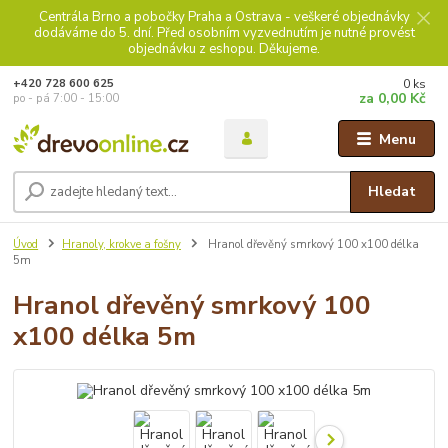
Centrála Brno a pobočky Praha a Ostrava - veškeré objednávky
dodáváme do 5. dní. Před osobním vyzvednutím je nutné provést
objednávku z eshopu. Děkujeme.
0
ks
+420 728 600 625
za
0,00 Kč
po - pá 7:00 - 15:00
Menu
Hledat
Úvod
Hranoly, krokve a fošny
Hranol dřevěný smrkový 100 x100 délka
5m
Hranol dřevěný smrkový 100
x100 délka 5m