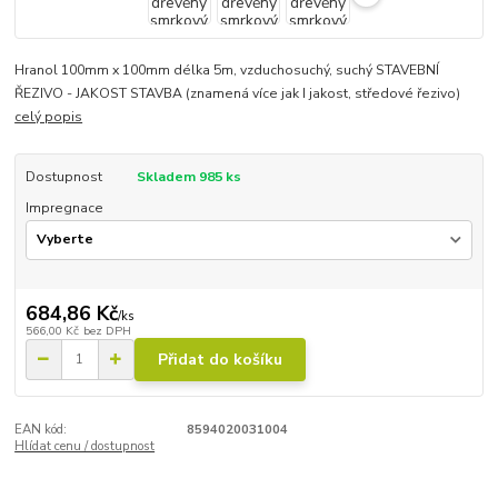
Hranol 100mm x 100mm délka 5m, vzduchosuchý, suchý STAVEBNÍ
ŘEZIVO - JAKOST STAVBA (znamená více jak I jakost, středové řezivo)
celý popis
Dostupnost
Skladem 985 ks
Impregnace
684,86 Kč
/
ks
566,00 Kč
bez DPH
Přidat do košíku
EAN kód:
8594020031004
Hlídat cenu / dostupnost