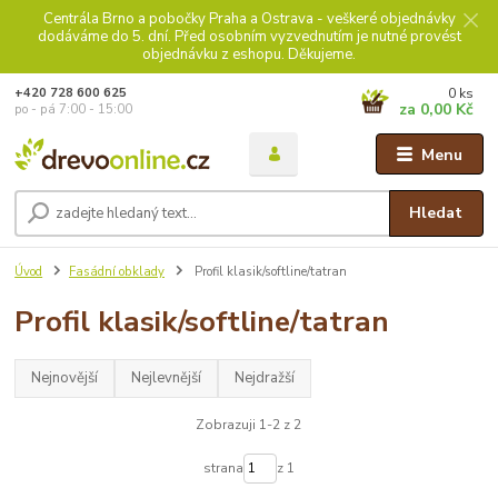
Centrála Brno a pobočky Praha a Ostrava - veškeré objednávky
dodáváme do 5. dní. Před osobním vyzvednutím je nutné provést
objednávku z eshopu. Děkujeme.
0
ks
+420 728 600 625
za
0,00 Kč
po - pá 7:00 - 15:00
Menu
Hledat
Úvod
Fasádní obklady
Profil klasik/softline/tatran
Profil klasik/softline/tatran
Nejnovější
Nejlevnější
Nejdražší
Zobrazuji 1-2 z 2
strana
z 1