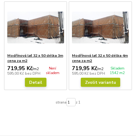
Modřínová lať 32 x 50 délka 3m
Modřínová lať 32 x 50 délka 4m
cena za m2
cena za m2
719,95 Kč
719,95 Kč
Není
Skladem
/
m2
/
m2
skladem
1542 m2
595,00 Kč
bez DPH
595,00 Kč
bez DPH
Detail
Zvolit variantu
strana
z 1