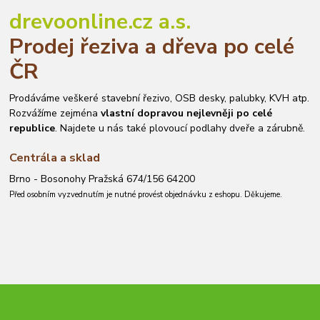
drevoonline.cz a.s.
Prodej řeziva a dřeva po celé
ČR
Prodáváme veškeré stavební řezivo, OSB desky, palubky, KVH atp.
Rozvážíme zejména
vlastní dopravou nejlevněji po celé
republice
. Najdete u nás také plovoucí podlahy dveře a zárubně.
Centrála a sklad
Brno - Bosonohy Pražská 674/156 64200
Před osobním vyzvednutím je nutné provést objednávku z eshopu. Děkujeme.