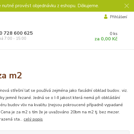
e nutné provést objednávku z eshopu. Děkujeme.
Přihlášení
0 728 600 625
0
ks
za
0,00 Kč
pá 7:00 - 15:00
za m2
nová střešní lať se používá zejména jako fasádní obklad budov.. viz.
ky jemně řezané. Jedná se o I-II jakost která nemá při obkládání
iéru budov vliv na kvalitu (nejsou pokroucené případně vypadané
 Cena je za m2 s tím že je uvažováno 20bm na m2 tj. bez mezer.
azená sta...
celý popis