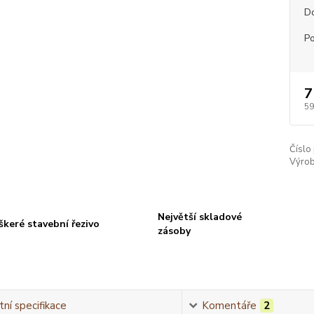
D
P
7
59
Číslo
Výrob
Největší skladové
škeré stavební řezivo
zásoby
ní specifikace
Komentáře
2