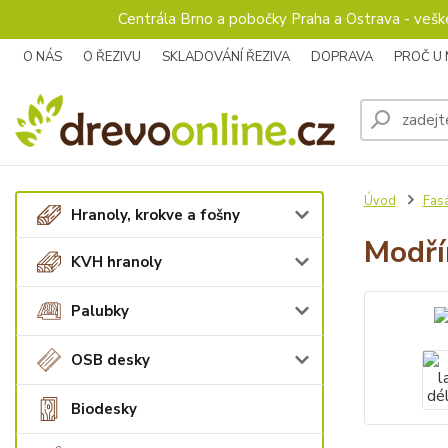
Centrála Brno a pobočky Praha a Ostrava - veš
O NÁS
O ŘEZIVU
SKLADOVÁNÍ ŘEZIVA
DOPRAVA
PROČ U
Úvod
Fas
Hranoly, krokve a fošny
Modří
KVH hranoly
Palubky
OSB desky
Biodesky