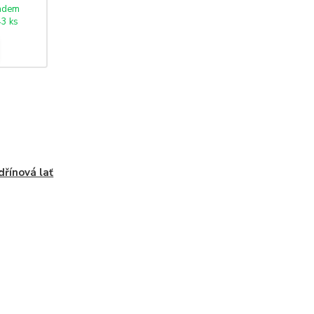
adem
3 ks
řínová lať