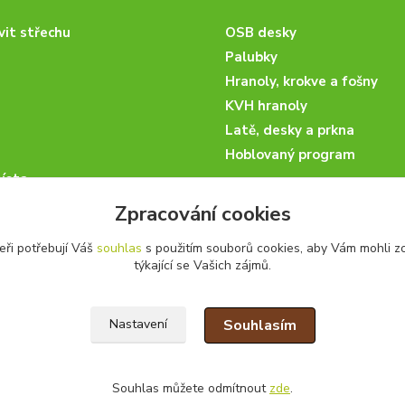
vit střechu
OSB desky
Palubky
Hranoly, krokve a fošny
KVH hranoly
Latě, desky a prkna
Hoblovaný program
ísta
podmínky
Zpracování cookies
 nakupovat
eři potřebují Váš
souhlas
s použitím souborů cookies, aby Vám mohli z
artneři
týkající se Vašich zájmů.
kazky
Souhlasím
Nastavení
Souhlas můžete odmítnout
zde
.