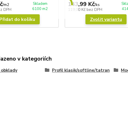
č
143,99 Kč
Skladem
Skl
/
m2
/
ks
6100 m2
414
ez DPH
119,00 Kč
bez DPH
Přidat do košíku
Zvolit variantu
řazeno v kategoriích
 obklady
Profil klasik/softline/tatran
Mod