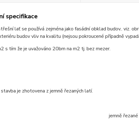
í specifikace
řešní lať se používá zejména jako fasádní obklad budov.. viz. obr
xteriéru budov vliv na kvalitu (nejsou pokroucené případně vypad
m2 s tím že je uvažováno 20bm na m2 tj. bez mezer.
stavba je zhotovena z jemně řezaných latí.
jemně řezané