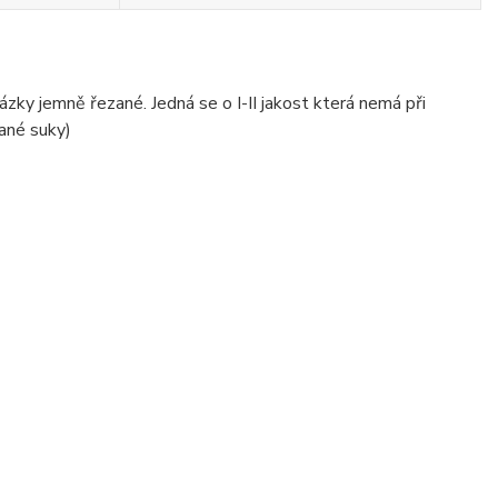
ázky jemně řezané. Jedná se o I-II jakost která nemá při
ané suky)