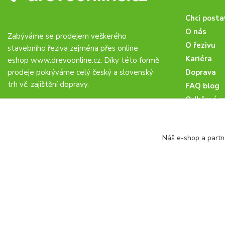
Chci posta
O nás
Zabýváme se prodejem veškerého
O řezivu
stavebního řeziva zejména přes online
Kariéra
eshop
www.drevoonline.cz
. Díky této formě
prodeje pokrýváme celý český a slovenský
Doprava
trh vč. zajištění dopravy.
FAQ blog
Odběrná m
Obchodní 
Proč u nás
Náš e-shop a partn
Obchodní p
Veřejné zá
drevoonline.cz a.s. © -
Specialisté na dřevo
2010 - 2026