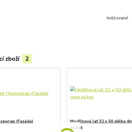
hoblované
cí zboží
2
sewrap (Fasáda)
Modřínová lať 32 x 50 délka 4
za kus