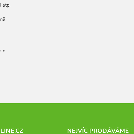
 atp.
ně.
me.
INE.CZ
NEJVÍC PRODÁVÁME