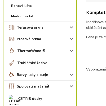
Rohová lišta
Kompletn
Modřínová lať
Modřínová st
Terasová prkna
obkládání e
Cena je za 
Plotová prkna
ThermoWood ®
Truhlářské řezivo
Vyobrazená 
Barvy, laky a oleje
Spojovací materiál
CETRIS desky