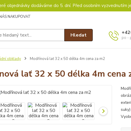
keré objednávky dodáváme do 5. dní. Před osobním vyzvednutím j
 NÁS NAKUPOVAT
+42
Hledat
po - 
ádní obklady
Modřínová lať 32 x 50 délka 4m cena za m2
nová lať 32 x 50 délka 4m cena 
Modří
obráz
exter
suky)
Vyobr