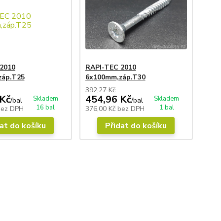
2010
RAPI-TEC 2010
záp.T25
6x100mm,záp.T30
392,27 Kč
Kč
454,96 Kč
Skladem
Skladem
/
bal
/
bal
16 bal
1 bal
bez DPH
376,00 Kč
bez DPH
at do košíku
Přidat do košíku