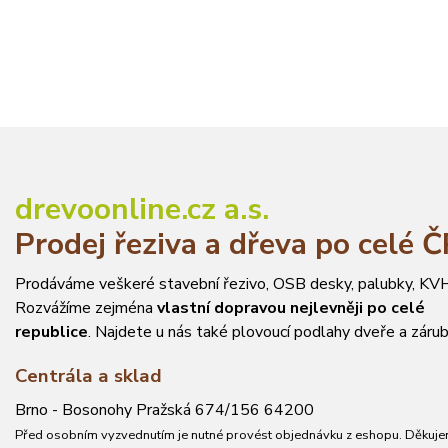
drevoonline.cz a.s.
Prodej řeziva a dřeva po celé 
Prodáváme veškeré stavební řezivo, OSB desky, palubky, KVH
Rozvážíme zejména
vlastní dopravou nejlevněji po celé
republice
. Najdete u nás také plovoucí podlahy dveře a zárub
Centrála a sklad
Brno - Bosonohy Pražská 674/156 64200
Před osobním vyzvednutím je nutné provést objednávku z eshopu. Děkuje