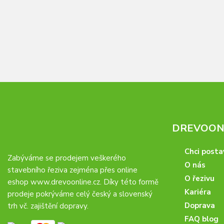
DREVOONL
Chci posta
Zabýváme se prodejem veškerého
O nás
stavebního řeziva zejména přes online
O řezivu
eshop
www.drevoonline.cz
. Díky této formě
Kariéra
prodeje pokrýváme celý český a slovenský
Doprava
trh vč. zajištění dopravy.
FAQ blog