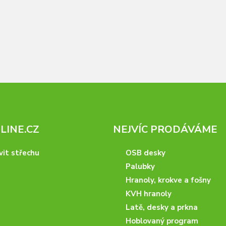
INE.CZ
NEJVÍC PRODÁVÁME
vit střechu
OSB desky
Palubky
Hranoly, krokve a fošny
KVH hranoly
Latě, desky a prkna
Hoblovaný program