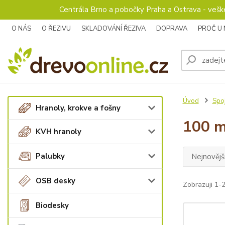
Centrála Brno a pobočky Praha a Ostrava - veš
O NÁS
O ŘEZIVU
SKLADOVÁNÍ ŘEZIVA
DOPRAVA
PROČ U
Úvod
Spoj
Hranoly, krokve a fošny
100 
KVH hranoly
Palubky
Nejnovějš
OSB desky
Zobrazuji 1-2
Biodesky