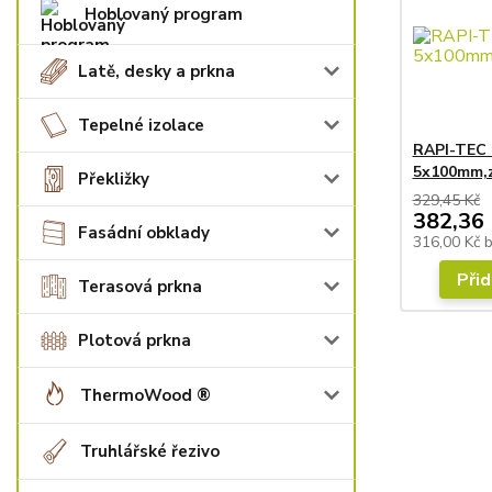
Hoblovaný program
Latě, desky a prkna
Tepelné izolace
RAPI-TEC 
5x100mm,
Překližky
329,45 Kč
382,36 
Fasádní obklady
316,00 Kč
Přid
Terasová prkna
Plotová prkna
ThermoWood ®
Truhlářské řezivo