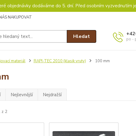
keré objednávky dodáváme do 5. dní. Před osobním vyzvednutím j
 NÁS NAKUPOVAT
+42
Hledat
po - 
ovací materiál
RAPI-TEC 2010 (klasik vruty)
100 mm
mm
í
Nejlevnější
Nejdražší
 z 2