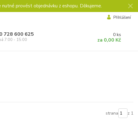
e nutné provést objednávku z eshopu. Děkujeme.
Přihlášení
0 728 600 625
0
ks
za
0,00 Kč
pá 7:00 - 15:00
strana
z 1