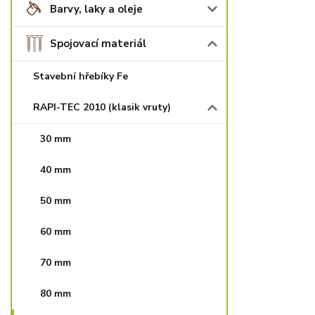
Barvy, laky a oleje
Spojovací materiál
Stavební hřebíky Fe
RAPI-TEC 2010 (klasik vruty)
30 mm
40 mm
50 mm
60 mm
70 mm
80 mm