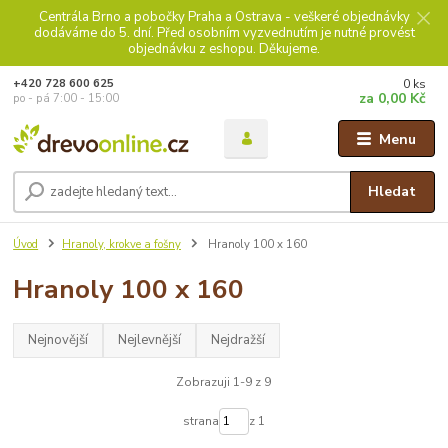
Centrála Brno a pobočky Praha a Ostrava - veškeré objednávky
dodáváme do 5. dní. Před osobním vyzvednutím je nutné provést
objednávku z eshopu. Děkujeme.
0
ks
+420 728 600 625
za
0,00 Kč
po - pá 7:00 - 15:00
Menu
Hledat
Úvod
Hranoly, krokve a fošny
Hranoly 100 x 160
Hranoly 100 x 160
Nejnovější
Nejlevnější
Nejdražší
Zobrazuji 1-9 z 9
strana
z 1