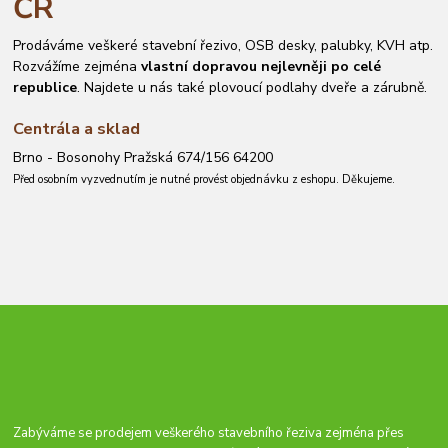
ČR
Prodáváme veškeré stavební řezivo, OSB desky, palubky, KVH atp.
Rozvážíme zejména
vlastní dopravou nejlevněji po celé
republice
. Najdete u nás také plovoucí podlahy dveře a zárubně.
Centrála a sklad
Brno - Bosonohy Pražská 674/156 64200
Před osobním vyzvednutím je nutné provést objednávku z eshopu. Děkujeme.
Zabýváme se prodejem veškerého stavebního řeziva zejména přes