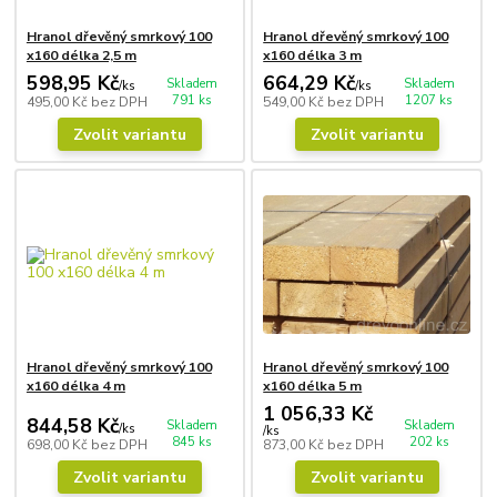
Hranol dřevěný smrkový 100
Hranol dřevěný smrkový 100
x160 délka 2,5 m
x160 délka 3 m
598,95 Kč
664,29 Kč
Skladem
Skladem
/
ks
/
ks
791 ks
1207 ks
495,00 Kč
bez DPH
549,00 Kč
bez DPH
Zvolit variantu
Zvolit variantu
Hranol dřevěný smrkový 100
Hranol dřevěný smrkový 100
x160 délka 4 m
x160 délka 5 m
1 056,33 Kč
844,58 Kč
Skladem
Skladem
/
ks
/
ks
845 ks
202 ks
698,00 Kč
bez DPH
873,00 Kč
bez DPH
Zvolit variantu
Zvolit variantu