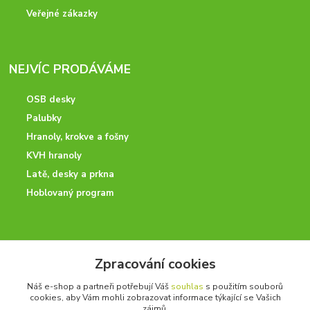
Veřejné zákazky
NEJVÍC PRODÁVÁME
OSB desky
Palubky
Hranoly, krokve a fošny
KVH hranoly
Latě, desky a prkna
Hoblovaný program
ODBORNÉ PORADENSTVÍ
Zpracování cookies
Potřebujete poradit? Neváhejte nás kontaktovat.
Náš e-shop a partneři potřebují Váš
souhlas
s použitím souborů
+420 728 600 625
cookies, aby Vám mohli zobrazovat informace týkající se Vašich
po - pá 7:00 - 15:00
zájmů.