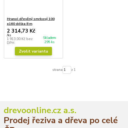
Hranol dřevěný smrkový 100
x160 délka 8 m
2 314,73 Kč
/
ks
Skladem
1 913,00 Kč
bez
295 ks
DPH
Zvolit variantu
strana
z 1
drevoonline.cz a.s.
Prodej řeziva a dřeva po celé