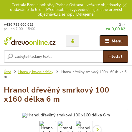
Centrála Brno a pobočky Praha a Ostrava - veškeré objednávky
dodáváme do 5. dní. Před osobním vyzvednutím je nutné provést
objednávku z eshopu. Děkujeme.
0
ks
+420 728 600 625
za
0,00 Kč
po - pá 7:00 - 15:00
Menu
Hledat
Úvod
Hranoly, krokve a fošny
Hranol dřevěný smrkový 100 x160 délka 6
m
Hranol dřevěný smrkový 100
x160 délka 6 m