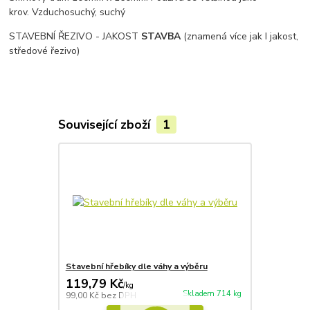
krov. Vzduchosuchý, suchý
STAVEBNÍ ŘEZIVO - JAKOST
STAVBA
(znamená více jak I jakost,
středové řezivo)
Související zboží
1
Stavební hřebíky dle váhy a výběru
119,79 Kč
/
kg
Skladem 714 kg
99,00 Kč
bez DPH