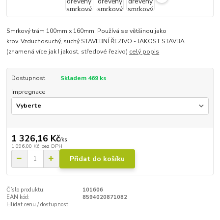
Smrkový trám 100mm x 160mm. Používá se většinou jako
krov. Vzduchosuchý, suchý STAVEBNÍ ŘEZIVO - JAKOST STAVBA
(znamená více jak I jakost, středové řezivo)
celý popis
Dostupnost
Skladem 469 ks
Impregnace
1 326,16 Kč
/
ks
1 096,00 Kč
bez DPH
Přidat do košíku
Číslo produktu:
101606
EAN kód:
8594020871082
Hlídat cenu / dostupnost