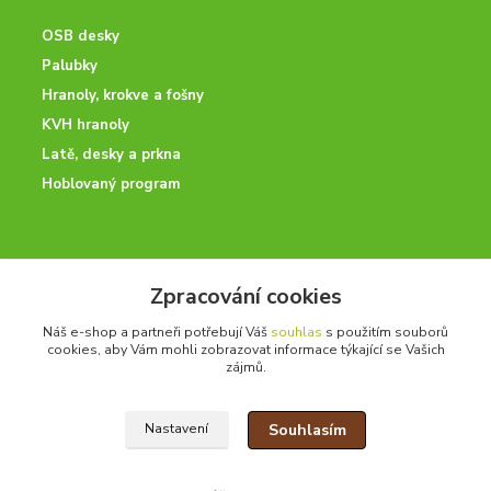
OSB desky
Palubky
Hranoly, krokve a fošny
KVH hranoly
Latě, desky a prkna
Hoblovaný program
ODBORNÉ PORADENSTVÍ
Zpracování cookies
Potřebujete poradit? Neváhejte nás kontaktovat.
Náš e-shop a partneři potřebují Váš
souhlas
s použitím souborů
+420 728 600 625
cookies, aby Vám mohli zobrazovat informace týkající se Vašich
po - pá 7:00 - 15:00
zájmů.
Souhlasím
Nastavení
drevoonline.cz a.s. © -
Specialisté na dřevo
2010 - 2026