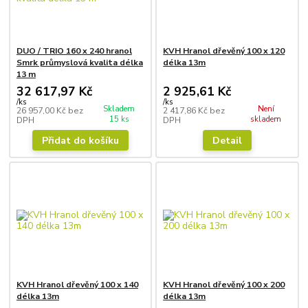
DUO / TRIO 160 x 240 hranol
KVH Hranol dřevěný 100 x 120
Smrk průmyslová kvalita délka
délka 13m
13 m
32 617,97 Kč
2 925,61 Kč
/
ks
/
ks
Skladem
Není
26 957,00 Kč
bez
2 417,86 Kč
bez
15 ks
skladem
DPH
DPH
Přidat do košíku
Detail
KVH Hranol dřevěný 100 x 140
KVH Hranol dřevěný 100 x 200
délka 13m
délka 13m