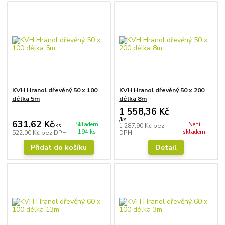
KVH Hranol dřevěný 50 x 100
KVH Hranol dřevěný 50 x 200
délka 5m
délka 8m
1 558,36 Kč
/
ks
631,62 Kč
Skladem
Není
/
ks
1 287,90 Kč
bez
194 ks
skladem
522,00 Kč
bez DPH
DPH
Přidat do košíku
Detail