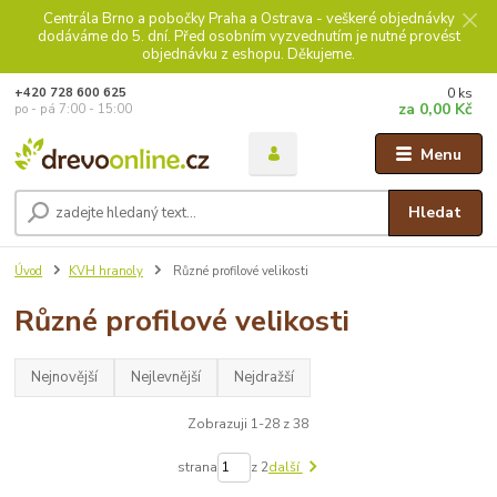
Centrála Brno a pobočky Praha a Ostrava - veškeré objednávky
dodáváme do 5. dní. Před osobním vyzvednutím je nutné provést
objednávku z eshopu. Děkujeme.
0
ks
+420 728 600 625
za
0,00 Kč
po - pá 7:00 - 15:00
Menu
Hledat
Úvod
KVH hranoly
Různé profilové velikosti
Různé profilové velikosti
Nejnovější
Nejlevnější
Nejdražší
Zobrazuji 1-28 z 38
strana
z 2
další