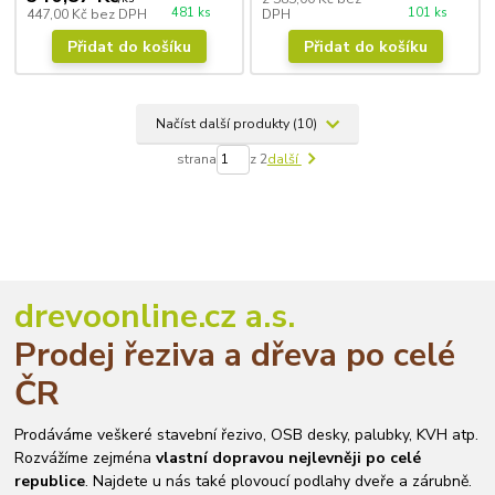
481 ks
101 ks
447,00 Kč
bez DPH
DPH
Přidat do košíku
Přidat do košíku
Načíst další produkty (10)
strana
z 2
další
drevoonline.cz a.s.
Prodej řeziva a dřeva po celé
ČR
Prodáváme veškeré stavební řezivo, OSB desky, palubky, KVH atp.
Rozvážíme zejména
vlastní dopravou nejlevněji po celé
republice
. Najdete u nás také plovoucí podlahy dveře a zárubně.