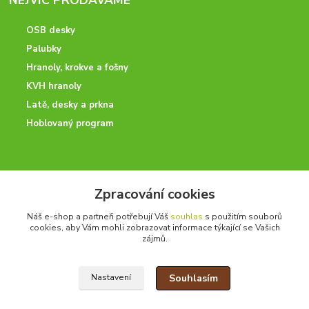
OSB desky
Palubky
Hranoly, krokve a fošny
KVH hranoly
Latě, desky a prkna
Hoblovaný program
ODBORNÉ PORADENSTVÍ
Zpracování cookies
Potřebujete poradit? Neváhejte nás kontaktovat.
Náš e-shop a partneři potřebují Váš
souhlas
s použitím souborů
+420 728 600 625
cookies, aby Vám mohli zobrazovat informace týkající se Vašich
po - pá 7:00 - 15:00
zájmů.
Souhlasím
Nastavení