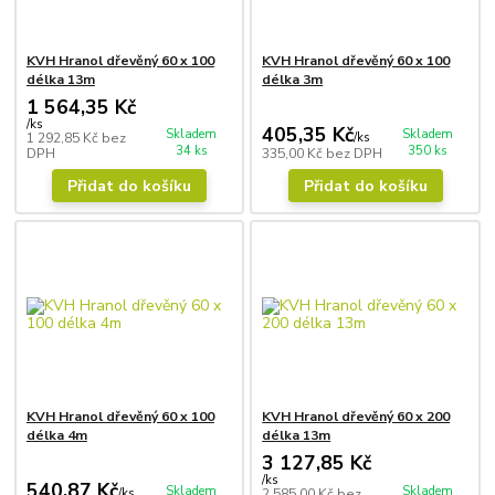
KVH Hranol dřevěný 60 x 100
KVH Hranol dřevěný 60 x 100
délka 13m
délka 3m
1 564,35 Kč
/
ks
405,35 Kč
Skladem
Skladem
1 292,85 Kč
bez
/
ks
34 ks
350 ks
DPH
335,00 Kč
bez DPH
Přidat do košíku
Přidat do košíku
KVH Hranol dřevěný 60 x 100
KVH Hranol dřevěný 60 x 200
délka 4m
délka 13m
3 127,85 Kč
/
ks
540,87 Kč
Skladem
Skladem
/
ks
2 585,00 Kč
bez