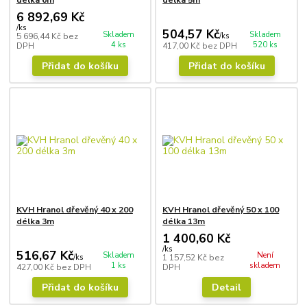
délka 6m
délka 5m
6 892,69 Kč
/
ks
504,57 Kč
Skladem
Skladem
5 696,44 Kč
bez
/
ks
4 ks
520 ks
DPH
417,00 Kč
bez DPH
Přidat do košíku
Přidat do košíku
KVH Hranol dřevěný 40 x 200
KVH Hranol dřevěný 50 x 100
délka 3m
délka 13m
1 400,60 Kč
/
ks
516,67 Kč
Skladem
Není
/
ks
1 157,52 Kč
bez
1 ks
skladem
427,00 Kč
bez DPH
DPH
Přidat do košíku
Detail