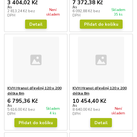
3 404,02 Kč
7 372,38 Kč
/
ks
/
ks
Není
Skladem
2 813,24 Kč
bez
6 092,88 Kč
bez
skladem
35 ks
DPH
DPH
Detail
Přidat do košíku
KVH Hranol dřevěný 120 x 200
KVH Hranol dřevěný 120 x 200
délka 6m
délka 8m
6 795,36 Kč
10 454,40 Kč
/
ks
/
ks
Skladem
Není
5 616,00 Kč
bez
8 640,00 Kč
bez
4 ks
skladem
DPH
DPH
Přidat do košíku
Detail