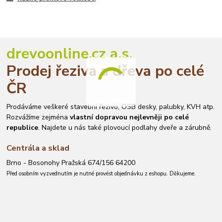
drevoonline.cz a.s.
Prodej řeziva a dřeva po celé
ČR
Prodáváme veškeré stavební řezivo, OSB desky, palubky, KVH atp.
Rozvážíme zejména
vlastní dopravou nejlevněji po celé
republice
. Najdete u nás také plovoucí podlahy dveře a zárubně.
Centrála a sklad
Brno - Bosonohy Pražská 674/156 64200
Před osobním vyzvednutím je nutné provést objednávku z eshopu. Děkujeme.