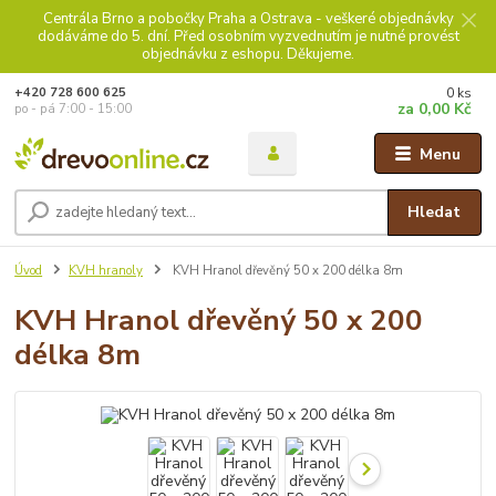
Centrála Brno a pobočky Praha a Ostrava - veškeré objednávky
dodáváme do 5. dní. Před osobním vyzvednutím je nutné provést
objednávku z eshopu. Děkujeme.
0
ks
+420 728 600 625
za
0,00 Kč
po - pá 7:00 - 15:00
Menu
Hledat
Úvod
KVH hranoly
KVH Hranol dřevěný 50 x 200 délka 8m
KVH Hranol dřevěný 50 x 200
délka 8m