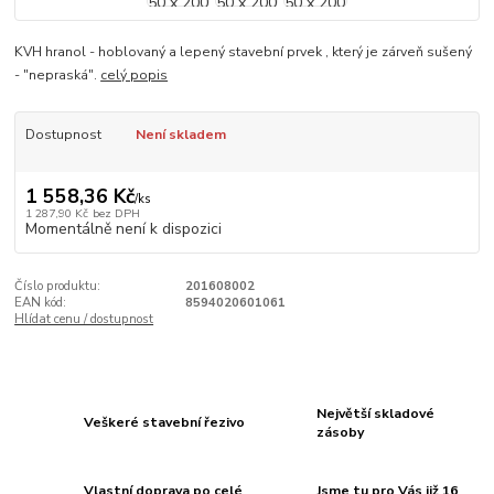
KVH hranol - hoblovaný a lepený stavební prvek , který je zárveň sušený
- "nepraská".
celý popis
Dostupnost
Není skladem
1 558,36 Kč
/
ks
1 287,90 Kč
bez DPH
Momentálně není k dispozici
Číslo produktu:
201608002
EAN kód:
8594020601061
Hlídat cenu / dostupnost
Největší skladové
Veškeré stavební řezivo
zásoby
Vlastní doprava po celé
Jsme tu pro Vás již 16