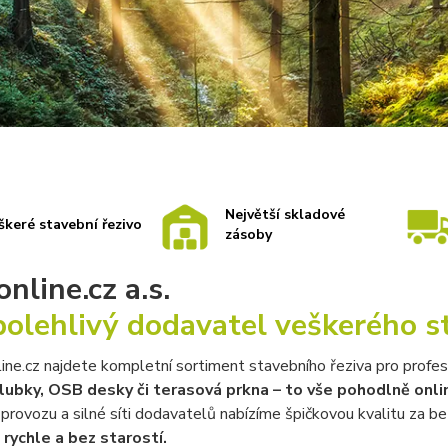
Největší skladové
škeré stavební řezivo
zásoby
nline.cz a.s.
polehlivý dodavatel veškerého s
ine.cz najdete kompletní sortiment stavebního řeziva pro profesi
alubky, OSB desky či terasová prkna – to vše pohodlně onl
 provozu a silné síti dodavatelů nabízíme špičkovou kvalitu za b
rychle a bez starostí.