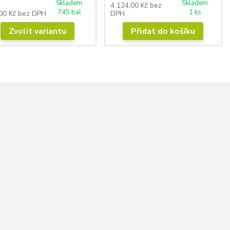
Skladem
Skladem
4 124,00 Kč
bez
745 bal
1 ks
00 Kč
bez DPH
DPH
Zvolit variantu
Přidat do košíku