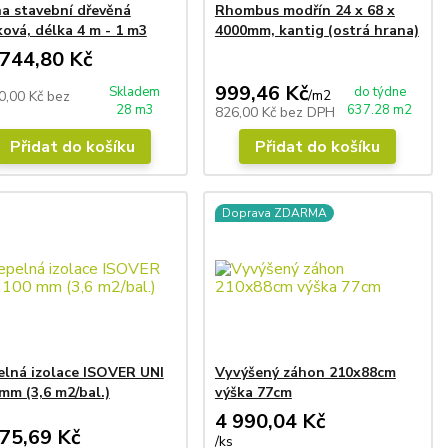
a stavební dřevěná
Rhombus modřín 24 x 68 x
ová, délka 4 m - 1 m3
4000mm, kantig (ostrá hrana)
 744,80 Kč
999,46 Kč
Skladem
do týdne
/
m2
0,00 Kč
bez
28 m3
637.28 m2
826,00 Kč
bez DPH
Přidat do košíku
Přidat do košíku
Doprava ZDARMA
lná izolace ISOVER UNI
Vyvýšený záhon 210x88cm
mm (3,6 m2/bal.)
výška 77cm
4 990,04 Kč
75,69 Kč
/
ks