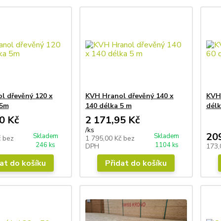
l dřevěný 120 x
KVH Hranol dřevěný 140 x
KVH 
 5m
140 délka 5 m
dél
0 Kč
2 171,95 Kč
/
ks
20
Skladem
Skladem
č
bez
1 795,00 Kč
bez
246 ks
1104 ks
DPH
173,
at do košíku
Přidat do košíku