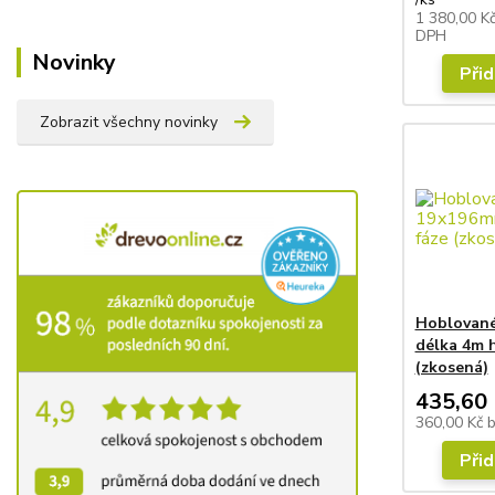
1 380,00 K
DPH
Novinky
Přid
Zobrazit všechny novinky
Hoblované
délka 4m 
(zkosená)
435,60 
360,00 Kč
Přid