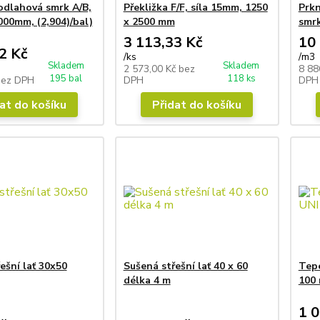
odlahová smrk A/B,
Překližka F/F, síla 15mm, 1250
Prkn
00mm, (2,904)/bal)
x 2500 mm
smrk
3 113,33 Kč
10
2 Kč
/
ks
/
m3
Skladem
Skladem
2 573,00 Kč
bez
8 88
195 bal
118 ks
bez DPH
DPH
DPH
at do košíku
Přidat do košíku
ešní lať 30x50
Sušená střešní lať 40 x 60
Tepe
délka 4 m
100 
1 0