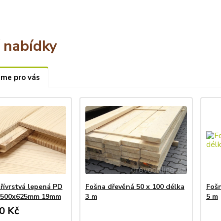
í nabídky
sme pro vás
řívrstvá lepená PD
Fošna dřevěná 50 x 100 délka
Fošn
 2500x625mm 19mm
3 m
5 m
0 Kč