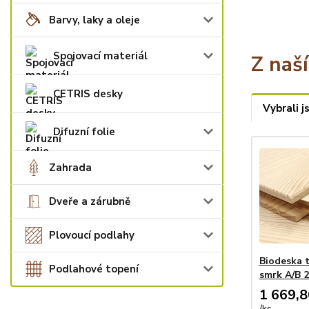
Barvy, laky a oleje
Spojovací materiál
Z naš
CETRIS desky
Vybrali j
Difuzní folie
Zahrada
Dveře a zárubně
Plovoucí podlahy
Biodeska t
Podlahové topení
smrk A/B
1 669,8
/
ks