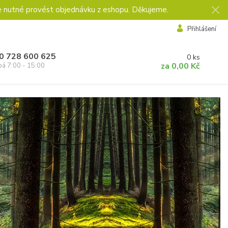
e nutné provést objednávku z eshopu. Děkujeme.
Přihlášení
0 728 600 625
0
ks
za
0,00 Kč
pá 7:00 - 15:00