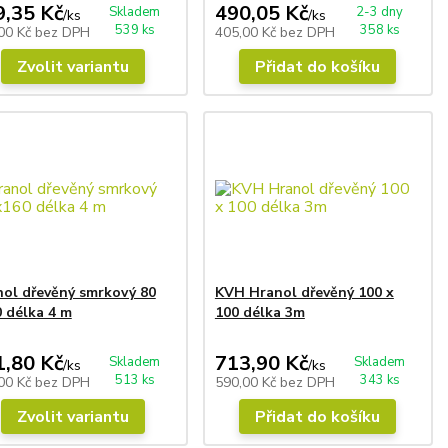
9,35 Kč
490,05 Kč
Skladem
2-3 dny
/
ks
/
ks
539 ks
358 ks
00 Kč
bez DPH
405,00 Kč
bez DPH
Zvolit variantu
Přidat do košíku
ol dřevěný smrkový 80
KVH Hranol dřevěný 100 x
 délka 4 m
100 délka 3m
1,80 Kč
713,90 Kč
Skladem
Skladem
/
ks
/
ks
513 ks
343 ks
00 Kč
bez DPH
590,00 Kč
bez DPH
Zvolit variantu
Přidat do košíku