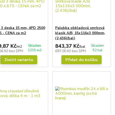
 3 deska 15 mm, 4PD 2500
Palubka obkladová smrková
5 - CENA za m2
klasik A/B, 15x116x3 000mm,
(2,436)/bal)
9,87 Kč
843,37 Kč
Skladem
Skladem
/
m2
/
bal
1235 m2
52 bal
56 Kč
bez DPH
697,00 Kč
bez DPH
Zvolit variantu
Přidat do košíku