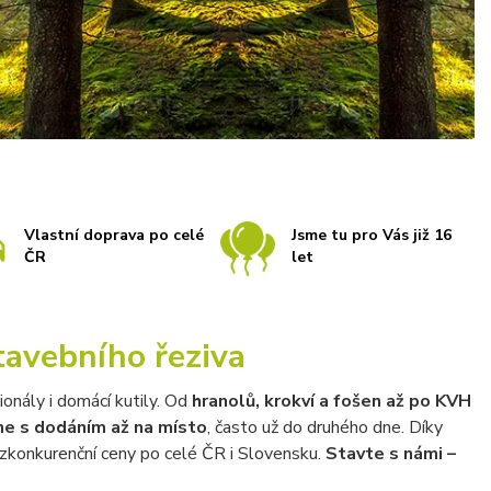
Vlastní doprava po celé
Jsme tu pro Vás již 16
ČR
let
tavebního řeziva
onály i domácí kutily. Od
hranolů, krokví a fošen až po KVH
ine s dodáním až na místo
, často už do druhého dne. Díky
ezkonkurenční ceny po celé ČR i Slovensku.
Stavte s námi –