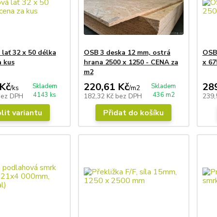
lať 32 x 50 délka
OSB 3 deska 12 mm, ostrá
OSB
a kus
hrana 2500 x 1250 - CENA za
x 67
m2
Kč
220,61 Kč
28
Skladem
Skladem
/
ks
/
m2
4143 ks
436 m2
bez DPH
182,32 Kč
bez DPH
239,
lit variantu
Přidat do košíku