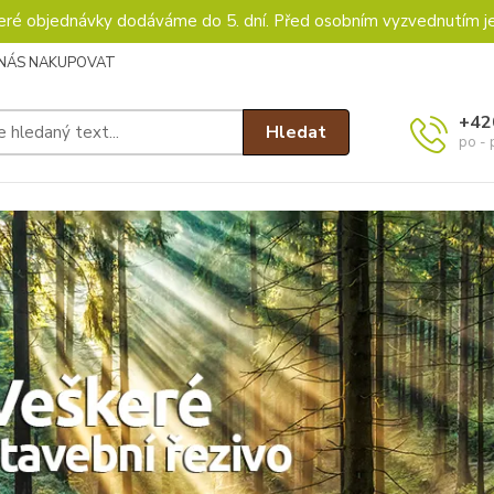
keré objednávky dodáváme do 5. dní. Před osobním vyzvednutím j
 NÁS NAKUPOVAT
+42
Hledat
po - 