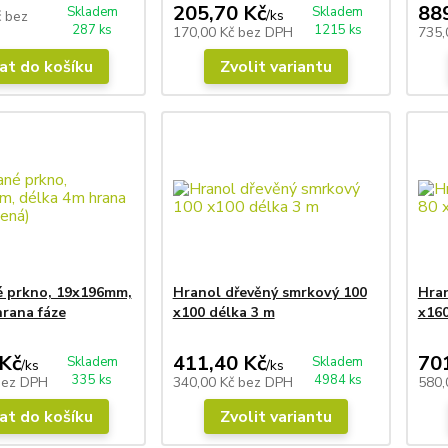
205,70 Kč
88
Skladem
Skladem
/
ks
č
bez
287 ks
1215 ks
170,00 Kč
bez DPH
735,
at do košíku
Zvolit variantu
 prkno, 19x196mm,
Hranol dřevěný smrkový 100
Hran
hrana fáze
x100 délka 3 m
x160
Kč
411,40 Kč
70
Skladem
Skladem
/
ks
/
ks
335 ks
4984 ks
bez DPH
340,00 Kč
bez DPH
580,
at do košíku
Zvolit variantu