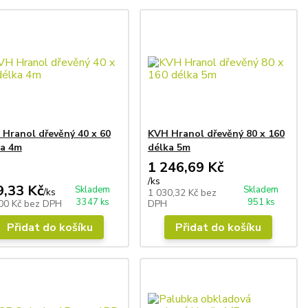
Hranol dřevěný 40 x 60
KVH Hranol dřevěný 80 x 160
ka 4m
délka 5m
1 246,69 Kč
/
ks
9,33 Kč
Skladem
Skladem
/
ks
1 030,32 Kč
bez
3347 ks
951 ks
00 Kč
bez DPH
DPH
Přidat do košíku
Přidat do košíku