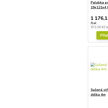
Palubka p
19x121x4 0
1 176,1
/
bal
972,00 Kč
Přid
Sušená stř
délka 4m