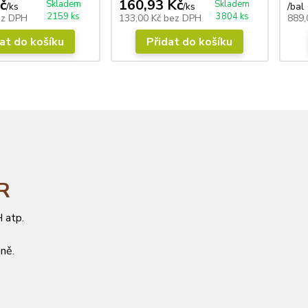
č
160,93 Kč
Skladem
Skladem
/
ks
/
ks
/
bal
2159 ks
3804 ks
ez DPH
133,00 Kč
bez DPH
889,
at do košíku
Přidat do košíku
ČR
 atp.
ně.