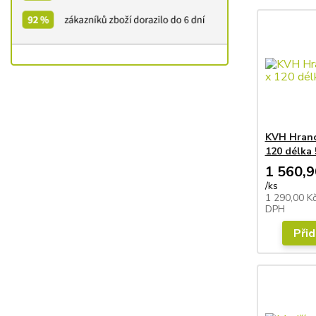
KVH Hrano
120 délka
1 560,9
/
ks
1 290,00 K
DPH
Přid