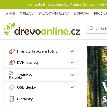
Centrála Brno a pobočky Praha a Ostrava - veš
O NÁS
O ŘEZIVU
SKLADOVÁNÍ ŘEZIVA
DOPRAVA
PROČ U
Hranoly, krokve a fošny
KVH hranoly
Palubky
OSB desky
Biodesky