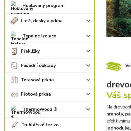
Hoblovaný program
Latě, desky a prkna
Tepelné izolace
Překližky
Fasádní obklady
Ve
Terasová prkna
drevoo
Váš s
Plotová prkna
Na drevoonl
ThermoWood ®
hranoly, p
efektivnímu
Truhlářské řezivo
jednoduše, 