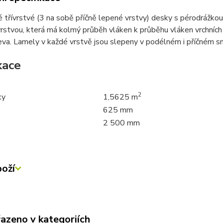
 třívrstvé (3 na sobě příčně lepené vrstvy) desky s pérodrážko
rstvou, která má kolmý průběh vláken k průběhu vláken vrchních 
eva. Lamely v každé vrstvě jsou slepeny v podélném i příčném s
kace
2
ky
1,5625 m
625 mm
2 500 mm
oží
řazeno v kategoriích