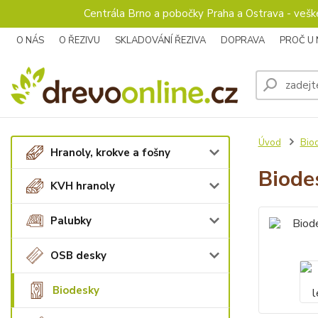
Centrála Brno a pobočky Praha a Ostrava - veš
O NÁS
O ŘEZIVU
SKLADOVÁNÍ ŘEZIVA
DOPRAVA
PROČ U
Úvod
Bio
Hranoly, krokve a fošny
Biode
KVH hranoly
Palubky
OSB desky
Biodesky