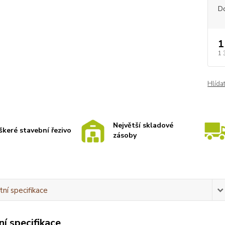
D
1
1 
Hlída
Největší skladové
škeré stavební řezivo
zásoby
ní specifikace
í specifikace