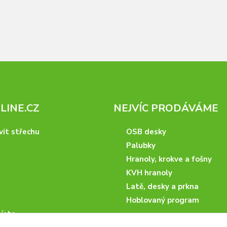
INE.CZ
NEJVÍC PRODÁVÁME
vit střechu
OSB desky
Palubky
Hranoly, krokve a fošny
KVH hranoly
Latě, desky a prkna
Hoblovaný program
ísta