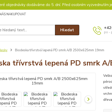
keré objednávky dodáváme do 5. dní. Před osobním vyzvednutím j
 NÁS NAKUPOVAT
+42
Hledat
po - 
desky
Biodeska třívrstvá lepená PD smrk A/B 2500x625mm 19mm
ska třívrstvá lepená PD smrk
Velko
pérod
střed
vrchn
dřev