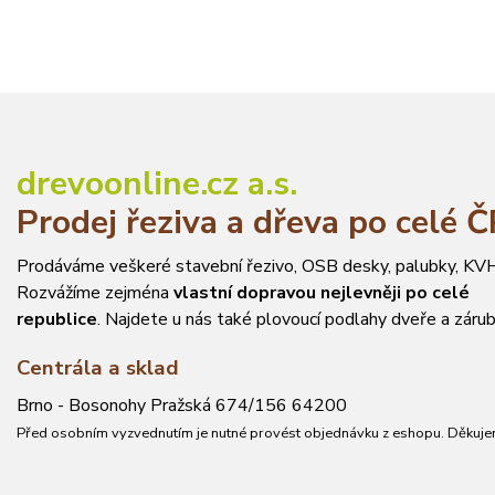
drevoonline.cz a.s.
Prodej řeziva a dřeva po celé 
Prodáváme veškeré stavební řezivo, OSB desky, palubky, KVH
Rozvážíme zejména
vlastní dopravou nejlevněji po celé
republice
. Najdete u nás také plovoucí podlahy dveře a zárub
Centrála a sklad
Brno - Bosonohy Pražská 674/156 64200
Před osobním vyzvednutím je nutné provést objednávku z eshopu. Děkuje