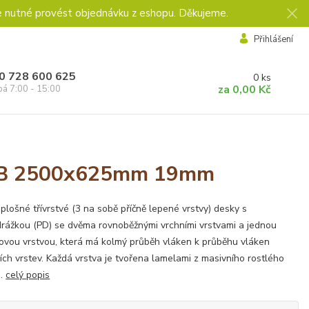
e nutné provést objednávku z eshopu. Děkujeme.
Přihlášení
0 728 600 625
0
ks
za
0,00 Kč
pá 7:00 - 15:00
 A/B 2500x625mm 19mm
plošné třívrstvé (3 na sobě příčně lepené vrstvy) desky s
rážkou (PD) se dvěma rovnoběžnými vrchními vrstvami a jednou
ovou vrstvou, která má kolmý průběh vláken k průběhu vláken
ích vrstev. Každá vrstva je tvořena lamelami z masivního rostlého
a.
celý popis