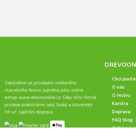
DREVOONL
Chci posta
Zabýváme se prodejem veškerého
O nás
stavebního řeziva zejména přes online
O řezivu
eshop
www.drevoonline.cz
. Díky této formě
Kariéra
prodeje pokrýváme celý český a slovenský
Doprava
trh vč. zajištění dopravy.
FAQ blog
Odběrná m