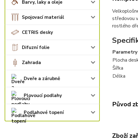
Barvy, laky a oleje
Velkoplošné
Spojovací materiál
středovou v
rostlého dř
CETRIS desky
Specifi
Difuzní folie
Parametry
Plocha des
Zahrada
Šířka
Délka
Dveře a zárubně
Plovoucí podlahy
Původ zb
Podlahové topení
Zboží za