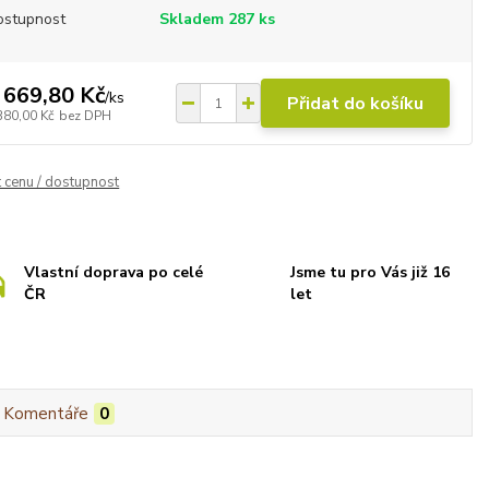
ostupnost
Skladem 287 ks
 669,80 Kč
/
ks
Přidat do košíku
380,00 Kč
bez DPH
t cenu / dostupnost
Vlastní doprava po celé
Jsme tu pro Vás již 16
ČR
let
Komentáře
0