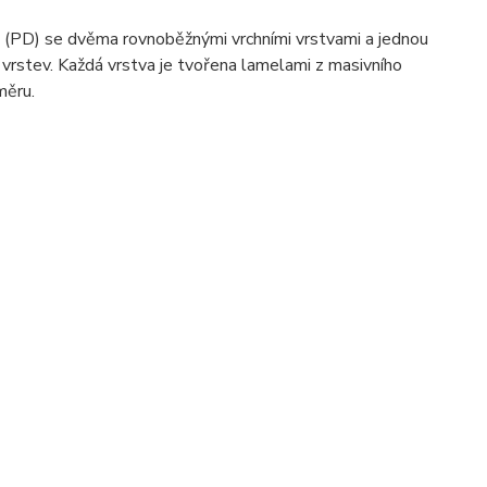
u (PD) se dvěma rovnoběžnými vrchními vrstvami a jednou
vrstev. Každá vrstva je tvořena lamelami z masivního
měru.