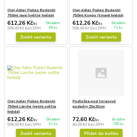
Olej Adler Pullex Bodenöl
Olej Adler Pullex Bodenöl
750ml Java (světle hnědá)
750ml Kongo (tmavě hnědá)
612,26 Kč
612,26 Kč
Skladem
Skladem
/
ks
/
ks
69 ks
71 ks
506,00 Kč
bez DPH
506,00 Kč
bez DPH
Zvolit variantu
Zvolit variantu
Olej Adler Pullex Bodenöl
Podložka pod terasové
750ml Lärche (velmi světle
podpěry 25x25cm
hnědá)
612,26 Kč
72,60 Kč
Skladem
do týdne
/
ks
/
ks
51 ks
780 ks
506,00 Kč
bez DPH
60,00 Kč
bez DPH
Zvolit variantu
Přidat do košíku