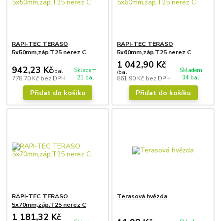
RAPI-TEC TERASO
RAPI-TEC TERASO
5x50mm,záp.T25 nerez C
5x60mm,záp.T25 nerez C
1 042,90 Kč
942,23 Kč
Skladem
Skladem
/
bal
/
bal
21 bal
34 bal
778,70 Kč
bez DPH
861,90 Kč
bez DPH
Přidat do košíku
Přidat do košíku
RAPI-TEC TERASO
Terasová hvězda
5x70mm,záp.T25 nerez C
1 181,32 Kč