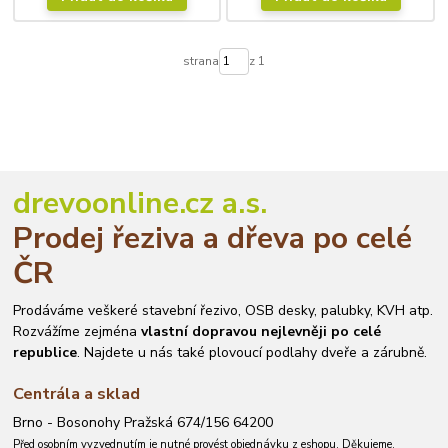
strana
z 1
drevoonline.cz a.s.
Prodej řeziva a dřeva po celé
ČR
Prodáváme veškeré stavební řezivo, OSB desky, palubky, KVH atp.
Rozvážíme zejména
vlastní dopravou nejlevněji po celé
republice
. Najdete u nás také plovoucí podlahy dveře a zárubně.
Centrála a sklad
Brno - Bosonohy Pražská 674/156 64200
Před osobním vyzvednutím je nutné provést objednávku z eshopu. Děkujeme.