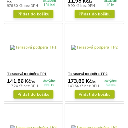
11,98 Kč
Skladem
Skladem
/
ks
/
bal
104 bal
10 ks
976,30 Kč
bez DPH
9,90 Kč
bez DPH
Přidat do košíku
Přidat do košíku
Terasová podpěra TP1
Terasová podpěra TP2
141,86 Kč
173,80 Kč
do týdne
do týdne
/
ks
/
ks
660 ks
698 ks
117,24 Kč
bez DPH
143,64 Kč
bez DPH
Přidat do košíku
Přidat do košíku