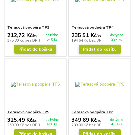
Terasová podpěra TP3
Terasová podpěra TP4
212,72 Kč
235,51 Kč
do týdne
do týdne
/
ks
/
ks
540 ks
297 ks
175,80 Kč
bez DPH
194,64 Kč
bez DPH
Přidat do košíku
Přidat do košíku
Terasová podpěra TP5
Terasová podpěra TP6
325,49 Kč
349,69 Kč
do týdne
do týdne
/
ks
/
ks
400 ks
400 ks
269,00 Kč
bez DPH
289,00 Kč
bez DPH
Přidat do košíku
Přidat do košíku