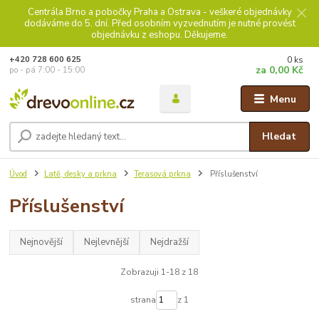
Centrála Brno a pobočky Praha a Ostrava - veškeré objednávky
dodáváme do 5. dní. Před osobním vyzvednutím je nutné provést
objednávku z eshopu. Děkujeme.
0
ks
+420 728 600 625
za
0,00 Kč
po - pá 7:00 - 15:00
Menu
Hledat
Úvod
Latě, desky a prkna
Terasová prkna
Příslušenství
Příslušenství
Nejnovější
Nejlevnější
Nejdražší
Zobrazuji 1-18 z 18
strana
z 1