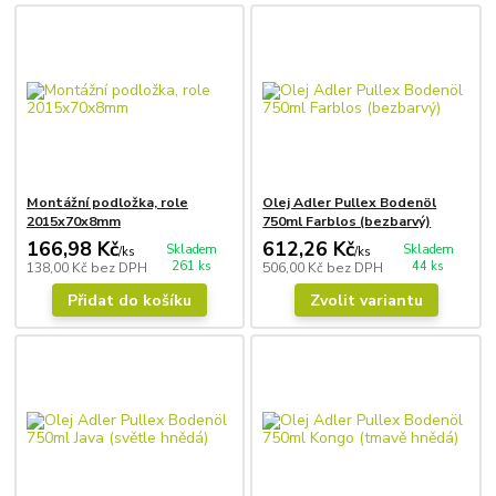
Montážní podložka, role
Olej Adler Pullex Bodenöl
2015x70x8mm
750ml Farblos (bezbarvý)
166,98 Kč
612,26 Kč
Skladem
Skladem
/
ks
/
ks
261 ks
44 ks
138,00 Kč
bez DPH
506,00 Kč
bez DPH
Přidat do košíku
Zvolit variantu