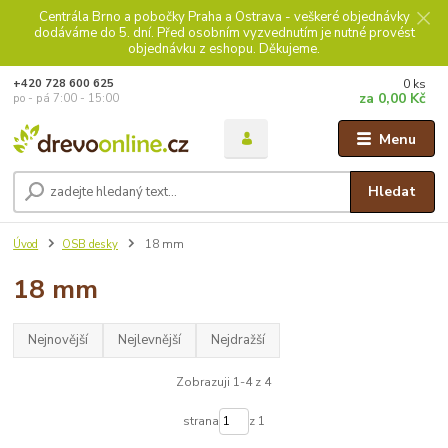
Centrála Brno a pobočky Praha a Ostrava - veškeré objednávky
dodáváme do 5. dní. Před osobním vyzvednutím je nutné provést
objednávku z eshopu. Děkujeme.
0
ks
+420 728 600 625
za
0,00 Kč
po - pá 7:00 - 15:00
Menu
Hledat
Úvod
OSB desky
18 mm
18 mm
Nejnovější
Nejlevnější
Nejdražší
Zobrazuji 1-4 z 4
strana
z 1