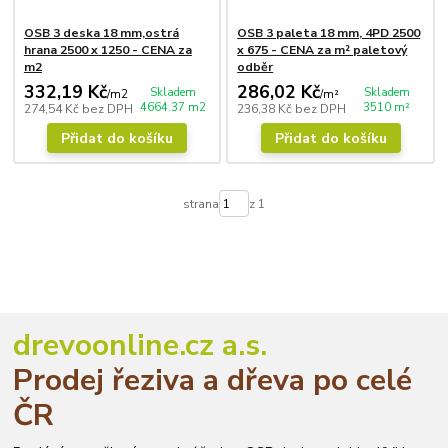
OSB 3 deska 18 mm,ostrá
OSB 3 paleta 18 mm, 4PD 2500
hrana 2500 x 1250 - CENA za
x 675 - CENA za m² paletový
m2
odběr
332,19 Kč
286,02 Kč
Skladem
Skladem
/
m2
/
m²
4664.37 m2
3510 m²
274,54 Kč
bez DPH
236,38 Kč
bez DPH
Přidat do košíku
Přidat do košíku
strana
z 1
drevoonline.cz a.s.
Prodej řeziva a dřeva po celé
ČR