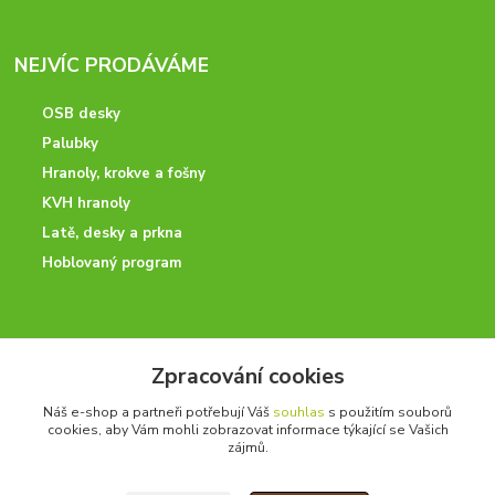
NEJVÍC PRODÁVÁME
OSB desky
Palubky
Hranoly, krokve a fošny
KVH hranoly
Latě, desky a prkna
Hoblovaný program
ODBORNÉ PORADENSTVÍ
Zpracování cookies
Potřebujete poradit? Neváhejte nás kontaktovat.
Náš e-shop a partneři potřebují Váš
souhlas
s použitím souborů
+420 728 600 625
cookies, aby Vám mohli zobrazovat informace týkající se Vašich
po - pá 7:00 - 15:00
zájmů.