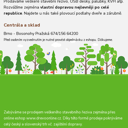
Prodáváme veškeré stavební řezivo, OSB desky, palubky, KVH atp.
Rozvážíme zejména
vlastní dopravou nejlevněji po celé
republice
. Najdete u nás také plovoucí podlahy dveře a zárubně.
Centrála a sklad
Brno - Bosonohy Pražská 674/156 64200
Před osobním vyzvednutím je nutné provést objednávku z eshopu. Děkujeme.
Zabýváme se prodejem veškerého stavebního řeziva zejména přes
online eshop
www.drevoonline.cz
. Díky této formě prodeje pokrýváme
celý český a slovenský trh vč. zajištění dopravy.