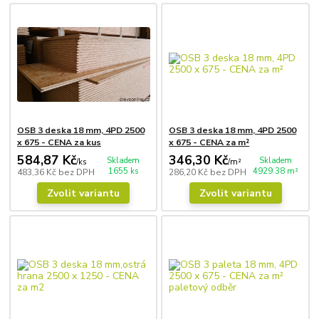
OSB 3 deska 18 mm, 4PD 2500
OSB 3 deska 18 mm, 4PD 2500
x 675 - CENA za kus
x 675 - CENA za m²
584,87 Kč
346,30 Kč
Skladem
Skladem
/
ks
/
m²
1655 ks
4929.38 m²
483,36 Kč
bez DPH
286,20 Kč
bez DPH
Zvolit variantu
Zvolit variantu