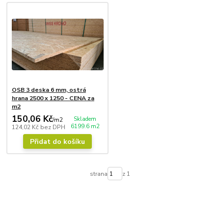
OSB 3 deska 6 mm, ostrá
hrana 2500 x 1250 - CENA za
m2
150,06 Kč
Skladem
/
m2
6199.6 m2
124,02 Kč
bez DPH
Přidat do košíku
strana
z 1