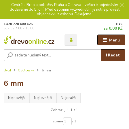
Centrála Brno a pobočky Praha a Ostrava - veškeré objednávky
dodáváme do 5. dní. Před osobním vyzvednutím je nutné provést
objednávku z eshopu. Děkujeme.
0
ks
+420 728 600 625
za
0,00 Kč
po - pá 7:00 - 15:00
Menu
Hledat
Úvod
OSB desky
6 mm
6 mm
Nejnovější
Nejlevnější
Nejdražší
Zobrazuji 1-1 z 1
strana
z 1