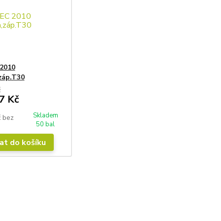
2010
záp.T30
č
7 Kč
Skladem
č
bez
50 bal
at do košíku