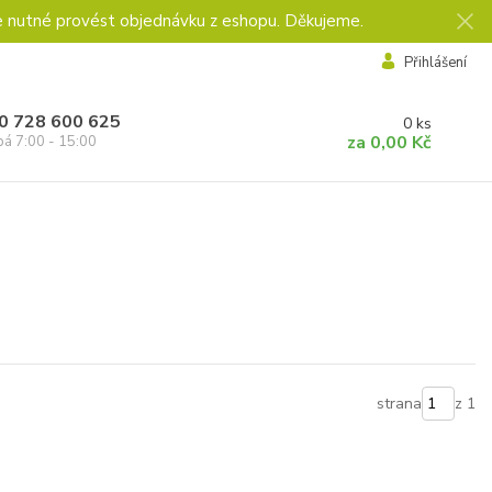
e nutné provést objednávku z eshopu. Děkujeme.
Přihlášení
0 728 600 625
0
ks
za
0,00 Kč
pá 7:00 - 15:00
strana
z 1