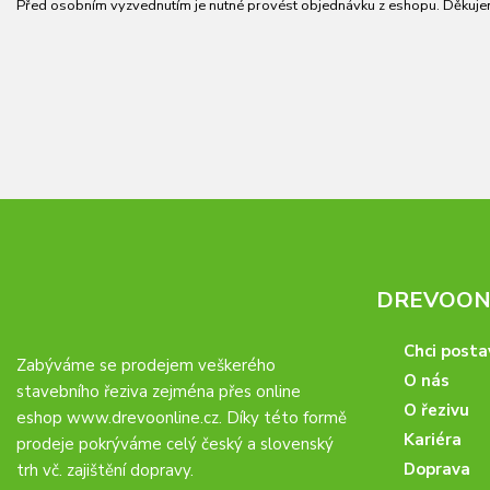
Před osobním vyzvednutím je nutné provést objednávku z eshopu. Děkuje
DREVOONL
Chci posta
Zabýváme se prodejem veškerého
O nás
stavebního řeziva zejména přes online
O řezivu
eshop
www.drevoonline.cz
. Díky této formě
Kariéra
prodeje pokrýváme celý český a slovenský
Doprava
trh vč. zajištění dopravy.