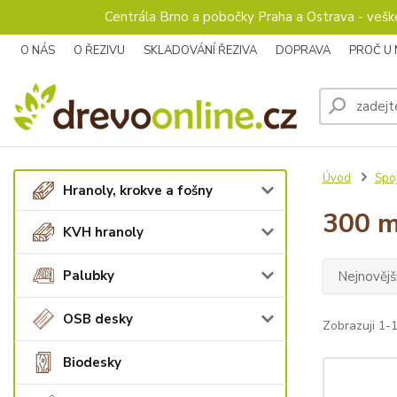
Centrála Brno a pobočky Praha a Ostrava - veš
O NÁS
O ŘEZIVU
SKLADOVÁNÍ ŘEZIVA
DOPRAVA
PROČ U
Úvod
Spoj
Hranoly, krokve a fošny
300 
KVH hranoly
Palubky
Nejnovějš
OSB desky
Zobrazuji 1-1
Biodesky