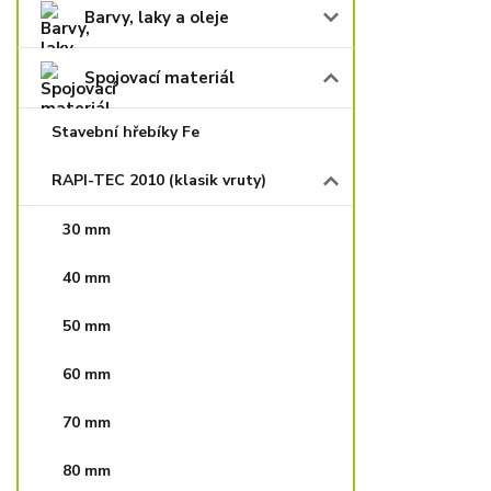
Barvy, laky a oleje
Spojovací materiál
Stavební hřebíky Fe
RAPI-TEC 2010 (klasik vruty)
30 mm
40 mm
50 mm
60 mm
70 mm
80 mm