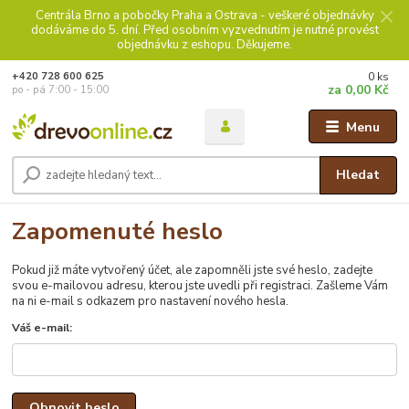
Centrála Brno a pobočky Praha a Ostrava - veškeré objednávky
dodáváme do 5. dní. Před osobním vyzvednutím je nutné provést
objednávku z eshopu. Děkujeme.
0
ks
+420 728 600 625
za
0,00 Kč
po - pá 7:00 - 15:00
Menu
Hledat
Zapomenuté heslo
Pokud již máte vytvořený účet, ale zapomněli jste své heslo, zadejte
svou e-mailovou adresu, kterou jste uvedli při registraci. Zašleme Vám
na ni e-mail s odkazem pro nastavení nového hesla.
Váš e-mail:
Obnovit heslo