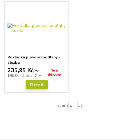
Pokládka plovoucí podlahy -
služba
235,95 Kč
Není
/
m²
skladem
195,00 Kč
bez DPH
Detail
strana
z 1