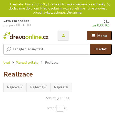
Centrála Brno a pobočky Praha a Ostrava - veškeré objednávky
dodáváme do 5. dní. Před osobním vyzvednutím je nutné provést
objednávku z eshopu. Děkujeme.
0
ks
+420 728 600 625
za
0,00 Kč
po - pá 7:00 - 15:00
Menu
Hledat
Úvod
Plovoucí podlahy
Realizace
Realizace
Nejnovější
Nejlevnější
Nejdražší
Zobrazuji 1-1 z 1
strana
z 1