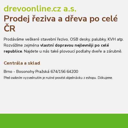
drevoonline.cz a.s.
Prodej řeziva a dřeva po celé
ČR
Prodáváme veškeré stavební řezivo, OSB desky, palubky, KVH atp.
Rozvážíme zejména
vlastní dopravou nejlevněji po celé
republice
. Najdete u nás také plovoucí podlahy dveře a zárubně.
Centrála a sklad
Brno - Bosonohy Pražská 674/156 64200
Před osobním vyzvednutím je nutné provést objednávku z eshopu. Děkujeme.