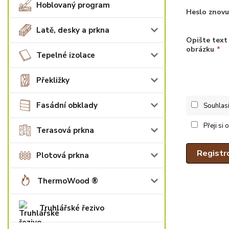
Hoblovaný program
Heslo znovu
Latě, desky a prkna
Opište text
obrázku
*
Tepelné izolace
Překližky
Fasádní obklady
Souhlas
Přeji si
Terasová prkna
Registr
Plotová prkna
ThermoWood ®
Truhlářské řezivo