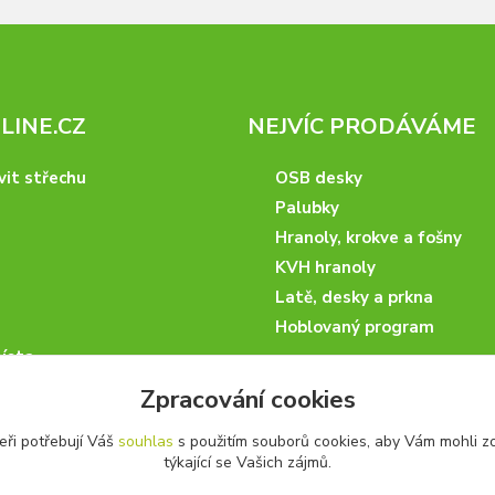
INE.CZ
NEJVÍC PRODÁVÁME
vit střechu
OSB desky
Palubky
Hranoly, krokve a fošny
KVH hranoly
Latě, desky a prkna
Hoblovaný program
ísta
podmínky
Zpracování cookies
 nakupovat
eři potřebují Váš
souhlas
s použitím souborů cookies, aby Vám mohli z
artneři
týkající se Vašich zájmů.
kazky