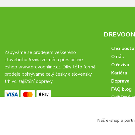
DREVOONL
Chci posta
Zabýváme se prodejem veškerého
O nás
stavebního řeziva zejména přes online
O řezivu
eshop
www.drevoonline.cz
. Díky této formě
Kariéra
prodeje pokrýváme celý český a slovenský
Doprava
trh vč. zajištění dopravy.
FAQ blog
Odběrná m
Obchodní 
Proč u nás
Náš e-shop a partn
Obchodní p
Veřejné zá