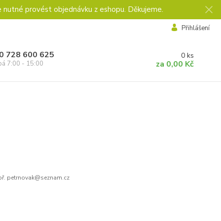
e nutné provést objednávku z eshopu. Děkujeme.
Přihlášení
0 728 600 625
0
ks
za
0,00 Kč
pá 7:00 - 15:00
ř. petrnovak@seznam.cz