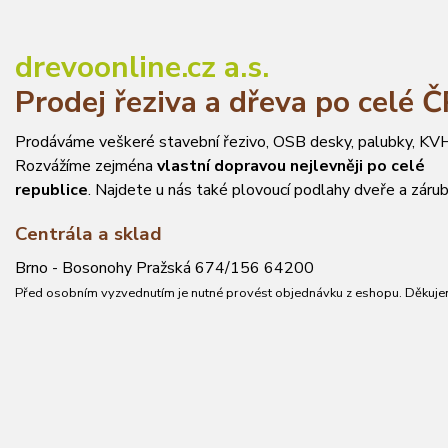
drevoonline.cz a.s.
Prodej řeziva a dřeva po celé 
Prodáváme veškeré stavební řezivo, OSB desky, palubky, KVH
Rozvážíme zejména
vlastní dopravou nejlevněji po celé
republice
. Najdete u nás také plovoucí podlahy dveře a zárub
Centrála a sklad
Brno - Bosonohy Pražská 674/156 64200
Před osobním vyzvednutím je nutné provést objednávku z eshopu. Děkuje