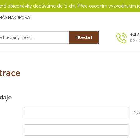
keré objednávky dodáváme do 5. dní. Před osobním vyzvednutím j
 NÁS NAKUPOVAT
+42
Hledat
po - 
trace
daje
Nap