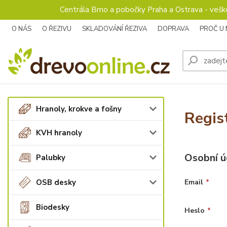
Centrála Brno a pobočky Praha a Ostrava - veš
O NÁS
O ŘEZIVU
SKLADOVÁNÍ ŘEZIVA
DOPRAVA
PROČ U
Hranoly, krokve a fošny
Regis
KVH hranoly
Osobní ú
Palubky
OSB desky
Email
*
Biodesky
Heslo
*