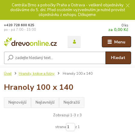
Centrála Brno a pobočky Praha a Ostrava - veškeré objednávky
dodáváme do 5. dní. Před osobním vyzvednutím je nutné provést
objednávku z eshopu. Děkujeme.
0
ks
+420 728 600 625
za
0,00 Kč
po - pá 7:00 - 15:00
Menu
Hledat
Úvod
Hranoly, krokve a fošny
Hranoly 100 x 140
Hranoly 100 x 140
Nejnovější
Nejlevnější
Nejdražší
Zobrazuji 1-3 z 3
strana
z 1