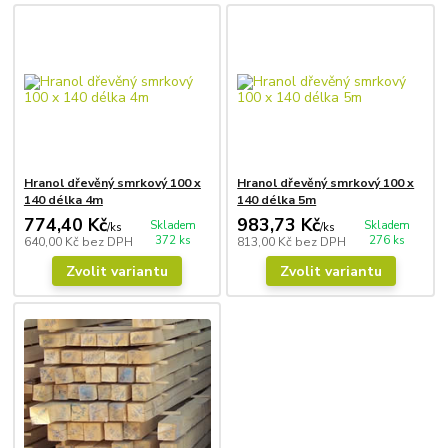
Hranol dřevěný smrkový 100 x
Hranol dřevěný smrkový 100 x
140 délka 4m
140 délka 5m
774,40 Kč
983,73 Kč
Skladem
Skladem
/
ks
/
ks
372 ks
276 ks
640,00 Kč
bez DPH
813,00 Kč
bez DPH
Zvolit variantu
Zvolit variantu