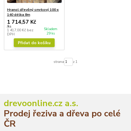
Hranol dřevěný smrkový 100 x
140 délka 8m
1 714,57 Kč
/
ks
Skladem
1 417,00 Kč
bez
29 ks
DPH
Přidat do košíku
strana
z 1
drevoonline.cz a.s.
Prodej řeziva a dřeva po celé
ČR