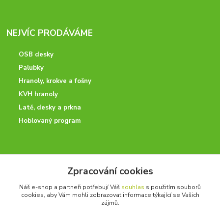
NEJVÍC PRODÁVÁME
OSB desky
Palubky
Hranoly, krokve a fošny
KVH hranoly
Latě, desky a prkna
Hoblovaný program
ODBORNÉ PORADENSTVÍ
Zpracování cookies
Potřebujete poradit? Neváhejte nás kontaktovat.
Náš e-shop a partneři potřebují Váš
souhlas
s použitím souborů
+420 728 600 625
cookies, aby Vám mohli zobrazovat informace týkající se Vašich
po - pá 7:00 - 15:00
zájmů.