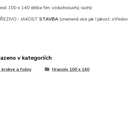
nol 100 x 140 délka 5m; vzduchosuchý, suchý
ŘEZIVO - JAKOST
STAVBA
(znamená více jak I jakost, středov
řazeno v kategoriích
 krokve a fošny
Hranoly 100 x 140