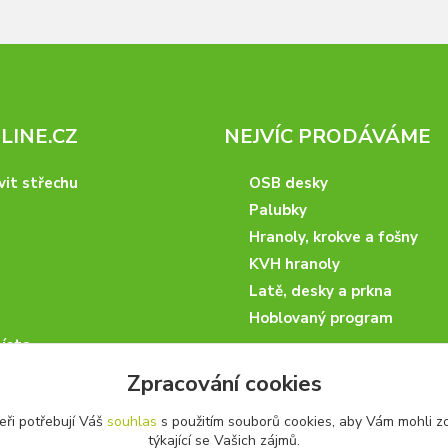
INE.CZ
NEJVÍC PRODÁVÁME
vit střechu
OSB desky
Palubky
Hranoly, krokve a fošny
KVH hranoly
Latě, desky a prkna
Hoblovaný program
ísta
podmínky
Zpracování cookies
 nakupovat
eři potřebují Váš
souhlas
s použitím souborů cookies, aby Vám mohli z
artneři
týkající se Vašich zájmů.