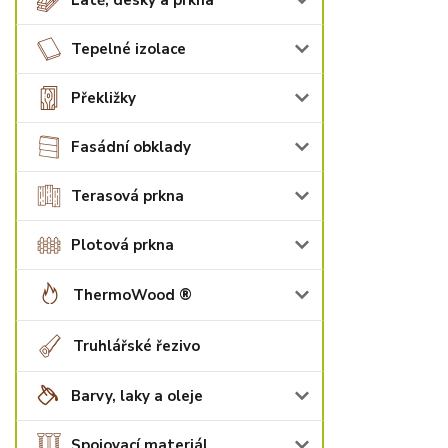
Latě, desky a prkna
Tepelné izolace
Překližky
Fasádní obklady
Terasová prkna
Plotová prkna
ThermoWood ®
Truhlářské řezivo
Barvy, laky a oleje
Spojovací materiál