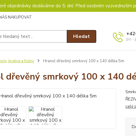
keré objednávky dodáváme do 5. dní. Před osobním vyzvednutím j
 NÁS NAKUPOVAT
+42
Hledat
po - 
oly, krokve a fošny
Hranol dřevěný smrkový 100 x 140 délka 5m
l dřevěný smrkový 100 x 140 d
Smrk
ŘEZIV
celý 
D