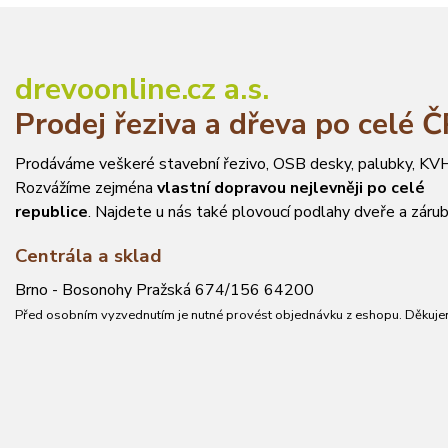
drevoonline.cz a.s.
Prodej řeziva a dřeva po celé 
Prodáváme veškeré stavební řezivo, OSB desky, palubky, KVH
Rozvážíme zejména
vlastní dopravou nejlevněji po celé
republice
. Najdete u nás také plovoucí podlahy dveře a zárub
Centrála a sklad
Brno - Bosonohy Pražská 674/156 64200
Před osobním vyzvednutím je nutné provést objednávku z eshopu. Děkuje