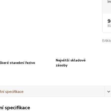
I
9
81
EAN k
Největší skladové
škeré stavební řezivo
zásoby
ní specifikace
í specifikace