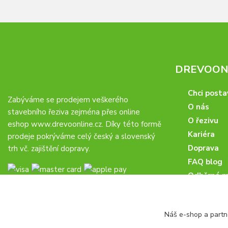
DREVOONL
Chci posta
Zabýváme se prodejem veškerého
O nás
stavebního řeziva zejména přes online
O řezivu
eshop
www.drevoonline.cz
. Díky této formě
Kariéra
prodeje pokrýváme celý český a slovenský
Doprava
trh vč. zajištění dopravy.
FAQ blog
Odběrná m
Obchodní 
Proč u nás
Náš e-shop a partn
Obchodní p