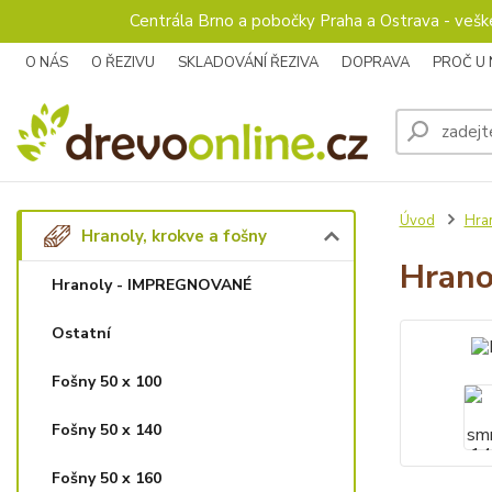
Centrála Brno a pobočky Praha a Ostrava - veš
O NÁS
O ŘEZIVU
SKLADOVÁNÍ ŘEZIVA
DOPRAVA
PROČ U
Úvod
Hran
Hranoly, krokve a fošny
Hrano
Hranoly - IMPREGNOVANÉ
Ostatní
Fošny 50 x 100
Fošny 50 x 140
Fošny 50 x 160