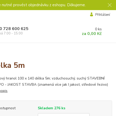
e nutné provést objednávku z eshopu. Děkujeme.
Přihlášení
0 728 600 625
0
ks
za
0,00 Kč
pá 7:00 - 15:00
élka 5m
ový hranol 100 x 140 délka 5m; vzduchosuchý, suchý STAVEBNÍ
O - JAKOST STAVBA (znamená více jak I jakost, středové řezivo)
popis
ostupnost
Skladem 276 ks